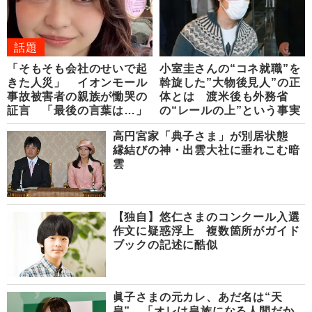
話題
「そもそも会社のせいで起
小室圭さんの“コネ就職”を
きた人災」 イオンモール
斡旋した”大物後見人”の正
事故被害者の親族が慟哭の
体とは 渡米後も外務省
証言 「最後の言葉は…」
の“レールの上”という事実
高円宮家「典子さま」が別居状態
縁結びの神・出雲大社に垂れこむ暗
雲
【独自】悠仁さまのコンクール入選
作文に疑惑浮上 複数箇所がガイド
ブックの記述に酷似
眞子さまの元カレ、あだ名は“天
皇” 「オレは皇族になる人間だか