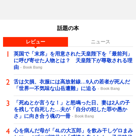
話題の本
レビュー
ニュース
英国で「末席」を用意された天皇陛下を「最前列」
に呼び寄せた人物とは？ 天皇陛下が尊敬される理
由
Book Bang
舌は欠損、衣服には高放射線…9人の若者が死んだ
「世界一不気味な山岳遭難」に迫る
Book Bang
「死ぬとか言うな！」と怒鳴った日、妻は2人の子
を残して自死した…夫が「自分の犯した罪や愚か
さ」に向き合う魂の一冊
Book Bang
心を病んだ母が「4Lの大五郎」を飲み干しゲロまみ