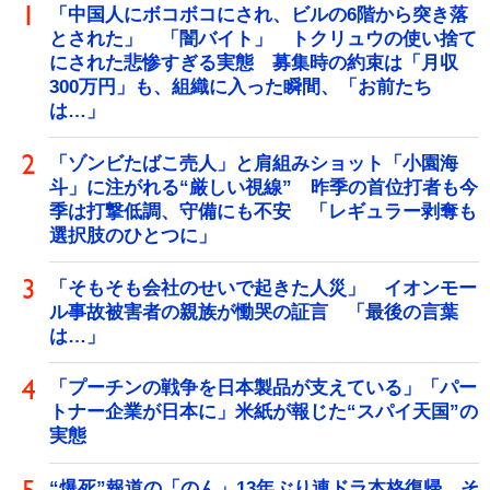
「中国人にボコボコにされ、ビルの6階から突き落
とされた」 「闇バイト」 トクリュウの使い捨て
にされた悲惨すぎる実態 募集時の約束は「月収
300万円」も、組織に入った瞬間、「お前たち
は…」
「ゾンビたばこ売人」と肩組みショット「小園海
斗」に注がれる“厳しい視線” 昨季の首位打者も今
季は打撃低調、守備にも不安 「レギュラー剥奪も
選択肢のひとつに」
「そもそも会社のせいで起きた人災」 イオンモー
ル事故被害者の親族が慟哭の証言 「最後の言葉
は…」
「プーチンの戦争を日本製品が支えている」「パー
トナー企業が日本に」米紙が報じた“スパイ天国”の
実態
“爆死”報道の「のん」13年ぶり連ドラ本格復帰 そ