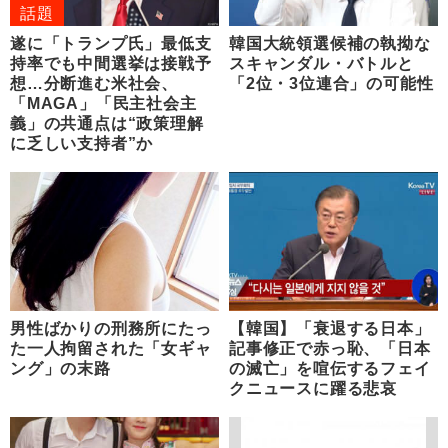
話題
遂に「トランプ氏」最低支
韓国大統領選候補の執拗な
持率でも中間選挙は接戦予
スキャンダル・バトルと
想…分断進む米社会、
「2位・3位連合」の可能性
「MAGA」「民主社会主
義」の共通点は“政策理解
に乏しい支持者”か
男性ばかりの刑務所にたっ
【韓国】「衰退する日本」
た一人拘留された「女ギャ
記事修正で赤っ恥、「日本
ング」の末路
の滅亡」を喧伝するフェイ
クニュースに躍る悲哀