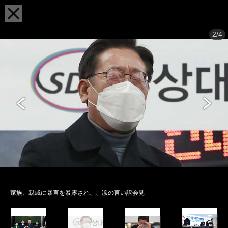
2/4
家族、親戚に暴言を暴露され、、涙の言い訳会見