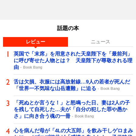
話題の本
レビュー
ニュース
英国で「末席」を用意された天皇陛下を「最前列」
に呼び寄せた人物とは？ 天皇陛下が尊敬される理
由
Book Bang
舌は欠損、衣服には高放射線…9人の若者が死んだ
「世界一不気味な山岳遭難」に迫る
Book Bang
「死ぬとか言うな！」と怒鳴った日、妻は2人の子
を残して自死した…夫が「自分の犯した罪や愚か
さ」に向き合う魂の一冊
Book Bang
心を病んだ母が「4Lの大五郎」を飲み干しゲロまみ