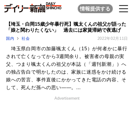
情報提供する
【埼玉・白岡15歳少年暴行死】颯太くんの祖父が語った
「娘と関わりたくない」 過去には家賃滞納で夜逃げ
国内
社会
2022年02月11日
埼玉県白岡市の加藤颯太くん（15）が何者かに暴行
されて亡くなってから3週間余り。被害者の母親の実
父、つまり颯太くんの祖父が本誌（「週刊新潮」）へ
の独占告白で明かしたのは、家族に迷惑をかけ続ける
娘への苦言、事件直後にかかってきた電話の内容、そ
して、死んだ孫への思い――。...
Advertisement