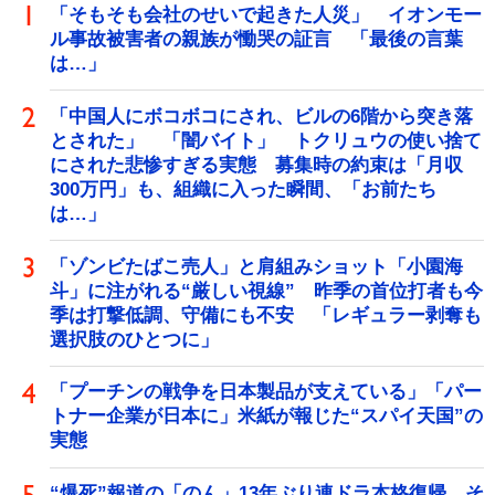
「そもそも会社のせいで起きた人災」 イオンモー
ル事故被害者の親族が慟哭の証言 「最後の言葉
は…」
「中国人にボコボコにされ、ビルの6階から突き落
とされた」 「闇バイト」 トクリュウの使い捨て
にされた悲惨すぎる実態 募集時の約束は「月収
300万円」も、組織に入った瞬間、「お前たち
は…」
「ゾンビたばこ売人」と肩組みショット「小園海
斗」に注がれる“厳しい視線” 昨季の首位打者も今
季は打撃低調、守備にも不安 「レギュラー剥奪も
選択肢のひとつに」
「プーチンの戦争を日本製品が支えている」「パー
トナー企業が日本に」米紙が報じた“スパイ天国”の
実態
“爆死”報道の「のん」13年ぶり連ドラ本格復帰 そ