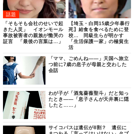
話題
「そもそも会社のせいで起
【埼玉・白岡15歳少年暴行
きた人災」 イオンモール
死】給食を食べるために登
事故被害者の親族が慟哭の
校… 同級生らが明かす
証言 「最後の言葉は…」
「生活保護一家」の極貧生
活
「ママ、ごめんね――」天国へ旅立
つ前に7歳の息子が母親と交わした
会話
わが子が「酒鬼薔薇聖斗」だと知っ
たとき――「息子さんが天井裏に隠
したと……」
サイコパスは遺伝が8割？ 遺伝に
まつわる「言ってはいけない」タブ