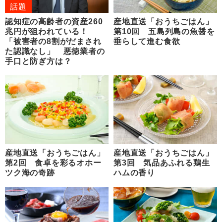
話題
認知症の高齢者の資産260
産地直送「おうちごはん」
兆円が狙われている！
第10回 五島列島の魚醤を
「被害者の8割がだまされ
垂らして進む食欲
た認識なし」 悪徳業者の
手口と防ぎ方は？
産地直送「おうちごはん」
産地直送「おうちごはん」
第2回 食卓を彩るオホー
第3回 気品あふれる鶏生
ツク海の奇跡
ハムの香り