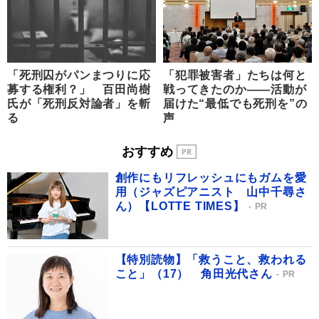
「死刑囚がパンまつりに応
「犯罪被害者」たちは何と
募する権利？」 百田尚樹
戦ってきたのか――活動が
氏が「死刑反対論者」を斬
届けた“最低でも死刑を”の
る
声
おすすめ
創作にもリフレッシュにもガムを愛
用（ジャズピアニスト 山中千尋さ
ん）【LOTTE TIMES】
PR
【特別読物】「救うこと、救われる
こと」（17） 角田光代さん
PR