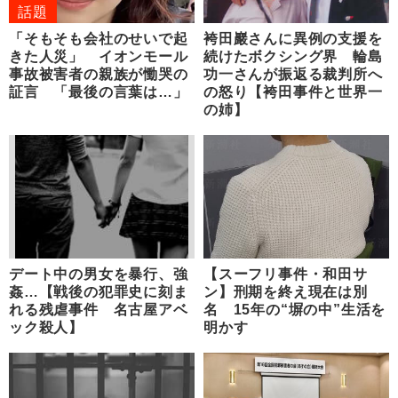
話題
「そもそも会社のせいで起
袴田巖さんに異例の支援を
きた人災」 イオンモール
続けたボクシング界 輪島
事故被害者の親族が慟哭の
功一さんが振返る裁判所へ
証言 「最後の言葉は…」
の怒り【袴田事件と世界一
の姉】
デート中の男女を暴行、強
【スーフリ事件・和田サ
姦…【戦後の犯罪史に刻ま
ン】刑期を終え現在は別
れる残虐事件 名古屋アベ
名 15年の“塀の中”生活を
ック殺人】
明かす