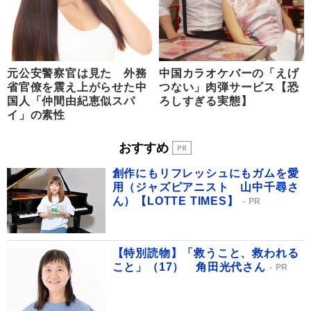
元公安警察官は見た 外務
中国カラオケバーの「えげ
省官僚を震え上がらせた中
つない」肉弾サービス【恐
国人「仲間由紀恵似スパ
ろしすぎる実態】
イ」の素性
おすすめ
創作にもリフレッシュにもガムを愛
用（ジャズピアニスト 山中千尋さ
ん）【LOTTE TIMES】
PR
【特別読物】「救うこと、救われる
こと」（17） 角田光代さん
PR