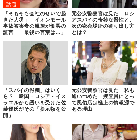
話題
「そもそも会社のせいで起
元公安警察官は見た ロシ
きた人災」 イオンモール
アスパイの奇妙な習性と、
事故被害者の親族が慟哭の
次の密会場所の割り出し方
証言 「最後の言葉は…」
とは？
「スパイの報酬」はいく
元公安警察官は見た 私も
ら？ 韓国・ロシア・イス
通いつめた…捜査員にとっ
ラエルから誘いを受けた佐
て風俗店は極上の情報源で
藤優氏がその「提示額を公
ある理由
開」