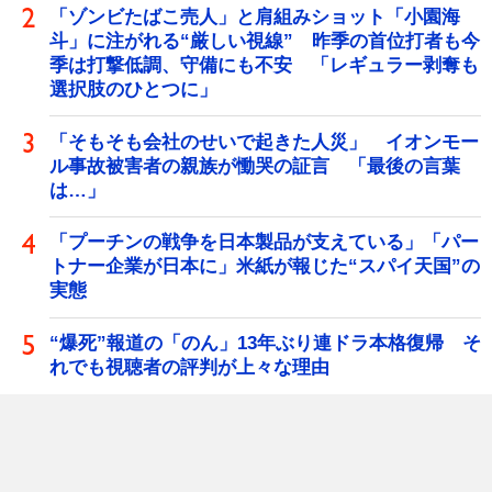
「ゾンビたばこ売人」と肩組みショット「小園海
斗」に注がれる“厳しい視線” 昨季の首位打者も今
季は打撃低調、守備にも不安 「レギュラー剥奪も
選択肢のひとつに」
「そもそも会社のせいで起きた人災」 イオンモー
ル事故被害者の親族が慟哭の証言 「最後の言葉
は…」
「プーチンの戦争を日本製品が支えている」「パー
トナー企業が日本に」米紙が報じた“スパイ天国”の
実態
“爆死”報道の「のん」13年ぶり連ドラ本格復帰 そ
れでも視聴者の評判が上々な理由