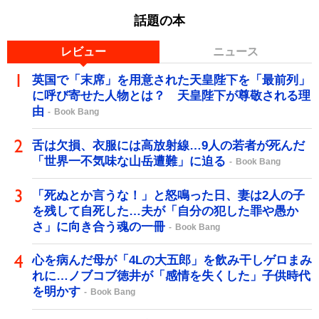
話題の本
レビュー
ニュース
英国で「末席」を用意された天皇陛下を「最前列」
に呼び寄せた人物とは？ 天皇陛下が尊敬される理
由
Book Bang
舌は欠損、衣服には高放射線…9人の若者が死んだ
「世界一不気味な山岳遭難」に迫る
Book Bang
「死ぬとか言うな！」と怒鳴った日、妻は2人の子
を残して自死した…夫が「自分の犯した罪や愚か
さ」に向き合う魂の一冊
Book Bang
心を病んだ母が「4Lの大五郎」を飲み干しゲロまみ
れに…ノブコブ徳井が「感情を失くした」子供時代
を明かす
Book Bang