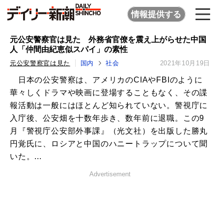
情報提供する
元公安警察官は見た 外務省官僚を震え上がらせた中国
人「仲間由紀恵似スパイ」の素性
元公安警察官は見た
国内
社会
2021年10月19日
日本の公安警察は、アメリカのCIAやFBIのように
華々しくドラマや映画に登場することもなく、その諜
報活動は一般にはほとんど知られていない。警視庁に
入庁後、公安畑を十数年歩き、数年前に退職。この9
月『警視庁公安部外事課』（光文社）を出版した勝丸
円覚氏に、ロシアと中国のハニートラップについて聞
いた。...
Advertisement