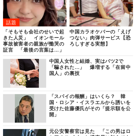
話題
「そもそも会社のせいで起
中国カラオケバーの「えげ
きた人災」 イオンモール
つない」肉弾サービス【恐
事故被害者の親族が慟哭の
ろしすぎる実態】
証言 「最後の言葉は…」
中国人女性と結婚、実はバツ2で
「騙された…」 爆増する「在留中
国人」の裏技
「スパイの報酬」はいくら？ 韓
国・ロシア・イスラエルから誘いを
受けた佐藤優氏がその「提示額を公
開」
元公安警察官は見た 「この男はロ