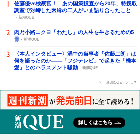
佐藤優vs検察官！ あの国策捜査から20年、特捜取
調室で対峙した因縁の二人がいま語り合ったこと
新潮QUE
肉乃小路ニクヨ「わたし」の人生を生きるための5
冊
新潮QUE
〈本人インタビュー〉渦中の当事者「佐藤二朗」は
何を語ったのか――「フジテレビ」で起きた「橋本
愛」とのハラスメント騒動
新潮QUE
「新潮QUE」とは？