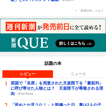
「新潮QUE」とは？
話題の本
レビュー
ニュース
英国で「末席」を用意された天皇陛下を「最前列」
に呼び寄せた人物とは？ 天皇陛下が尊敬される理
由
Book Bang
「死ぬとか言うな！」と怒鳴った日、妻は2人の子