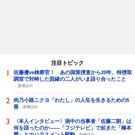
注目トピック
佐藤優vs検察官！ あの国策捜査から20年、特捜取
調室で対峙した因縁の二人がいま語り合ったこと
新潮QUE
肉乃小路ニクヨ「わたし」の人生を生きるための5
冊
新潮QUE
〈本人インタビュー〉渦中の当事者「佐藤二朗」は
何を語ったのか――「フジテレビ」で起きた「橋本
愛」とのハラスメント騒動
新潮QUE