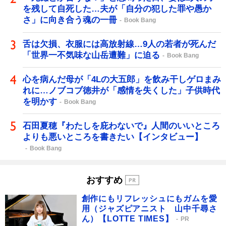
を残して自死した…夫が「自分の犯した罪や愚か
さ」に向き合う魂の一冊
Book Bang
舌は欠損、衣服には高放射線…9人の若者が死んだ
「世界一不気味な山岳遭難」に迫る
Book Bang
心を病んだ母が「4Lの大五郎」を飲み干しゲロまみ
れに…ノブコブ徳井が「感情を失くした」子供時代
を明かす
Book Bang
石田夏穂『わたしを庇わないで』人間のいいところ
よりも悪いところを書きたい【インタビュー】
Book Bang
おすすめ
創作にもリフレッシュにもガムを愛
用（ジャズピアニスト 山中千尋さ
ん）【LOTTE TIMES】
PR