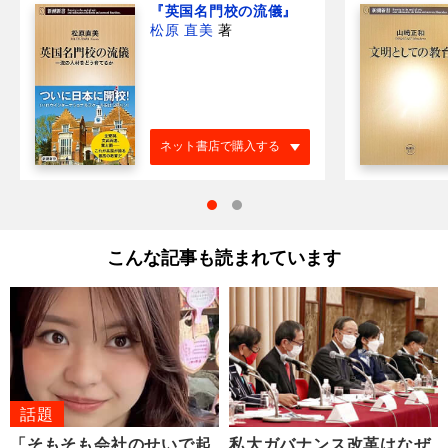
『英国名門校の流儀』
松原 直美
著
ネット書店で購入する
こんな記事も読まれています
話題
「そもそも会社のせいで起
私大ガバナンス改革はなぜ