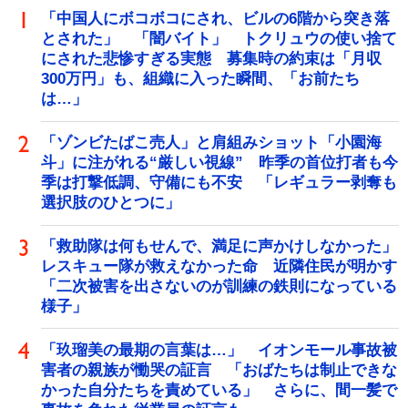
「中国人にボコボコにされ、ビルの6階から突き落
とされた」 「闇バイト」 トクリュウの使い捨て
にされた悲惨すぎる実態 募集時の約束は「月収
300万円」も、組織に入った瞬間、「お前たち
は…」
「ゾンビたばこ売人」と肩組みショット「小園海
斗」に注がれる“厳しい視線” 昨季の首位打者も今
季は打撃低調、守備にも不安 「レギュラー剥奪も
選択肢のひとつに」
「救助隊は何もせんで、満足に声かけしなかった」
レスキュー隊が救えなかった命 近隣住民が明かす
「二次被害を出さないのが訓練の鉄則になっている
様子」
「玖瑠美の最期の言葉は…」 イオンモール事故被
害者の親族が慟哭の証言 「おばたちは制止できな
かった自分たちを責めている」 さらに、間一髪で