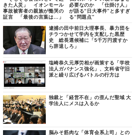
きた人災」 イオンモール
必要なのか 「仕掛け人」
事故被害者の親族が慟哭の
が語る“日大事件”と多すぎ
証言 「最後の言葉は…」
る“問題点”
逮捕の田中前日大理事長、暴力団を
チラつかせて学内を支配した黒歴
史 総長選候補に「5千万円渡すか
ら辞退しろ」
塩崎恭久元厚労相が画策する「学校
法人ガバナンス強化」、文科省守旧
派と繰り広げるバトルの行方は
独裁と「経営不在」の歪んだ聖域 大
学法人にメスは入るか
脳みそ筋肉な「体育会系上司」との