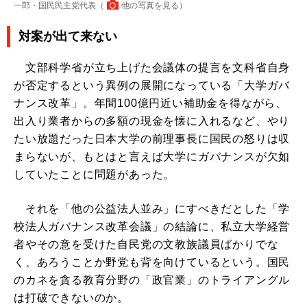
一郎・国民民主党代表（
他の写真を見る
）
対案が出て来ない
文部科学省が立ち上げた会議体の提言を文科省自身
が否定するという異例の展開になっている「大学ガバ
ナンス改革」。年間100億円近い補助金を得ながら、
出入り業者からの多額の現金を懐に入れるなど、やり
たい放題だった日本大学の前理事長に国民の怒りは収
まらないが、もとはと言えば大学にガバナンスが欠如
していたことに問題があった。
それを「他の公益法人並み」にすべきだとした「学
校法人ガバナンス改革会議」の結論に、私立大学経営
者やその意を受けた自民党の文教族議員ばかりでな
く、あろうことか野党も背を向けているという。国民
のカネを貪る教育分野の「政官業」のトライアングル
は打破できないのか。