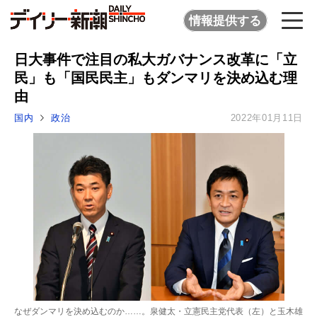
情報提供する
日大事件で注目の私大ガバナンス改革に「立
民」も「国民民主」もダンマリを決め込む理
由
国内
政治
2022年01月11日
なぜダンマリを決め込むのか……。泉健太・立憲民主党代表（左）と玉木雄