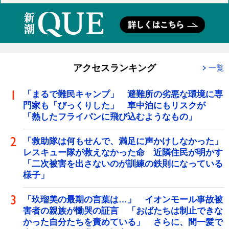
アクセスランキング
一覧
「まるで難民キャンプ」 避難所の劣悪な環境に専
門家も「びっくりした」 車中泊にもリスクが
「熱したフライパンに飛び込むようなもの」
「救助隊は何もせんで、満足に声かけしなかった」
レスキュー隊が救えなかった命 近隣住民が明かす
「二次被害を出さないのが訓練の鉄則になっている
様子」
「玖瑠美の最期の言葉は…」 イオンモール事故被
害者の親族が慟哭の証言 「おばたちは制止できな
かった自分たちを責めている」 さらに、間一髪で