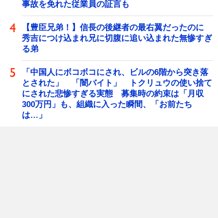
事故を免れた従業員の証言も
【豊臣兄弟！】信長の後継者の最右翼だったのに
秀吉につけ込まれ兄に切腹に追い込まれた無惨すぎ
る弟
「中国人にボコボコにされ、ビルの6階から突き落
とされた」 「闇バイト」 トクリュウの使い捨て
にされた悲惨すぎる実態 募集時の約束は「月収
300万円」も、組織に入った瞬間、「お前たち
は…」