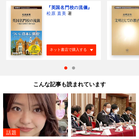
『英国名門校の流儀』
松原 直美
著
ネット書店で購入する
こんな記事も読まれています
話題