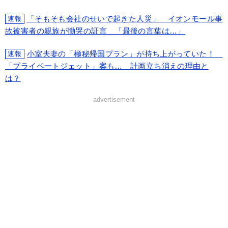
「そもそも会社のせいで起きた人災」 イオンモール事
速報
故被害者の親族が慟哭の証言 「最後の言葉は…」
小室夫妻の「極秘帰国プラン」が持ち上がっていた！
速報
「プライベートジェット」案も… 計画立ち消えの理由と
は？
advertisement