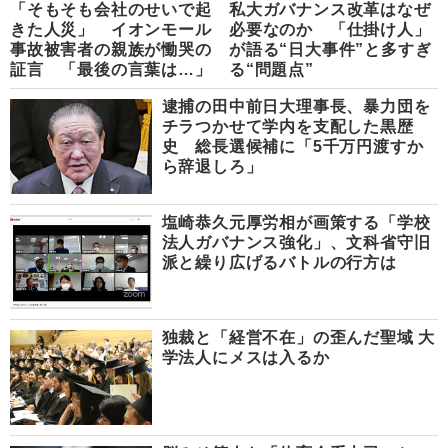
「そもそも会社のせいで起
私大ガバナンス改革はなぜ
きた人災」 イオンモール
必要なのか 「仕掛け人」
事故被害者の親族が慟哭の
が語る“日大事件”と多すぎ
証言 「最後の言葉は…」
る“問題点”
逮捕の田中前日大理事長、暴力団を
チラつかせて学内を支配した黒歴
史 総長選候補に「5千万円渡すか
ら辞退しろ」
塩崎恭久元厚労相が画策する「学校
法人ガバナンス強化」、文科省守旧
派と繰り広げるバトルの行方は
独裁と「経営不在」の歪んだ聖域 大
学法人にメスは入るか