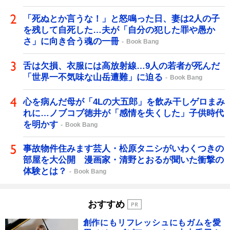
「死ぬとか言うな！」と怒鳴った日、妻は2人の子
を残して自死した…夫が「自分の犯した罪や愚か
さ」に向き合う魂の一冊
Book Bang
舌は欠損、衣服には高放射線…9人の若者が死んだ
「世界一不気味な山岳遭難」に迫る
Book Bang
心を病んだ母が「4Lの大五郎」を飲み干しゲロまみ
れに…ノブコブ徳井が「感情を失くした」子供時代
を明かす
Book Bang
事故物件住みます芸人・松原タニシがいわくつきの
部屋を大公開 漫画家・清野とおるが聞いた衝撃の
体験とは？
Book Bang
おすすめ
創作にもリフレッシュにもガムを愛