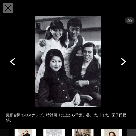
2/9
撮影合間でのスナップ、時計回りに上から千葉、谷、大川（大川栄子氏提
供）