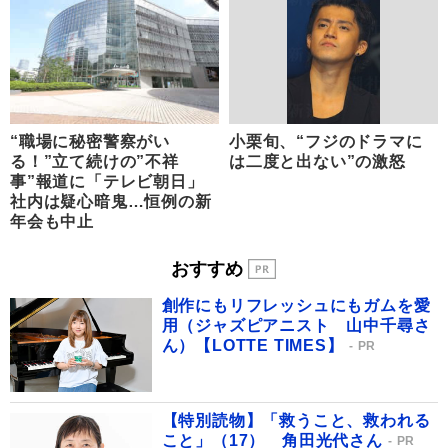
“職場に秘密警察がい
小栗旬、“フジのドラマに
る！”立て続けの”不祥
は二度と出ない”の激怒
事”報道に「テレビ朝日」
社内は疑心暗鬼…恒例の新
年会も中止
おすすめ
創作にもリフレッシュにもガムを愛
用（ジャズピアニスト 山中千尋さ
ん）【LOTTE TIMES】
PR
【特別読物】「救うこと、救われる
こと」（17） 角田光代さん
PR