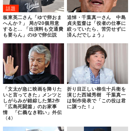
話題
板東英二さん「ゆで卵おま
追悼・千葉真一さん 中島
へんか？」 局が20個用意
貞夫監督は「役者の仕事に
すると… 「出演料も交通費
絞っていたら、苦労せずに
も要らん」のゆで卵伝説
済んだでしょう」
「文太が急に映画を降りた
折り目正しい柳生十兵衛を
いと言ってきた」メンツと
演じた西城秀樹 千葉真一
しがらみが錯綜した第2作
は制作発表で「この役は君
「広島死闘篇」のお家事
に譲った！」
情 「仁義なき戦い」外伝
〈4〉