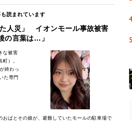
事も読まれています
た人災」 イオンモール事故被害
後の言葉は…」
きな被害
島町）。
導が終わっ
いた専門
のおばとその娘が、避難していたモールの駐車場で