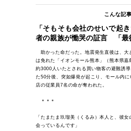
こんな記
「そもそも会社のせいで起き
者の親族が慟哭の証言 「最
助かった命だった。地震発生直後は、大
は免れた「イオンモール熊本」（熊本県嘉
約3000人いたとされる買い物客の避難誘
た50分後、突如爆発が起こり、モール内に
店の従業員7名の命が奪われた。
＊＊＊
「たまたま玖瑠美（くるみ）本人と、彼女
会っているんです」