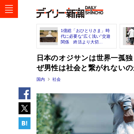
1億総「おひとりさま」時
代に必要な“広く浅い”交遊
関係 終活より大切...
日本のオジサンは世界一孤独
ぜ男性は社会と繋がれないの
国内
社会