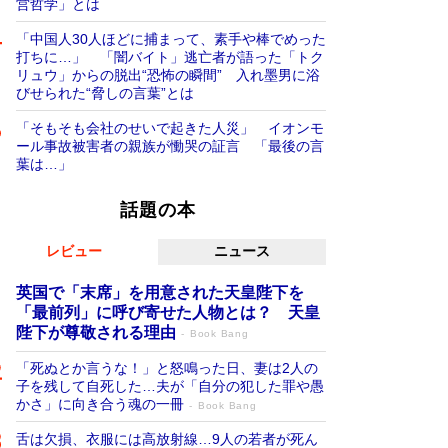
営哲学」とは
「中国人30人ほどに捕まって、素手や棒でめった
打ちに…」 「闇バイト」逃亡者が語った「トク
リュウ」からの脱出“恐怖の瞬間” 入れ墨男に浴
びせられた“脅しの言葉”とは
「そもそも会社のせいで起きた人災」 イオンモ
ール事故被害者の親族が慟哭の証言 「最後の言
葉は…」
話題の本
レビュー
ニュース
英国で「末席」を用意された天皇陛下を
「最前列」に呼び寄せた人物とは？ 天皇
陛下が尊敬される理由
Book Bang
「死ぬとか言うな！」と怒鳴った日、妻は2人の
子を残して自死した…夫が「自分の犯した罪や愚
かさ」に向き合う魂の一冊
Book Bang
舌は欠損、衣服には高放射線…9人の若者が死ん