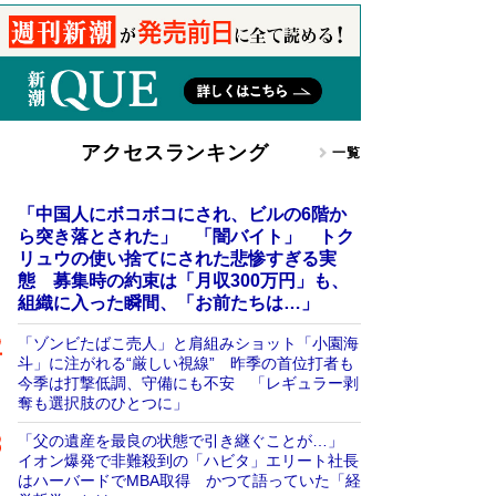
アクセスランキング
一覧
「中国人にボコボコにされ、ビルの6階か
ら突き落とされた」 「闇バイト」 トク
リュウの使い捨てにされた悲惨すぎる実
態 募集時の約束は「月収300万円」も、
組織に入った瞬間、「お前たちは…」
「ゾンビたばこ売人」と肩組みショット「小園海
斗」に注がれる“厳しい視線” 昨季の首位打者も
今季は打撃低調、守備にも不安 「レギュラー剥
奪も選択肢のひとつに」
「父の遺産を最良の状態で引き継ぐことが…」
イオン爆発で非難殺到の「ハビタ」エリート社長
はハーバードでMBA取得 かつて語っていた「経