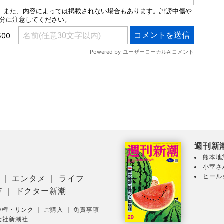
週刊新
熊本地
小室さ
ヒール
｜
エンタメ
｜
ライフ
ガ
｜
ドクター新潮
作権・リンク
｜
ご購入
｜
免責事項
会社新潮社