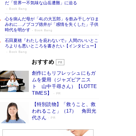
だ「世界一不気味な山岳遭難」に迫る
Book Bang
心を病んだ母が「4Lの大五郎」を飲み干しゲロま
みれに…ノブコブ徳井が「感情を失くした」子供
時代を明かす
Book Bang
石田夏穂『わたしを庇わないで』人間のいいとこ
ろよりも悪いところを書きたい【インタビュー】
Book Bang
73歳でも働くしかない 「老後レス時代」
おすすめ
に交通誘導員の独白が話題
Book Bang
創作にもリフレッシュにもガ
「『火垂るの墓』は、大嘘である」原作者が抱き
ムを愛用（ジャズピアニス
続けた“自責の念”とは…「自己憐憫は描きたくな
ト 山中千尋さん）【LOTTE
い」監督が徹底的にこだわったこと（後編） #
TIMES】
PR
戦争の記憶
Book Bang
【特別読物】「救うこと、救
「なんで？ そんな馬鹿な……」90歳になった作
われること」（17） 角田光
家・阿刀田高さんが、ひとり暮らしの生活を明か
す
代さん
Book Bang
PR
友近氏、絶賛！ 鎌倉を舞台に、孤独を抱えた
人々が新たな一歩を踏み出す連作短篇集『海のほ