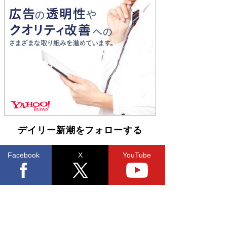
とりのプラネット』試し読み
Book Bang
和田秀樹の70代、80代向け新書がベスト3を独
占 上半期1位にも選出［新書ベストセラー］
Book Bang
デイリー新潮をフォローする
Facebook
X
YouTube