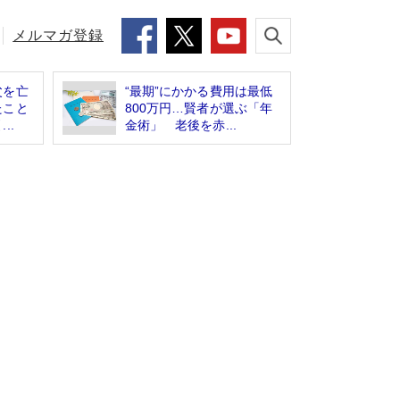
メルマガ登録
父を亡
“最期”にかかる費用は最低
たこと
800万円…賢者が選ぶ「年
..
金術」 老後を赤...