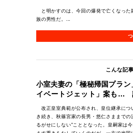
と明かすのは、今回の爆発で亡くなった雑
族の男性だ。...
つ
こんな記
小室夫妻の「極秘帰国プラン
イベートジェット」案も… 
改正皇室典範が公布され、皇位継承につ
き続き、秋篠宮家の長男・悠仁さままでの
るがせにしない”こととなった。皇嗣家は