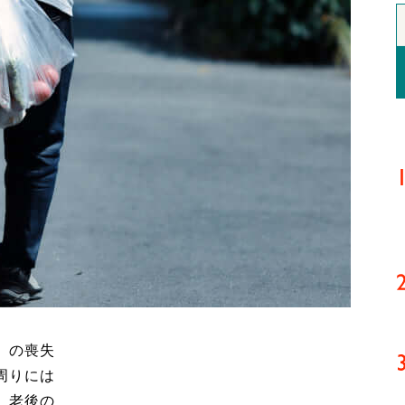
」の喪失
周りには
、老後の