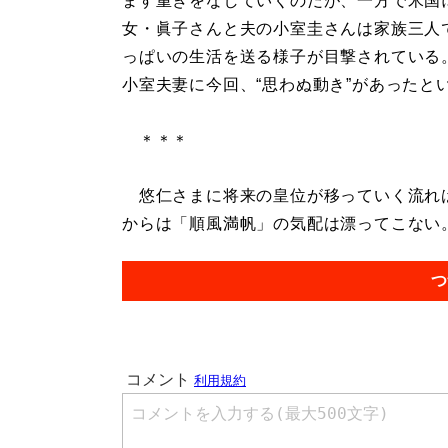
ます重きをなしていくのだが、一方で米国
女・眞子さんと夫の小室圭さんは家族三人
っぱいの生活を送る様子が目撃されている
小室夫妻に今回、“思わぬ動き”があったと
＊＊＊
悠仁さまに将来の皇位が移っていく流れは
からは「順風満帆」の気配は漂ってこない。.
つ