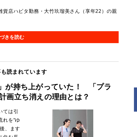
貨店ハビタ勤務・大竹玖瑠美さん（享年22）の親
づきを読む
事も読まれています
」が持ち上がっていた！ 「プラ
計画立ち消えの理由とは？
いては引
流れを“ゆ
今後、ます