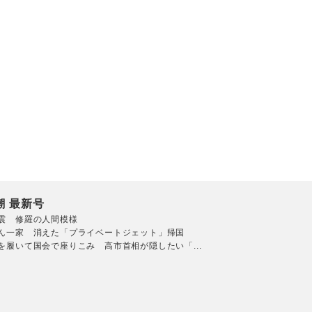
潮 最新号
震 修羅の人間模様
ん一家 消えた「プライベートジェット」帰国
を履いて国会で座りこみ 高市首相が隠したい「...