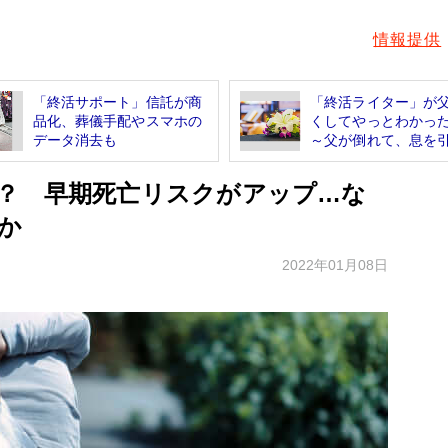
情報提供
「終活サポート」信託が商
「終活ライター」が
品化、葬儀手配やスマホの
くしてやっとわかっ
データ消去も
～父が倒れて、息を引.
？ 早期死亡リスクがアップ…な
か
2022年01月08日