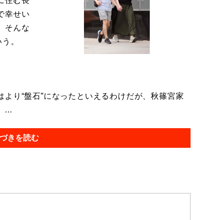
に住む長
で幸せい
。そんな
いう。
より“盤石”になったといえるわけだが、秋篠宮家
..
づきを読む