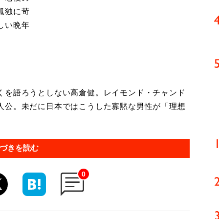
孤独に苛
しい晩年
くを語ろうとしない高倉健。レイモンド・チャンド
人公。未だに日本ではこうした寡黙な男性が「理想
づきを読む
0