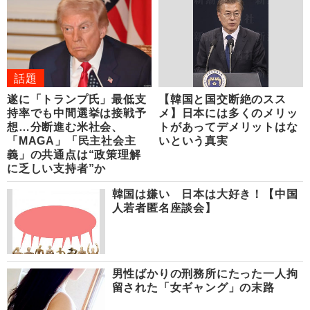
話題
遂に「トランプ氏」最低支
【韓国と国交断絶のスス
持率でも中間選挙は接戦予
メ】日本には多くのメリッ
想…分断進む米社会、
トがあってデメリットはな
「MAGA」「民主社会主
いという真実
義」の共通点は“政策理解
に乏しい支持者”か
韓国は嫌い 日本は大好き！【中国
人若者匿名座談会】
男性ばかりの刑務所にたった一人拘
留された「女ギャング」の末路