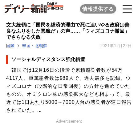
情報提供する
文大統領に「国民を経済的理由で死に追いやる政府は善
良なふりをした悪魔だ」の声……「ウィズコロナ撤回」
でさらなる失政
国際
韓国・北朝鮮
2021年12月22日
ソーシャルディスタンス強化措置
韓国では12月16日の段階で累積感染者数が54万
4117人、重篤患者数は989人で、過去最多を記録。ウ
ィズコロナ（段階的な日常回復）の方針を進めていた
ものの、オミクロン株の感染拡大なども相まって、最
近では1日あたり5000～7000人台の感染者が連日報告
されていた。...
Advertisement