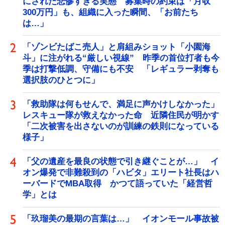
にされた悲惨すぎる実態 募集時の約束は「月収
300万円」も、組織に入った瞬間、「お前たち
は…」
「ゾンビたばこ売人」と肩組みショット「小園海
斗」に注がれる“厳しい視線” 昨季の首位打者も今
季は打撃低調、守備にも不安 「レギュラー剥奪も
選択肢のひとつに」
「救助隊は何もせんで、満足に声かけしなかった」
レスキュー隊が救えなかった命 近隣住民が明かす
「二次被害を出さないのが訓練の鉄則になっている
様子」
「父の遺産を最良の状態で引き継ぐことが…」 イ
オン爆発で非難殺到の「ハビタ」エリート社長はハ
ーバードでMBA取得 かつて語っていた「経営哲
学」とは
「玖瑠美の最期の言葉は…」 イオンモール事故被