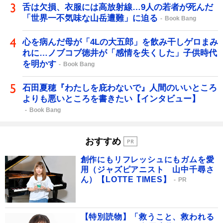
舌は欠損、衣服には高放射線…9人の若者が死んだ
「世界一不気味な山岳遭難」に迫る
Book Bang
心を病んだ母が「4Lの大五郎」を飲み干しゲロまみ
れに…ノブコブ徳井が「感情を失くした」子供時代
を明かす
Book Bang
石田夏穂『わたしを庇わないで』人間のいいところ
よりも悪いところを書きたい【インタビュー】
Book Bang
おすすめ
創作にもリフレッシュにもガムを愛
用（ジャズピアニスト 山中千尋さ
ん）【LOTTE TIMES】
PR
【特別読物】「救うこと、救われる