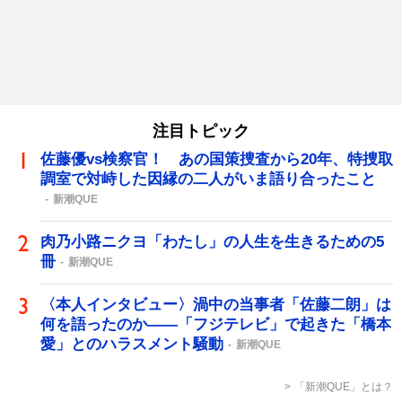
注目トピック
佐藤優vs検察官！ あの国策捜査から20年、特捜取
調室で対峙した因縁の二人がいま語り合ったこと
新潮QUE
肉乃小路ニクヨ「わたし」の人生を生きるための5
冊
新潮QUE
〈本人インタビュー〉渦中の当事者「佐藤二朗」は
何を語ったのか――「フジテレビ」で起きた「橋本
愛」とのハラスメント騒動
新潮QUE
「新潮QUE」とは？