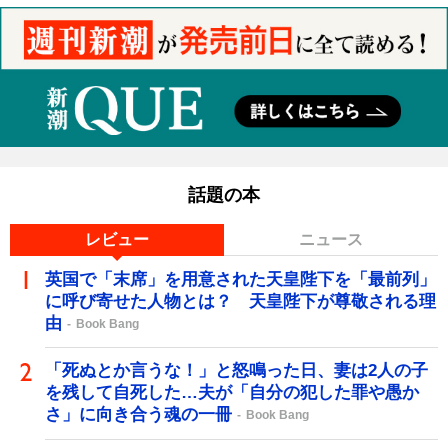
話題の本
レビュー
ニュース
英国で「末席」を用意された天皇陛下を「最前列」
に呼び寄せた人物とは？ 天皇陛下が尊敬される理
由
Book Bang
「死ぬとか言うな！」と怒鳴った日、妻は2人の子
を残して自死した…夫が「自分の犯した罪や愚か
さ」に向き合う魂の一冊
Book Bang