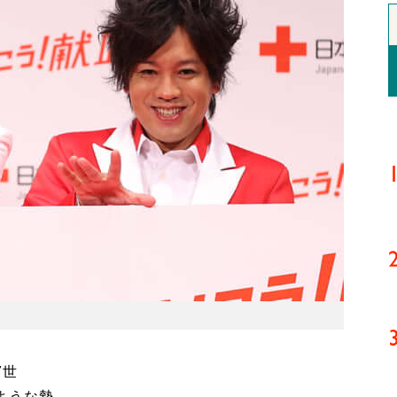
7世
ような勢