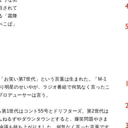
目されて
る「霜降
ぺこぱ」
に「お笑い第7世代」という言葉は生まれた。「M-1
降り明星のせいやが、ラジオ番組で何気なく言ったこ
プロデューサーは言う。
ら第1世代はコント55号とドリフターズ、第2世代は
とんねるずやダウンタウンとすると、爆笑問題やさま
の論議も持ち上がりました。何気なく言った言葉です