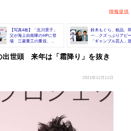
情報提供
【写真4枚】「北川景子」
鈴木もぐら、粗品、
父が海上自衛隊のHPに登
一…クズっぷりアピ
場 三菱重工の重役、...
「ギャンブル芸人」急増
の出世頭 来年は「霜降り」を抜き
2021年12月11日