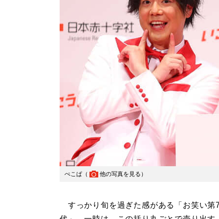
ぺこぱ（
他の写真を見る
）
すっかり旬を過ぎた感がある「お笑い第
代」。一時は、この括り丸ごとで売り出す