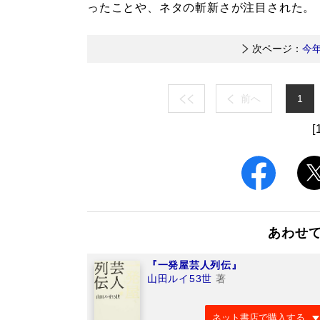
ったことや、ネタの斬新さが注目された。
次ページ：
今
前へ
1
[
あわせ
『一発屋芸人列伝』
山田ルイ53世
著
ネット書店で購入する