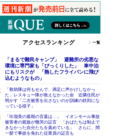
アクセスランキング
一覧
「まるで難民キャンプ」 避難所の劣悪な
環境に専門家も「びっくりした」 車中泊
にもリスクが 「熱したフライパンに飛び
込むようなもの」
「救助隊は何もせんで、満足に声かけしなかっ
た」レスキュー隊が救えなかった命 近隣住民が
明かす「二次被害を出さないのが訓練の鉄則にな
っている様子」
「玖瑠美の最期の言葉は…」 イオンモール事故
被害者の親族が慟哭の証言 「おばたちは制止で
きなかった自分たちを責めている」 さらに、間
一髪で事故を免れた従業員の証言も