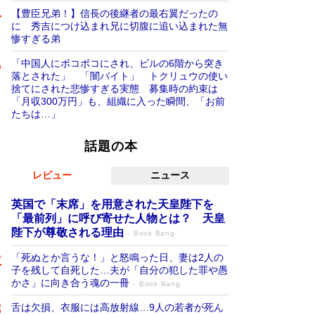
【豊臣兄弟！】信長の後継者の最右翼だったの
に 秀吉につけ込まれ兄に切腹に追い込まれた無
惨すぎる弟
「中国人にボコボコにされ、ビルの6階から突き
落とされた」 「闇バイト」 トクリュウの使い
捨てにされた悲惨すぎる実態 募集時の約束は
「月収300万円」も、組織に入った瞬間、「お前
たちは…」
話題の本
レビュー
ニュース
英国で「末席」を用意された天皇陛下を
「最前列」に呼び寄せた人物とは？ 天皇
陛下が尊敬される理由
Book Bang
「死ぬとか言うな！」と怒鳴った日、妻は2人の
子を残して自死した…夫が「自分の犯した罪や愚
かさ」に向き合う魂の一冊
Book Bang
舌は欠損、衣服には高放射線…9人の若者が死ん