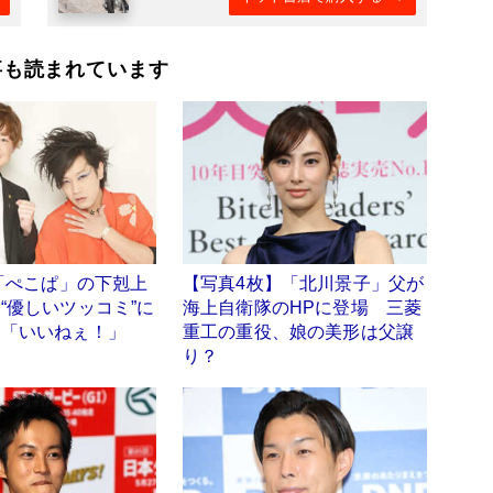
事も読まれています
位「ぺこぱ」の下剋上
【写真4枚】「北川景子」父が
“優しいツッコミ”に
海上自衛隊のHPに登場 三菱
も「いいねぇ！」
重工の重役、娘の美形は父譲
り？