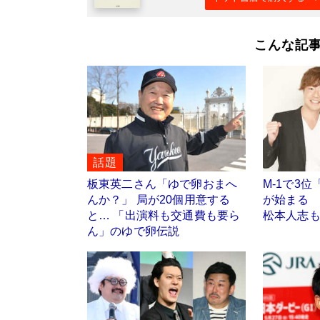
こんな記
話題
板東英二さん「ゆで卵おまへ
M-1で3
んか？」 局が20個用意する
が始まる 
と… 「出演料も交通費も要ら
松本人志
ん」のゆで卵伝説