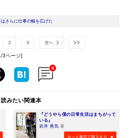
年はさらに仕事の幅を広げた
2
3
次へ
1/3ページ]
0
て読みたい関連本
『どうやら僕の日常生活はまちがって
いる』
岩井 勇気
著
ネット書店で購入する