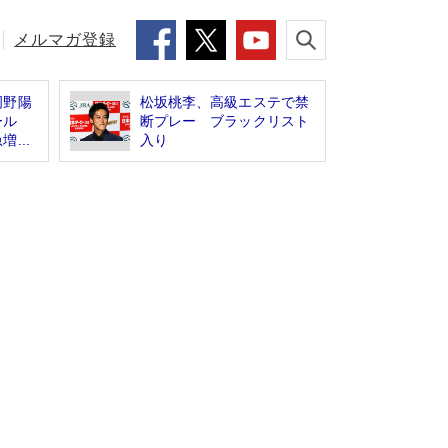
メルマガ登録
岡野陽
松坂桃李、高級エステで禁
ール
断プレー ブラックリスト
...
入り