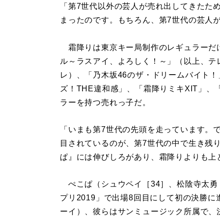
「第7世代以外の芸人が売れ出してきたため
まったのです。もちろん、第7世代の芸人
霜降りは東京キー局制作のレギュラーだけ
ル～ラスアイ、よろしく！～」（以上、テレビ
レ）、「乃木坂46のザ・ドリームバイト
ズ！THE違和感」、「霜降りミキXIT」
ラーを持つ売れっ子だ。
「いまも第7世代の先頭を走っています。
目されているのが、第7世代の中で生き残
ぱ』には伸びしろがあり、霜降りよりも上
ぺこぱ（シュウペイ［34］、松陰寺太勇［
プリ2019」で出場8回目にして初の決勝
ーイ）、彼らはサンミュージック所属で、