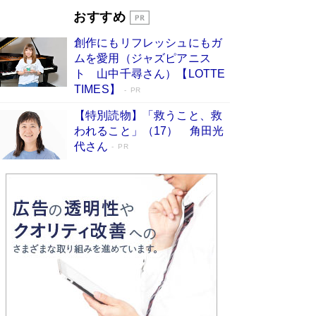
｢東大に入る子｣は、小学校入学前のお母さん次第
おすすめ
で決まっている 東大生に早生まれが少ない理由
は、ここにあった！
Book Bang
創作にもリフレッシュにもガ
坂本龍一「ステージ4」のガンとの闘病を語る
ムを愛用（ジャズピアニス
Book Bang
ト 山中千尋さん）【LOTTE
TIMES】
PR
【特別読物】「救うこと、救
われること」（17） 角田光
代さん
PR