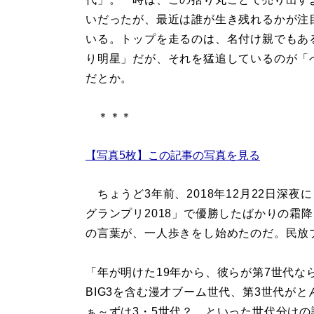
いだったが、最近は誰が生き残れるかが注
いる。トップを走るのは、名付け親でもあ
り明星」だが、それを猛追しているのが「
だとか。
＊＊＊
【写真5枚】この記事の写真を見る
ちょうど3年前、2018年12月22日深夜
グランプリ2018」で優勝したばかりの霜
の言葉が、一人歩きをし始めたのだ。民放
「年が明けた19年から、彼らが第7世代な
BIG3を含む漫才ブーム世代、第3世代が
ぁ～ずは3・5世代？ といった世代分け