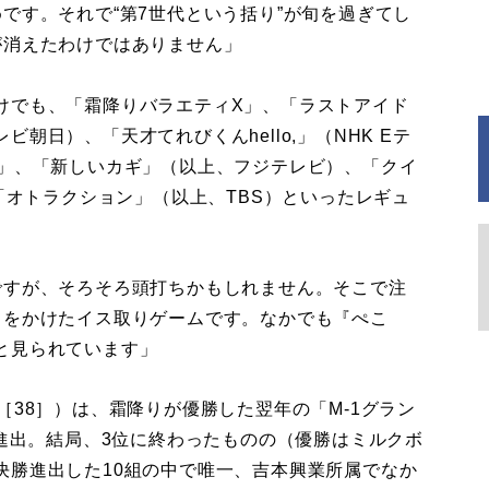
です。それで“第7世代という括り”が旬を過ぎてし
が消えたわけではありません」
でも、「霜降りバラエティX」、「ラストアイド
朝日）、「天才てれびくんhello,」（NHK Eテ
！」、「新しいカギ」（以上、フジテレビ）、「クイ
、「オトラクション」（以上、TBS）といったレギュ
ですが、そろそろ頭打ちかもしれません。そこで注
りをかけたイス取りゲームです。なかでも『ぺこ
と見られています」
38］）は、霜降りが優勝した翌年の「M-1グラン
に進出。結局、3位に終わったものの（優勝はミルクボ
決勝進出した10組の中で唯一、吉本興業所属でなか