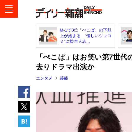
M-1で3位「ぺこぱ」の下剋
上が始まる “優しいツッコ
ミ”に松本人志...
「ぺこぱ」はお笑い第7世代
去りドラマ出演か
エンタメ
芸能