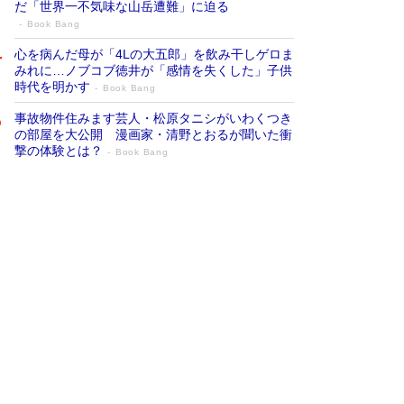
だ「世界一不気味な山岳遭難」に迫る
Book Bang
心を病んだ母が「4Lの大五郎」を飲み干しゲロま
みれに…ノブコブ徳井が「感情を失くした」子供
時代を明かす
Book Bang
事故物件住みます芸人・松原タニシがいわくつき
の部屋を大公開 漫画家・清野とおるが聞いた衝
撃の体験とは？
Book Bang
追悼・東野圭吾さん 週間ベストセラーラ
ンキングに『容疑者Xの献身』『白夜行』
など代表作が並ぶ［文庫ベストセラー］
Book Bang
竹内由恵の前に現れた「テレビ観ないんだよね
ぇ」という男性…夫を選んでテレ朝退社したワケ
Book Bang
「『火垂るの墓』は、大嘘である」原作者が抱き
続けた“自責の念”とは…「自己憐憫は描きたくな
い」監督が徹底的にこだわったこと（後編） #
戦争の記憶
Book Bang