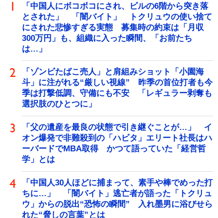
「中国人にボコボコにされ、ビルの6階から突き落
とされた」 「闇バイト」 トクリュウの使い捨て
にされた悲惨すぎる実態 募集時の約束は「月収
300万円」も、組織に入った瞬間、「お前たち
は…」
「ゾンビたばこ売人」と肩組みショット「小園海
斗」に注がれる“厳しい視線” 昨季の首位打者も今
季は打撃低調、守備にも不安 「レギュラー剥奪も
選択肢のひとつに」
「父の遺産を最良の状態で引き継ぐことが…」 イ
オン爆発で非難殺到の「ハビタ」エリート社長はハ
ーバードでMBA取得 かつて語っていた「経営哲
学」とは
「中国人30人ほどに捕まって、素手や棒でめった打
ちに…」 「闇バイト」逃亡者が語った「トクリュ
ウ」からの脱出“恐怖の瞬間” 入れ墨男に浴びせら
れた“脅しの言葉”とは