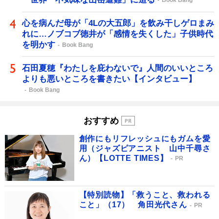
Book Bang
心を病んだ母が「4Lの大五郎」を飲み干しゲロまみ
れに…ノブコブ徳井が「感情を失くした」子供時代
を明かす
Book Bang
石田夏穂『わたしを庇わないで』人間のいいところ
よりも悪いところを書きたい【インタビュー】
Book Bang
おすすめ
創作にもリフレッシュにもガムを愛
用（ジャズピアニスト 山中千尋さ
ん）【LOTTE TIMES】
PR
【特別読物】「救うこと、救われる
こと」（17） 角田光代さん
PR