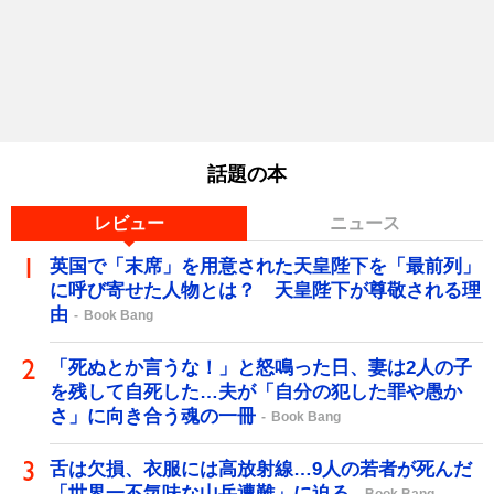
話題の本
レビュー
ニュース
英国で「末席」を用意された天皇陛下を「最前列」
に呼び寄せた人物とは？ 天皇陛下が尊敬される理
由
Book Bang
「死ぬとか言うな！」と怒鳴った日、妻は2人の子
を残して自死した…夫が「自分の犯した罪や愚か
さ」に向き合う魂の一冊
Book Bang
舌は欠損、衣服には高放射線…9人の若者が死んだ
「世界一不気味な山岳遭難」に迫る