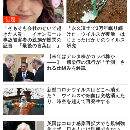
話題
「そもそも会社のせいで起
「永久凍土で3万年眠り続
きた人災」 イオンモール
けた」ウイルスが復活 は
事故被害者の親族が慟哭の
じまったばかりのウイルス
証言 「最後の言葉は…」
研究
【来年はデルタ株かカッパ株か
――】 感染症の流行が「予測」さ
れる仕組みを解説
新型コロナウイルスはどこへ消え
た？ ウイルスや細菌は突然消えた
り、時空を超えて再発生する
英国はコロナ感染再拡大でも規制強
化せず…日本人には理解できない