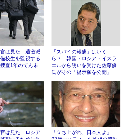
察官は見た 過激派
「スパイの報酬」はいく
予備校生を監視する
ら？ 韓国・ロシア・イスラ
捜査1年のてん末
エルから誘いを受けた佐藤優
氏がその「提示額を公開」
察官は見た ロシア
「立ち上がれ、日本人よ」