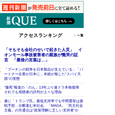
アクセスランキング
一覧
「そもそも会社のせいで起きた人災」 イ
オンモール事故被害者の親族が慟哭の証
言 「最後の言葉は…」
「プーチンの戦争を日本製品が支えている」「パ
ートナー企業が日本に」米紙が報じた“スパイ天
国”の実態
“爆死”報道の「のん」13年ぶり連ドラ本格復帰
それでも視聴者の評判が上々な理由
遂に「トランプ氏」最低支持率でも中間選挙は接
戦予想…分断進む米社会、「MAGA」「民主社会
主義」の共通点は“政策理解に乏しい支持者”か