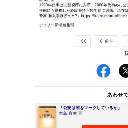
1990年代半ばに警視庁に入庁。2000年代初め
使館にも勤務した経験を持ち数年前に退職。現在
警察 勝丸事務所のHP」
https://katsumaru-office.
デイリー新潮編集部
前へ
[
あわせ
『公安は誰をマークしているか』
大島 真生
著