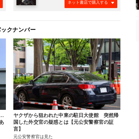
ネット書店で購入する
バックナンバー
…
ヤクザから狙われた中東の駐日大使館 突然帰
あ
国した外交官の疑惑とは【元公安警察官の証
言】
元公安警察官は見た