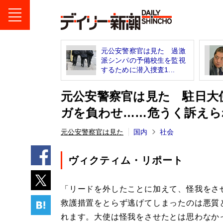
元公安警察官は見た 過激
派シンパの予備校生を監視
するために潜入捜査1...
元公安警察官は見た 駐日大
ガを負わせ……危うく訴えら
元公安警察官は見た
国内
社会
ヴィクティム・リポート
「リードを外したことに加えて、怪我をさ
救護措置をとらず逃げてしまったのは悪質
れます。大使は怪我をさせたとは思わなか