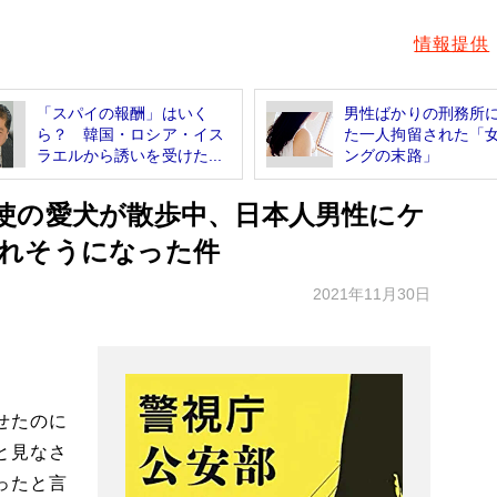
情報提供
「スパイの報酬」はいく
男性ばかりの刑務所
ら？ 韓国・ロシア・イス
た一人拘留された「
ラエルから誘いを受けた...
ングの末路」
使の愛犬が散歩中、日本人男性にケ
れそうになった件
2021年11月30日
せたのに
と見なさ
ったと言