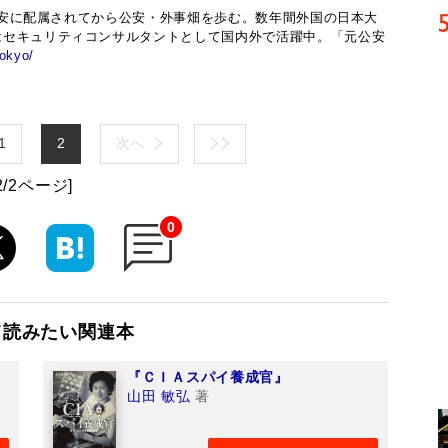
に公安に配属されてから公安・外事畑を歩む。数年間外国の日本大
はセキュリティコンサルタントとして国内外で活躍中。「元公安
tokyo/
1
2
次へ
2/2ページ]
0
て読みたい関連本
『ＣＩＡスパイ養成官』
山田 敏弘
著