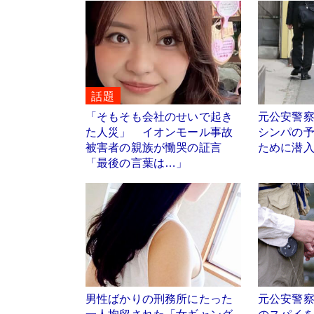
話題
「そもそも会社のせいで起き
元公安警
た人災」 イオンモール事故
シンパの
被害者の親族が慟哭の証言
ために潜入
「最後の言葉は…」
男性ばかりの刑務所にたった
元公安警