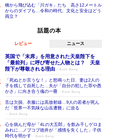
橋から飛び込む「川ガキ」たち 高さ12メートル
からのダイブも…令和の時代、文化と安全はどう
両立？
話題の本
レビュー
ニュース
英国で「末席」を用意された天皇陛下を
「最前列」に呼び寄せた人物とは？ 天皇
陛下が尊敬される理由
Book Bang
「死ぬとか言うな！」と怒鳴った日、妻は2人の
子を残して自死した…夫が「自分の犯した罪や愚
かさ」に向き合う魂の一冊
Book Bang
舌は欠損、衣服には高放射線…9人の若者が死ん
だ「世界一不気味な山岳遭難」に迫る
Book Bang
心を病んだ母が「4Lの大五郎」を飲み干しゲロま
みれに…ノブコブ徳井が「感情を失くした」子供
時代を明かす
Book Bang