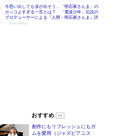
今思い出しても涙が出そう…「明石家さんま」の
カッコよすぎる一言とは？ 「電波少年」伝説の
プロデューサーによる『人間・明石家さんま』評
Book Bang
「叱って伸びるやつは、褒めたらもっと伸
びる」俳優・高嶋政伸が家族に教わっ
た“人を育てるコツ”…芸への考え方を明か
す
Book Bang
「『火垂るの墓』は、大嘘である」原作者が抱き
続けた“自責の念”とは…「自己憐憫は描きたくな
い」監督が徹底的にこだわったこと（後編） #
戦争の記憶
Book Bang
美輪明宏 晩年の回答を集めた『ほほえんで生き
るための人生相談』がランクイン［エンターテイ
メントベストセラー］
Book Bang
「宇宙兄弟」最終46巻がベストセラー1位 宇宙
おすすめ
開発への関心を押し上げた18年の物語に幕 特装
版には「宇宙で描かれたマンガ」も収録
創作にもリフレッシュにもガ
Book Bang
ムを愛用（ジャズピアニス