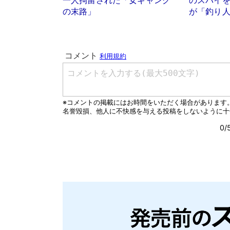
一人拘留された「女ギャング
のスパイ
の末路」
が「釣り