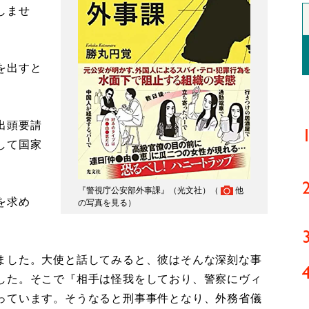
しませ
を出すと
出頭要請
して国家
『警視庁公安部外事課』（光文社）（
他
を求め
の写真を見る
）
ました。大使と話してみると、彼はそんな深刻な事
した。そこで『相手は怪我をしており、警察にヴィ
っています。そうなると刑事事件となり、外務省儀