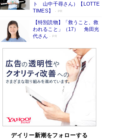
「不意に涙が出そうに…」高嶋政伸が明かし
ト 山中千尋さん）【LOTTE
た“13歳の娘を暴行する役”への葛藤 インティマ
TIMES】
PR
シーコーディネーターに支えられたNHK『大奥』
の裏側
Book Bang
【特別読物】「救うこと、救
われること」（17） 角田光
代さん
PR
デイリー新潮をフォローする