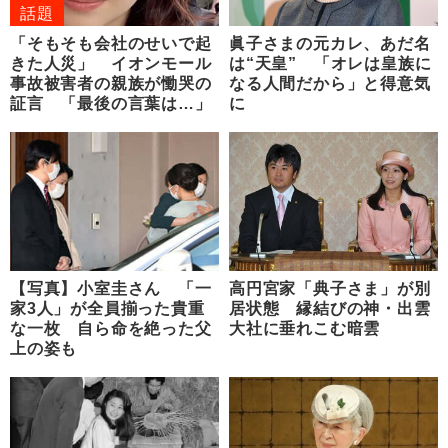
話題
「そもそも会社のせいで起
眞子さまの元カレ、あだ名
きた人災」 イオンモール
は“天皇” 「オレは皇族に
事故被害者の親族が慟哭の
なる人間だから」と得意気
証言 「最後の言葉は…」
に
【写真】小室圭さん 「一
高円宮家「典子さま」が別
家3人」が全員揃った貴重
居状態 縁結びの神・出雲
な一枚 自ら命を絶った父
大社に垂れこむ暗雲
上の姿も