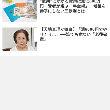
“最期”にかかる費用は最低800万
円…賢者が選ぶ「年金術」 老後を
赤字にしない三原則とは
【天地真理が激白】「週6000円でや
りくり…」──誰でも危ない「老後破
産」