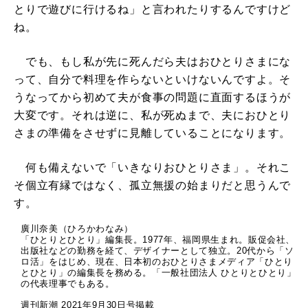
とりで遊びに行けるね」と言われたりするんですけど
ね。
でも、もし私が先に死んだら夫はおひとりさまにな
って、自分で料理を作らないといけないんですよ。そ
うなってから初めて夫が食事の問題に直面するほうが
大変です。それは逆に、私が死ぬまで、夫におひとり
さまの準備をさせずに見離していることになります。
何も備えないで「いきなりおひとりさま」。それこ
そ個立有縁ではなく、孤立無援の始まりだと思うんで
す。
廣川奈美（ひろかわなみ）
「ひとりとひとり」編集長。1977年、福岡県生まれ。販促会社、
出版社などの勤務を経て、デザイナーとして独立。20代から「ソ
ロ活」をはじめ、現在、日本初のおひとりさまメディア「ひとり
とひとり」の編集長を務める。「一般社団法人 ひとりとひとり」
の代表理事でもある。
週刊新潮 2021年9月30日号掲載