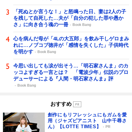
「死ぬとか言うな！」と怒鳴った日、妻は2人の子
を残して自死した…夫が「自分の犯した罪や愚か
さ」に向き合う魂の一冊
Book Bang
心を病んだ母が「4Lの大五郎」を飲み干しゲロまみ
れに…ノブコブ徳井が「感情を失くした」子供時代
を明かす
Book Bang
今思い出しても涙が出そう…「明石家さんま」のカ
ッコよすぎる一言とは？ 「電波少年」伝説のプロ
デューサーによる『人間・明石家さんま』評
Book Bang
おすすめ
創作にもリフレッシュにもガムを愛
用（ジャズピアニスト 山中千尋さ
ん）【LOTTE TIMES】
PR