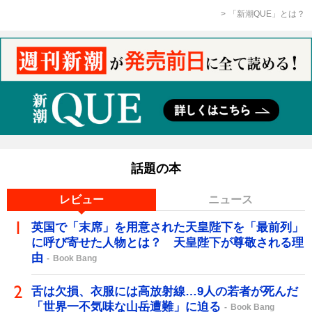
「新潮QUE」とは？
話題の本
レビュー
ニュース
英国で「末席」を用意された天皇陛下を「最前列」
に呼び寄せた人物とは？ 天皇陛下が尊敬される理
由
Book Bang
舌は欠損、衣服には高放射線…9人の若者が死んだ
「世界一不気味な山岳遭難」に迫る
Book Bang