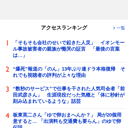
アクセスランキング
一覧
「そもそも会社のせいで起きた人災」 イオンモー
ル事故被害者の親族が慟哭の証言 「最後の言葉
は…」
“爆死”報道の「のん」13年ぶり連ドラ本格復帰 そ
れでも視聴者の評判が上々な理由
“数秒のサービス”で仕事を干された人気司会者「前
田武彦さん」 生涯現役だった気概と「体に秒針が
刻み込まれているような」話芸
板東英二さん「ゆで卵おまへんか？」 局が20個用
意すると… 「出演料も交通費も要らん」のゆで卵
伝説