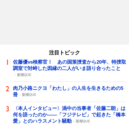
注目トピック
佐藤優vs検察官！ あの国策捜査から20年、特捜取
調室で対峙した因縁の二人がいま語り合ったこと
新潮QUE
肉乃小路ニクヨ「わたし」の人生を生きるための5
冊
新潮QUE
〈本人インタビュー〉渦中の当事者「佐藤二朗」は
何を語ったのか――「フジテレビ」で起きた「橋本
愛」とのハラスメント騒動
新潮QUE