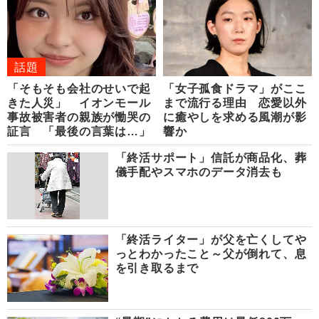
話題
「そもそも会社のせいで起
「女子孤食ドラマ」がここ
きた人災」 イオンモール
まで流行る理由 恋愛以外
事故被害者の親族が慟哭の
に癒やしを求める風潮が影
証言 「最後の言葉は…」
響か
「終活サポート」信託が商品化、葬
儀手配やスマホのデータ消去も
「終活ライター」が父を亡くしてや
っとわかったこと～父が倒れて、息
を引き取るまで