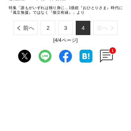
特集「誰もがいずれは独り身に…1億総『おひとりさま』時代に
『孤立無援』ではなく『個立有縁』」より
前へ
2
3
4
次へ
[4/4ページ]
1