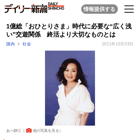
情報提供する
1億総「おひとりさま」時代に必要な“広く浅
い”交遊関係 終活より大切なものとは
国内
社会
2021年10月03日
あべ静江（
他の写真を見る
）