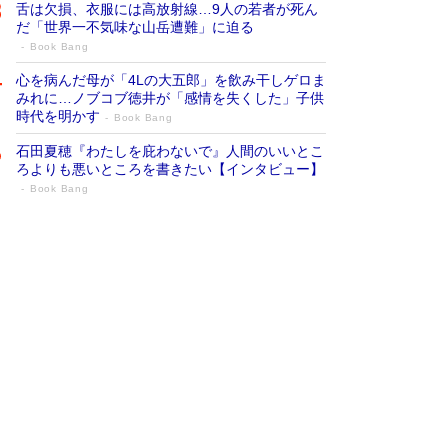
舌は欠損、衣服には高放射線…9人の若者が死ん
だ「世界一不気味な山岳遭難」に迫る
Book Bang
心を病んだ母が「4Lの大五郎」を飲み干しゲロま
みれに…ノブコブ徳井が「感情を失くした」子供
時代を明かす
Book Bang
石田夏穂『わたしを庇わないで』人間のいいとこ
ろよりも悪いところを書きたい【インタビュー】
Book Bang
73歳でも働くしかない 「老後レス時代」
に交通誘導員の独白が話題
Book Bang
「なんで？ そんな馬鹿な……」90歳になった作
家・阿刀田高さんが、ひとり暮らしの生活を明か
す
Book Bang
追悼・東野圭吾さん 週間ベストセラーランキン
グに『容疑者Xの献身』『白夜行』など代表作が
並ぶ［文庫ベストセラー］
Book Bang
和田秀樹の70代、80代向け新書がベスト3を独
占 上半期1位にも選出［新書ベストセラー］