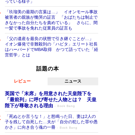
っている様子」
「玖瑠美の最期の言葉は…」 イオンモール事故
被害者の親族が慟哭の証言 「おばたちは制止で
きなかった自分たちを責めている」 さらに、間
一髪で事故を免れた従業員の証言も
「父の遺産を最良の状態で引き継ぐことが…」
イオン爆発で非難殺到の「ハビタ」エリート社長
はハーバードでMBA取得 かつて語っていた「経
営哲学」とは
話題の本
レビュー
ニュース
英国で「末席」を用意された天皇陛下を
「最前列」に呼び寄せた人物とは？ 天皇
陛下が尊敬される理由
Book Bang
「死ぬとか言うな！」と怒鳴った日、妻は2人の
子を残して自死した…夫が「自分の犯した罪や愚
かさ」に向き合う魂の一冊
Book Bang