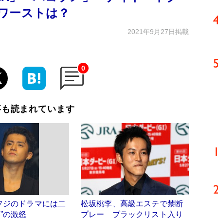
ワーストは？
2021年9月27日掲載
0
事も読まれています
フジのドラマには二
松坂桃李、高級エステで禁断
”の激怒
プレー ブラックリスト入り