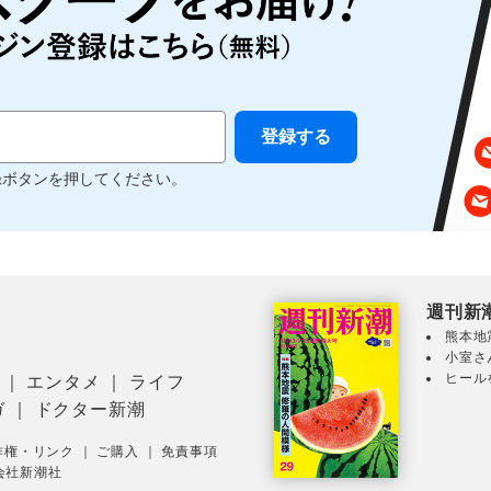
録ボタンを押してください。
週刊新
熊本地
小室さ
ヒール
｜
エンタメ
｜
ライフ
ガ
｜
ドクター新潮
作権・リンク
｜
ご購入
｜
免責事項
会社新潮社