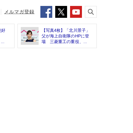
メルマガ登録
絶好
【写真4枚】「北川景子」
父が海上自衛隊のHPに登
..
場 三菱重工の重役、...