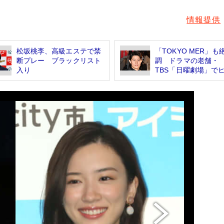
情報提供
松坂桃李、高級エステで禁
「TOKYO MER」も
断プレー ブラックリスト
調 ドラマの老舗・
入り
TBS「日曜劇場」でヒ.