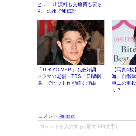
と… 「出演料も交通費も要ら
ん」のゆで卵伝説
「TOKYO MER」も絶好調
【写真4枚
ドラマの老舗・TBS「日曜劇
海上自衛隊
場」でヒット作が続く理由
重工の重
り？