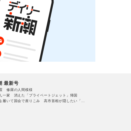
潮 最新号
震 修羅の人間模様
ん一家 消えた「プライベートジェット」帰国
を履いて国会で座りこみ 高市首相が隠したい「...