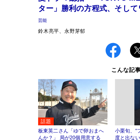
ター」勝利の方程式、そして
芸能
鈴木亮平、永野芽郁
こんな記
話題
板東英二さん「ゆで卵おまへ
小栗旬、“
んか？」 局が20個用意する
度と出ない