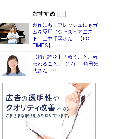
Book Bang
「『火垂るの墓』は、大嘘である」原作者が抱き
おすすめ
続けた“自責の念”とは…「自己憐憫は描きたくな
い」監督が徹底的にこだわったこと（後編） #
創作にもリフレッシュにもガ
戦争の記憶
Book Bang
ムを愛用（ジャズピアニス
ト 山中千尋さん）【LOTTE
TIMES】
PR
【特別読物】「救うこと、救
われること」（17） 角田光
代さん
PR