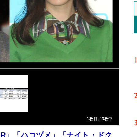
1枚目／3枚中
MER」「ハコヅメ」「ナイト・ドク