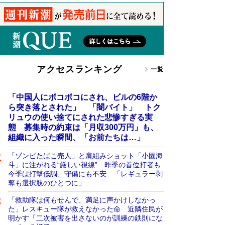
アクセスランキング
一覧
「中国人にボコボコにされ、ビルの6階か
ら突き落とされた」 「闇バイト」 トク
リュウの使い捨てにされた悲惨すぎる実
態 募集時の約束は「月収300万円」も、
組織に入った瞬間、「お前たちは…」
「ゾンビたばこ売人」と肩組みショット「小園海
斗」に注がれる“厳しい視線” 昨季の首位打者も
今季は打撃低調、守備にも不安 「レギュラー剥
奪も選択肢のひとつに」
「救助隊は何もせんで、満足に声かけしなかっ
た」レスキュー隊が救えなかった命 近隣住民が
明かす「二次被害を出さないのが訓練の鉄則にな