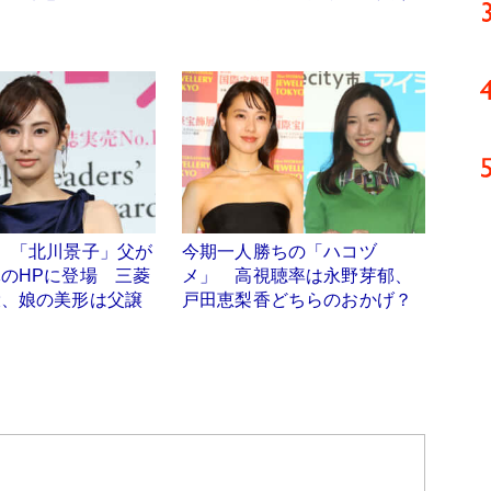
】「北川景子」父が
今期一人勝ちの「ハコヅ
のHPに登場 三菱
メ」 高視聴率は永野芽郁、
役、娘の美形は父譲
戸田恵梨香どちらのおかげ？