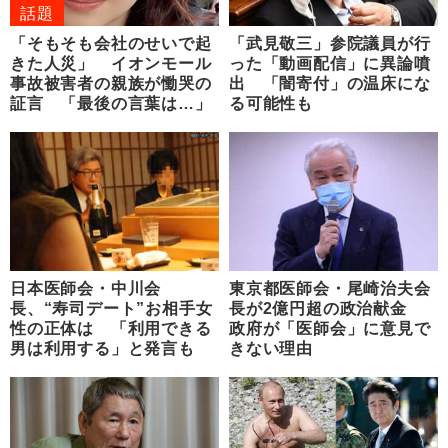
話題
「そもそも会社のせいで起
「武見敬三」参院議員が行
きた人災」 イオンモール
った「動画配信」に異論噴
事故被害者の親族が慟哭の
出 「闇寄付」の温床にな
証言 「最後の言葉は…」
る可能性も
日本医師会・中川会
東京都医師会・尾崎治夫会
長、“寿司デート”お相手女
長が2億円超の政治献金
性の正体は 「利用できる
政府が「医師会」に意見で
男は利用する」と発言も
きない理由