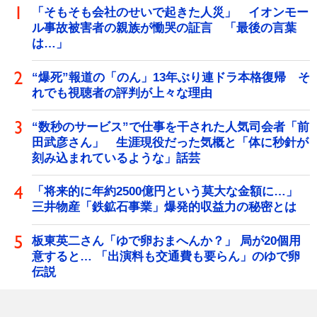
「そもそも会社のせいで起きた人災」 イオンモー
ル事故被害者の親族が慟哭の証言 「最後の言葉
は…」
“爆死”報道の「のん」13年ぶり連ドラ本格復帰 そ
れでも視聴者の評判が上々な理由
“数秒のサービス”で仕事を干された人気司会者「前
田武彦さん」 生涯現役だった気概と「体に秒針が
刻み込まれているような」話芸
「将来的に年約2500億円という莫大な金額に…」
三井物産「鉄鉱石事業」爆発的収益力の秘密とは
板東英二さん「ゆで卵おまへんか？」 局が20個用
意すると… 「出演料も交通費も要らん」のゆで卵
伝説