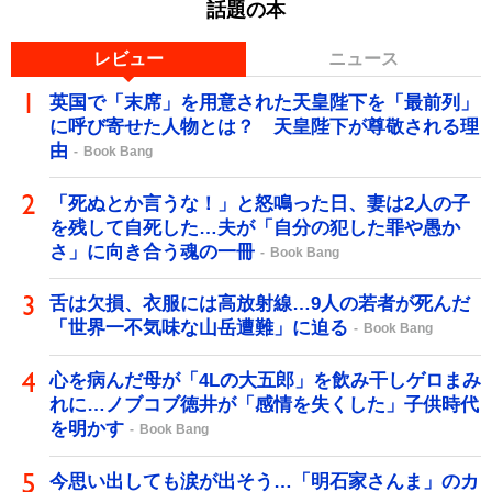
話題の本
レビュー
ニュース
英国で「末席」を用意された天皇陛下を「最前列」
に呼び寄せた人物とは？ 天皇陛下が尊敬される理
由
Book Bang
「死ぬとか言うな！」と怒鳴った日、妻は2人の子
を残して自死した…夫が「自分の犯した罪や愚か
さ」に向き合う魂の一冊
Book Bang
舌は欠損、衣服には高放射線…9人の若者が死んだ
「世界一不気味な山岳遭難」に迫る
Book Bang
心を病んだ母が「4Lの大五郎」を飲み干しゲロまみ
れに…ノブコブ徳井が「感情を失くした」子供時代
を明かす
Book Bang
今思い出しても涙が出そう…「明石家さんま」のカ