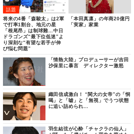
話題
将来の4番「森駿太」は2軍
「本田真凛」の年商20億円
で打率1割台、地元の星
「実家」家業
「根尾昂」は制球難…中日
ドラゴンズ“最下位低迷”よ
り深刻な“有望な若手が伸
び悩む問題”
「情熱大陸」プロデューサーが吉田
沙保里に暴言 ディレクター激怒
織田信成激白！ “関大の女帝”の「恫
喝」と「嘘」と「無視」でうつ状態
に追い詰められ…
羽生結弦が心酔「チャクラの仙人」