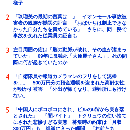
様子」
「玖瑠美の最期の言葉は…」 イオンモール事故被
害者の親族が慟哭の証言 「おばたちは制止できな
かった自分たちを責めている」 さらに、間一髪で
事故を免れた従業員の証言も
左目周囲の痣は「脳の動脈が破れ、その血が溜まっ
ていた」 09年に孤独死「大原麗子さん」、死の間
際に何が起きていたのか
「自衛隊員や報道カメラマンのフリをして泥棒
を…」 500万円分の預金通帳を盗まれた高齢女性
が明かす被害 「外出が怖くなり、避難所にも行け
ない」
「中国人にボコボコにされ、ビルの6階から突き落
とされた」 「闇バイト」 トクリュウの使い捨て
にされた悲惨すぎる実態 募集時の約束は「月収
300万円」も、組織に入った瞬間、「お前たち