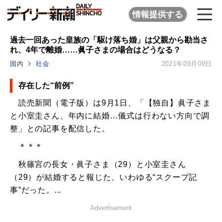
情報提供する
過去一回あった皇族の「駆け落ち婚」は父親から勘当さ
れ、4年で離婚……眞子さまの場合はどうなる？
国内
社会
2021年09月09日
存在した“前例”
読売新聞（電子版）は9月1日、「【独自】眞子さま
と小室圭さん、年内に結婚…儀式は行わない方向で調
整」との記事を配信した。
＊＊＊
秋篠宮の長女・眞子さま（29）と小室圭さん
（29）が結婚すると報じた、いわゆる“スクープ記
事”だった。...
Advertisement