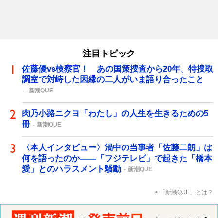
注目トピック
佐藤優vs検察官！ あの国策捜査から20年、特捜取
調室で対峙した因縁の二人がいま語り合ったこと
新潮QUE
肉乃小路ニクヨ「わたし」の人生を生きるための5
冊
新潮QUE
〈本人インタビュー〉渦中の当事者「佐藤二朗」は
何を語ったのか――「フジテレビ」で起きた「橋本
愛」とのハラスメント騒動
新潮QUE
「新潮QUE」とは？