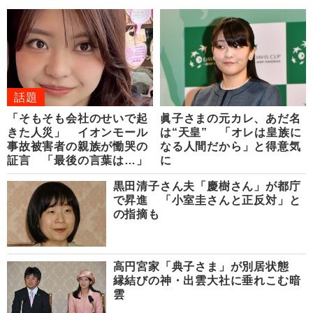
話題
「そもそも会社のせいで起
眞子さまの元カレ、あだ名
きた人災」 イオンモール
は“天皇” 「オレは皇族に
事故被害者の親族が慟哭の
なる人間だから」と得意気
証言 「最後の言葉は…」
に
黒田清子さん夫「慶樹さん」が都庁
で昇進 「小室圭さんと正反対」と
の指摘も
高円宮家「典子さま」が別居状態
縁結びの神・出雲大社に垂れこむ暗
雲