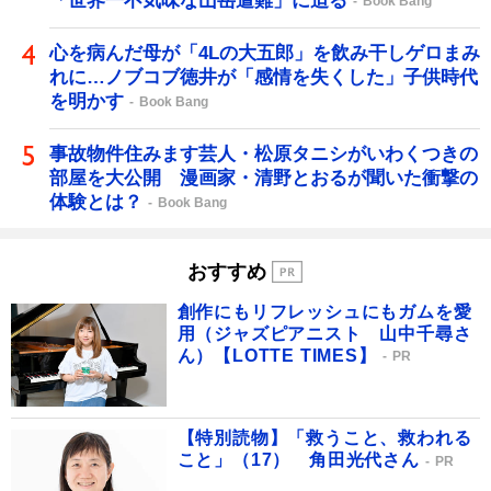
「世界一不気味な山岳遭難」に迫る
Book Bang
心を病んだ母が「4Lの大五郎」を飲み干しゲロまみ
れに…ノブコブ徳井が「感情を失くした」子供時代
を明かす
Book Bang
事故物件住みます芸人・松原タニシがいわくつきの
部屋を大公開 漫画家・清野とおるが聞いた衝撃の
体験とは？
Book Bang
おすすめ
創作にもリフレッシュにもガムを愛
用（ジャズピアニスト 山中千尋さ
ん）【LOTTE TIMES】
PR
【特別読物】「救うこと、救われる
こと」（17） 角田光代さん
PR