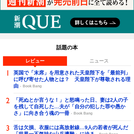
話題の本
レビュー
ニュース
英国で「末席」を用意された天皇陛下を「最前列」
に呼び寄せた人物とは？ 天皇陛下が尊敬される理
由
Book Bang
「死ぬとか言うな！」と怒鳴った日、妻は2人の子
を残して自死した…夫が「自分の犯した罪や愚か
さ」に向き合う魂の一冊
Book Bang
舌は欠損、衣服には高放射線…9人の若者が死んだ