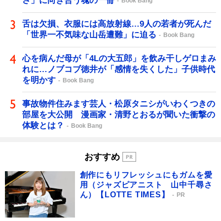
さ」に向き合う魂の一冊
Book Bang
舌は欠損、衣服には高放射線…9人の若者が死んだ
「世界一不気味な山岳遭難」に迫る
Book Bang
心を病んだ母が「4Lの大五郎」を飲み干しゲロまみ
れに…ノブコブ徳井が「感情を失くした」子供時代
を明かす
Book Bang
事故物件住みます芸人・松原タニシがいわくつきの
部屋を大公開 漫画家・清野とおるが聞いた衝撃の
体験とは？
Book Bang
おすすめ
創作にもリフレッシュにもガムを愛
用（ジャズピアニスト 山中千尋さ
ん）【LOTTE TIMES】
PR