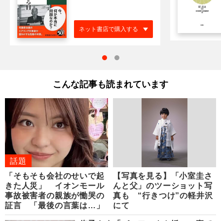
ネット書店で購入する
こんな記事も読まれています
話題
「そもそも会社のせいで起
【写真を見る】「小室圭さ
きた人災」 イオンモール
んと父」のツーショット写
事故被害者の親族が慟哭の
真も “行きつけ”の軽井沢
証言 「最後の言葉は…」
にて