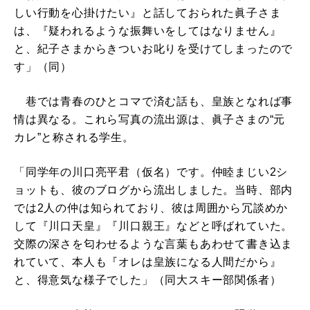
しい行動を心掛けたい』と話しておられた眞子さま
は、『疑われるような振舞いをしてはなりません』
と、紀子さまからきついお叱りを受けてしまったので
す」（同）
巷では青春のひとコマで済む話も、皇族となれば事
情は異なる。これら写真の流出源は、眞子さまの“元
カレ”と称される学生。
「同学年の川口亮平君（仮名）です。仲睦まじい2シ
ョットも、彼のブログから流出しました。当時、部内
では2人の仲は知られており、彼は周囲から冗談めか
して『川口天皇』『川口親王』などと呼ばれていた。
交際の深さを匂わせるような言葉もあわせて書き込ま
れていて、本人も『オレは皇族になる人間だから』
と、得意気な様子でした」（同大スキー部関係者）