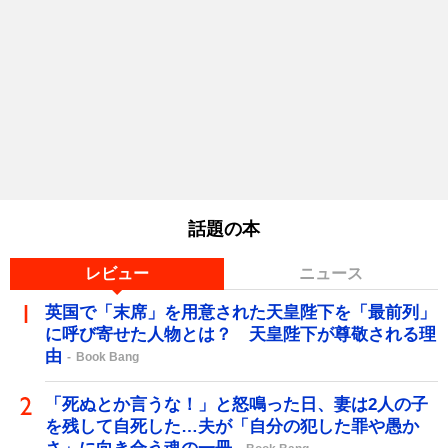
話題の本
レビュー
ニュース
英国で「末席」を用意された天皇陛下を「最前列」
に呼び寄せた人物とは？ 天皇陛下が尊敬される理
由
Book Bang
「死ぬとか言うな！」と怒鳴った日、妻は2人の子
を残して自死した…夫が「自分の犯した罪や愚か