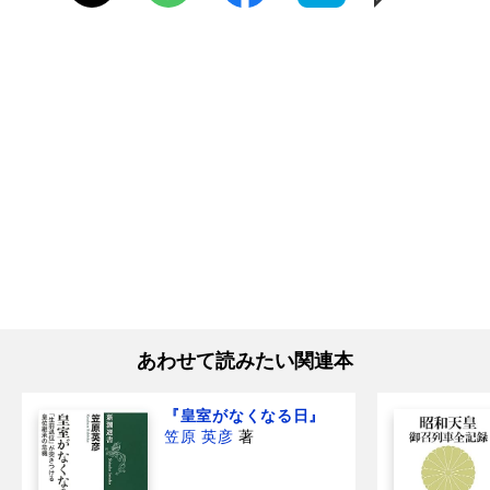
あわせて読みたい関連本
『皇室がなくなる日』
笠原 英彦
著