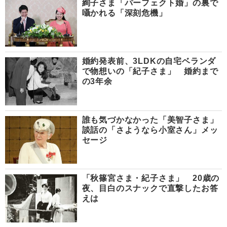
絢子さま「パーフェクト婚」の裏で
囁かれる「深刻危機」
婚約発表前、3LDKの自宅ベランダ
で物想いの「紀子さま」 婚約まで
の3年余
誰も気づかなかった「美智子さま」
談話の「さようなら小室さん」メッ
セージ
「秋篠宮さま・紀子さま」 20歳の
夜、目白のスナックで直撃したお答
えは