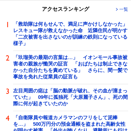
アクセスランキング
一覧
「救助隊は何もせんで、満足に声かけしなかった」
レスキュー隊が救えなかった命 近隣住民が明かす
「二次被害を出さないのが訓練の鉄則になっている
様子」
「玖瑠美の最期の言葉は…」 イオンモール事故被
害者の親族が慟哭の証言 「おばたちは制止できな
かった自分たちを責めている」 さらに、間一髪で
事故を免れた従業員の証言も
左目周囲の痣は「脳の動脈が破れ、その血が溜まっ
ていた」 09年に孤独死「大原麗子さん」、死の間
際に何が起きていたのか
「自衛隊員や報道カメラマンのフリをして泥棒
を…」 500万円分の預金通帳を盗まれた高齢女性
が明かす被害 「外出が怖くなり、避難所にも行け