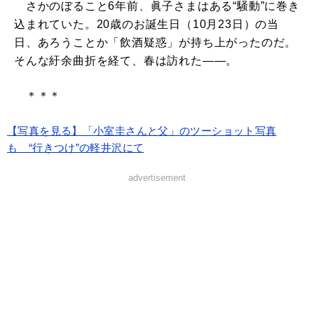
さかのぼること6年前、眞子さまはある“騒動”に巻き
込まれていた。20歳のお誕生日（10月23日）の当
日、あろうことか「飲酒疑惑」が持ち上がったのだ。
そんな紆余曲折を経て、春は訪れた――。
＊＊＊
【写真を見る】「小室圭さんと父」のツーショット写真
も “行きつけ”の軽井沢にて
advertisement