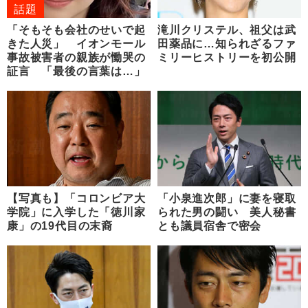
話題
「そもそも会社のせいで起
滝川クリステル、祖父は武
きた人災」 イオンモール
田薬品に…知られざるファ
事故被害者の親族が慟哭の
ミリーヒストリーを初公開
証言 「最後の言葉は…」
【写真も】「コロンビア大
「小泉進次郎」に妻を寝取
学院」に入学した「徳川家
られた男の闘い 美人秘書
康」の19代目の末裔
とも議員宿舎で密会