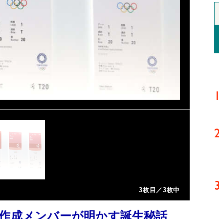
3枚目／3枚中
ム作成メンバーが明かす誕生秘話