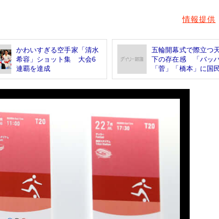
情報提供
かわいすぎる空手家「清水
五輪開幕式で際立つ
希容」ショット集 大会6
下の存在感 「バッ
連覇を達成
「菅」「橋本」に国民は