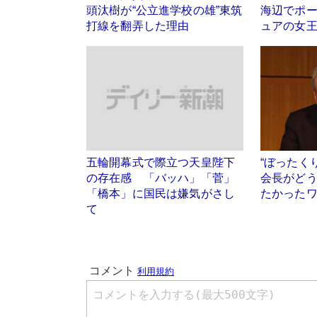
頭汰樹が“公立進学校の雄”東筑
海辺でポー
打線を翻弄した理由
ュアの女
五輪開幕式で際立つ天皇陛下
“ぼったく
の存在感 「バッハ」「菅」
会長がど
「橋本」に国民は嫌気がさし
たかった
て