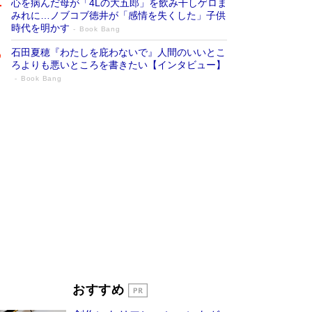
心を病んだ母が「4Lの大五郎」を飲み干しゲロま
みれに…ノブコブ徳井が「感情を失くした」子供
時代を明かす
Book Bang
石田夏穂『わたしを庇わないで』人間のいいとこ
ろよりも悪いところを書きたい【インタビュー】
Book Bang
「叱って伸びるやつは、褒めたらもっと伸
びる」俳優・高嶋政伸が家族に教わっ
た“人を育てるコツ”…芸への考え方を明か
す
Book Bang
「『火垂るの墓』は、大嘘である」原作者が抱き
続けた“自責の念”とは…「自己憐憫は描きたくな
い」監督が徹底的にこだわったこと（後編） #
戦争の記憶
Book Bang
美輪明宏 晩年の回答を集めた『ほほえんで生き
るための人生相談』がランクイン［エンターテイ
メントベストセラー］
Book Bang
「宇宙兄弟」最終46巻がベストセラー1位 宇宙
おすすめ
開発への関心を押し上げた18年の物語に幕 特装
版には「宇宙で描かれたマンガ」も収録