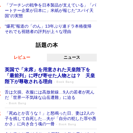
「プーチンの戦争を日本製品が支えている」「パ
ートナー企業が日本に」米紙が報じた“スパイ天
国”の実態
“爆死”報道の「のん」13年ぶり連ドラ本格復帰
それでも視聴者の評判が上々な理由
話題の本
レビュー
ニュース
英国で「末席」を用意された天皇陛下を
「最前列」に呼び寄せた人物とは？ 天皇
陛下が尊敬される理由
Book Bang
舌は欠損、衣服には高放射線…9人の若者が死ん
だ「世界一不気味な山岳遭難」に迫る
Book Bang
「死ぬとか言うな！」と怒鳴った日、妻は2人の
子を残して自死した…夫が「自分の犯した罪や愚
かさ」に向き合う魂の一冊
Book Bang