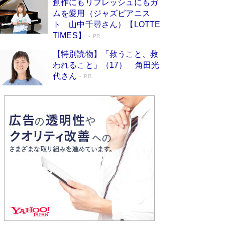
創作にもリフレッシュにもガ
Book Bang
ムを愛用（ジャズピアニス
友近氏、絶賛！ 鎌倉を舞台に、孤独を抱えた
ト 山中千尋さん）【LOTTE
人々が新たな一歩を踏み出す連作短篇集『海のほ
TIMES】
PR
とりのプラネット』試し読み
Book Bang
【特別読物】「救うこと、救
われること」（17） 角田光
代さん
PR