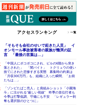
アクセスランキング
一覧
「そもそも会社のせいで起きた人災」 イ
オンモール事故被害者の親族が慟哭の証
言 「最後の言葉は…」
「中国人にボコボコにされ、ビルの6階から突き
落とされた」 「闇バイト」 トクリュウの使い
捨てにされた悲惨すぎる実態 募集時の約束は
「月収300万円」も、組織に入った瞬間、「お前
たちは…」
「ゾンビたばこ売人」と肩組みショット「小園海
斗」に注がれる“厳しい視線” 昨季の首位打者も
今季は打撃低調、守備にも不安 「レギュラー剥
奪も選択肢のひとつに」