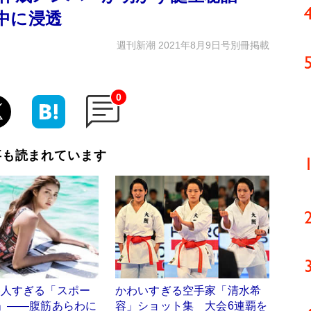
中に浸透
週刊新潮 2021年8月9日号別冊掲載
0
事も読まれています
美人すぎる「スポー
かわいすぎる空手家「清水希
」――腹筋あらわに
容」ショット集 大会6連覇を