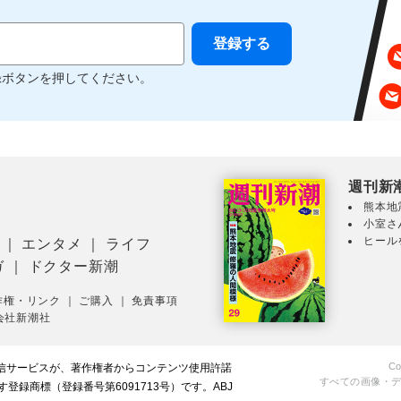
録ボタンを押してください。
週刊新
熊本地
小室さ
ヒール
｜
エンタメ
｜
ライフ
ガ
｜
ドクター新潮
作権・リンク
｜
ご購入
｜
免責事項
会社新潮社
Co
配信サービスが、著作権者からコンテンツ使用許諾
すべての画像・
録商標（登録番号第6091713号）です。ABJ