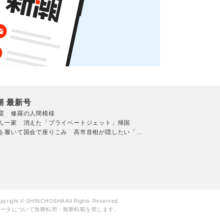
潮 最新号
震 修羅の人間模様
ん一家 消えた「プライベートジェット」帰国
を履いて国会で座りこみ 高市首相が隠したい「...
pyright © SHINCHOSHA All Rights Reserved.
データについて無断転用・無断転載を禁じます。