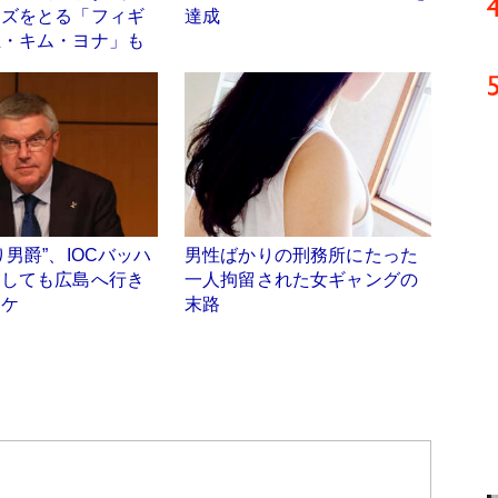
ズをとる「フィギ
達成
王・キム・ヨナ」も
り男爵”、IOCバッハ
男性ばかりの刑務所にたった
うしても広島へ行き
一人拘留された女ギャングの
ワケ
末路