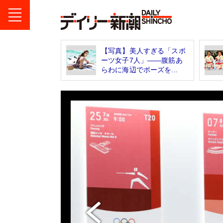
【写真】美人すぎる「スポ
ーツ女子7人」――腹筋あ
らわに海辺でポーズを...