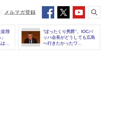
メルマガ登録
天皇陛
“ぼったくり男爵”、IOCバ
ハ」
ッハ会長がどうしても広島
...
へ行きたかったワ...