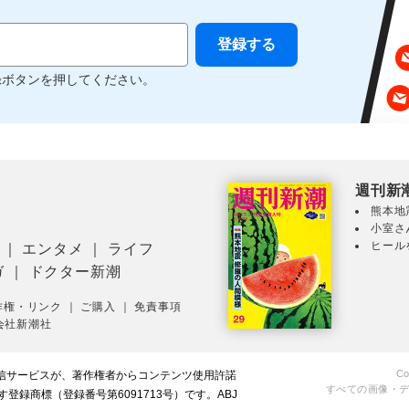
録ボタンを押してください。
週刊新
熊本地
小室さ
ヒール
｜
エンタメ
｜
ライフ
ガ
｜
ドクター新潮
作権・リンク
｜
ご購入
｜
免責事項
会社新潮社
Co
配信サービスが、著作権者からコンテンツ使用許諾
すべての画像・
録商標（登録番号第6091713号）です。ABJ