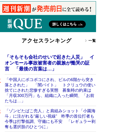
アクセスランキング
一覧
「そもそも会社のせいで起きた人災」 イ
オンモール事故被害者の親族が慟哭の証
言 「最後の言葉は…」
「中国人にボコボコにされ、ビルの6階から突き
落とされた」 「闇バイト」 トクリュウの使い
捨てにされた悲惨すぎる実態 募集時の約束は
「月収300万円」も、組織に入った瞬間、「お前
たちは…」
「ゾンビたばこ売人」と肩組みショット「小園海
斗」に注がれる“厳しい視線” 昨季の首位打者も
今季は打撃低調、守備にも不安 「レギュラー剥
奪も選択肢のひとつに」