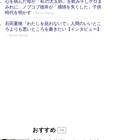
心を病んだ母が「4Lの大五郎」を飲み干しゲロま
みれに…ノブコブ徳井が「感情を失くした」子供
時代を明かす
Book Bang
石田夏穂『わたしを庇わないで』人間のいいとこ
ろよりも悪いところを書きたい【インタビュー】
Book Bang
「叱って伸びるやつは、褒めたらもっと伸
びる」俳優・高嶋政伸が家族に教わっ
た“人を育てるコツ”…芸への考え方を明か
す
Book Bang
「『火垂るの墓』は、大嘘である」原作者が抱き
続けた“自責の念”とは…「自己憐憫は描きたくな
い」監督が徹底的にこだわったこと（後編） #
戦争の記憶
Book Bang
美輪明宏 晩年の回答を集めた『ほほえんで生き
るための人生相談』がランクイン［エンターテイ
メントベストセラー］
Book Bang
「宇宙兄弟」最終46巻がベストセラー1位 宇宙
おすすめ
開発への関心を押し上げた18年の物語に幕 特装
版には「宇宙で描かれたマンガ」も収録