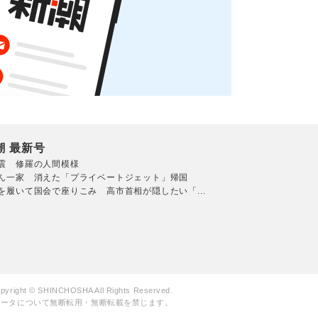
潮 最新号
震 修羅の人間模様
ん一家 消えた「プライベートジェット」帰国
を履いて国会で座りこみ 高市首相が隠したい「...
pyright © SHINCHOSHA All Rights Reserved.
データについて無断転用・無断転載を禁じます。