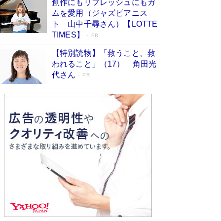
創作にもリフレッシュにもガ
Book Bang
ムを愛用（ジャズピアニス
友近氏、絶賛！ 鎌倉を舞台に、孤独を抱えた
ト 山中千尋さん）【LOTTE
人々が新たな一歩を踏み出す連作短篇集『海のほ
TIMES】
PR
とりのプラネット』試し読み
Book Bang
【特別読物】「救うこと、救
われること」（17） 角田光
代さん
PR