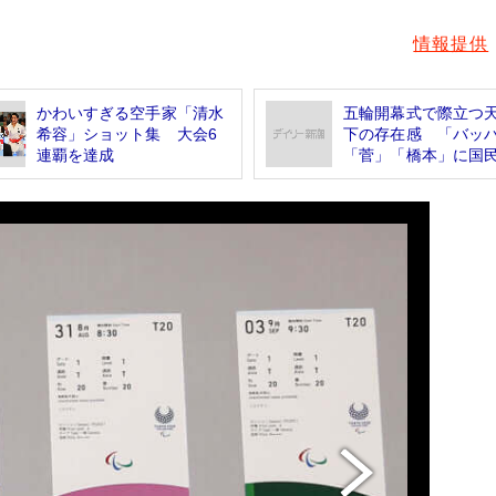
情報提供
かわいすぎる空手家「清水
五輪開幕式で際立つ
希容」ショット集 大会6
下の存在感 「バッ
連覇を達成
「菅」「橋本」に国民は