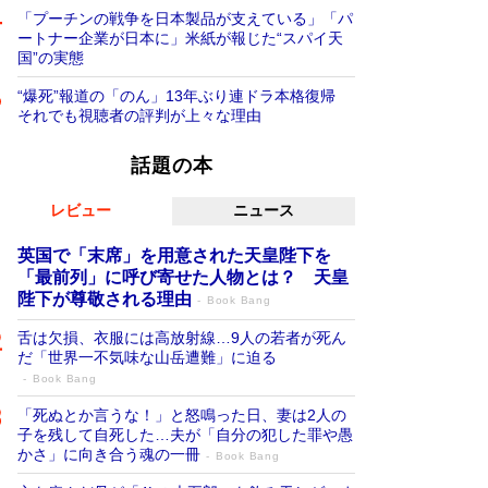
「プーチンの戦争を日本製品が支えている」「パ
ートナー企業が日本に」米紙が報じた“スパイ天
国”の実態
“爆死”報道の「のん」13年ぶり連ドラ本格復帰
それでも視聴者の評判が上々な理由
話題の本
レビュー
ニュース
英国で「末席」を用意された天皇陛下を
「最前列」に呼び寄せた人物とは？ 天皇
陛下が尊敬される理由
Book Bang
舌は欠損、衣服には高放射線…9人の若者が死ん
だ「世界一不気味な山岳遭難」に迫る
Book Bang
「死ぬとか言うな！」と怒鳴った日、妻は2人の
子を残して自死した…夫が「自分の犯した罪や愚
かさ」に向き合う魂の一冊
Book Bang