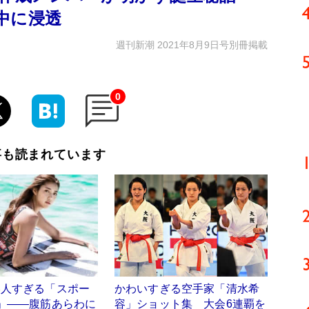
中に浸透
週刊新潮 2021年8月9日号別冊掲載
0
事も読まれています
美人すぎる「スポー
かわいすぎる空手家「清水希
」――腹筋あらわに
容」ショット集 大会6連覇を