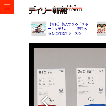
【写真】美人すぎる「スポ
ーツ女子7人」――腹筋あ
らわに海辺でポーズを...