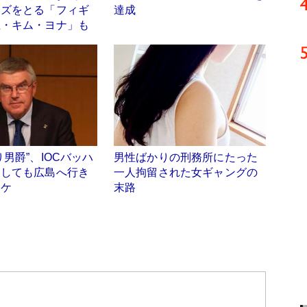
ズをとる「フィギ
達成
王・キム・ヨナ」も
り男爵”、IOCバッハ
男性ばかりの刑務所にたった
うしても広島へ行き
一人拘留された女ギャングの
ワケ
末路