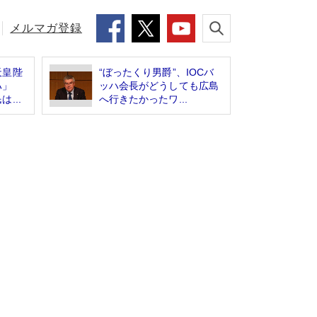
メルマガ登録
天皇陛
“ぼったくり男爵”、IOCバ
ハ」
ッハ会長がどうしても広島
...
へ行きたかったワ...