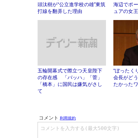
頭汰樹が“公立進学校の雄”東筑
海辺でポー
打線を翻弄した理由
ュアの女
五輪開幕式で際立つ天皇陛下
“ぼったく
の存在感 「バッハ」「菅」
会長がど
「橋本」に国民は嫌気がさし
たかった
て