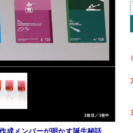
2枚目／3枚中
ム作成メンバーが明かす誕生秘話