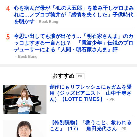
心を病んだ母が「4Lの大五郎」を飲み干しゲロまみ
れに…ノブコブ徳井が「感情を失くした」子供時代
を明かす
Book Bang
今思い出しても涙が出そう…「明石家さんま」のカ
ッコよすぎる一言とは？ 「電波少年」伝説のプロ
デューサーによる『人間・明石家さんま』評
Book Bang
おすすめ
創作にもリフレッシュにもガムを愛
用（ジャズピアニスト 山中千尋さ
ん）【LOTTE TIMES】
PR
【特別読物】「救うこと、救われる
こと」（17） 角田光代さん
PR