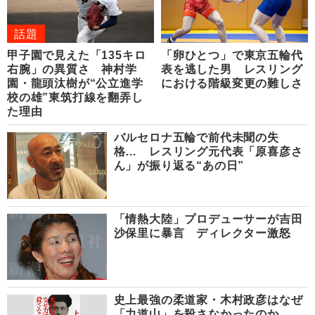
話題
甲子園で見えた「135キロ
「卵ひとつ」で東京五輪代
右腕」の異質さ 神村学
表を逃した男 レスリング
園・龍頭汰樹が“公立進学
における階級変更の難しさ
校の雄”東筑打線を翻弄し
た理由
バルセロナ五輪で前代未聞の失
格… レスリング元代表「原喜彦さ
ん」が振り返る“あの日”
「情熱大陸」プロデューサーが吉田
沙保里に暴言 ディレクター激怒
史上最強の柔道家・木村政彦はなぜ
「力道山」を殺さなかったのか