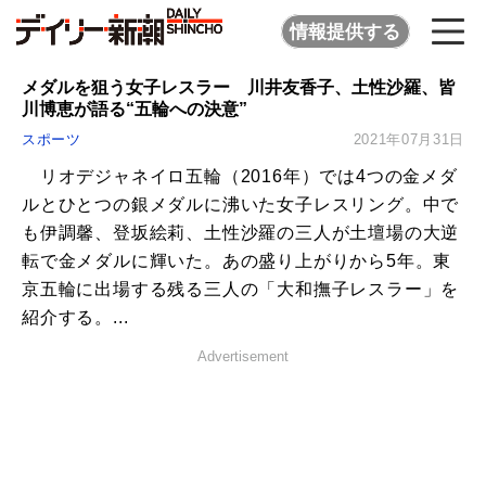
情報提供する
メダルを狙う女子レスラー 川井友香子、土性沙羅、皆
川博恵が語る“五輪への決意”
スポーツ
2021年07月31日
リオデジャネイロ五輪（2016年）では4つの金メダ
ルとひとつの銀メダルに沸いた女子レスリング。中で
も伊調馨、登坂絵莉、土性沙羅の三人が土壇場の大逆
転で金メダルに輝いた。あの盛り上がりから5年。東
京五輪に出場する残る三人の「大和撫子レスラー」を
紹介する。...
Advertisement