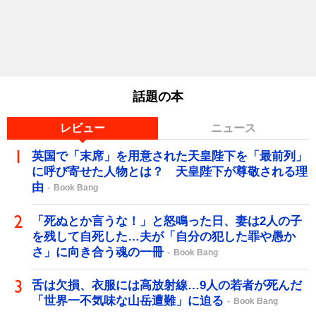
話題の本
レビュー
ニュース
英国で「末席」を用意された天皇陛下を「最前列」
に呼び寄せた人物とは？ 天皇陛下が尊敬される理
由
Book Bang
「死ぬとか言うな！」と怒鳴った日、妻は2人の子
を残して自死した…夫が「自分の犯した罪や愚か
さ」に向き合う魂の一冊
Book Bang
舌は欠損、衣服には高放射線…9人の若者が死んだ
「世界一不気味な山岳遭難」に迫る
Book Bang