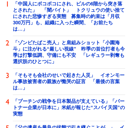
「中国人にボコボコにされ、ビルの6階から突き落
とされた」 「闇バイト」 トクリュウの使い捨て
にされた悲惨すぎる実態 募集時の約束は「月収
300万円」も、組織に入った瞬間、「お前たち
は…」
「ゾンビたばこ売人」と肩組みショット「小園海
斗」に注がれる“厳しい視線” 昨季の首位打者も今
季は打撃低調、守備にも不安 「レギュラー剥奪も
選択肢のひとつに」
「そもそも会社のせいで起きた人災」 イオンモー
ル事故被害者の親族が慟哭の証言 「最後の言葉
は…」
「プーチンの戦争を日本製品が支えている」「パー
トナー企業が日本に」米紙が報じた“スパイ天国”の
実態
「父の遺産を最良の状態で引き継ぐことが…」 イ