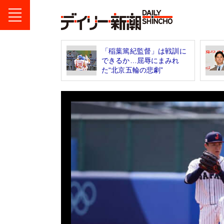
「稲葉篤紀監督」は戦訓に
できるか…屈辱にまみれ
た“北京五輪の悲劇”