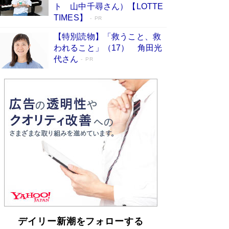
らも文庫化 映画化された直木賞受賞作もランク
ト 山中千尋さん）【LOTTE
イン［文庫ベストセラー］
Book Bang
TIMES】
PR
【特別読物】「救うこと、救
われること」（17） 角田光
代さん
PR
デイリー新潮をフォローする