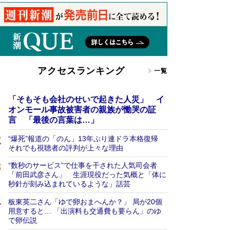
アクセスランキング
一覧
「そもそも会社のせいで起きた人災」 イ
オンモール事故被害者の親族が慟哭の証
言 「最後の言葉は…」
“爆死”報道の「のん」13年ぶり連ドラ本格復帰
それでも視聴者の評判が上々な理由
“数秒のサービス”で仕事を干された人気司会者
「前田武彦さん」 生涯現役だった気概と「体に
秒針が刻み込まれているような」話芸
板東英二さん「ゆで卵おまへんか？」 局が20個
用意すると… 「出演料も交通費も要らん」のゆ
で卵伝説