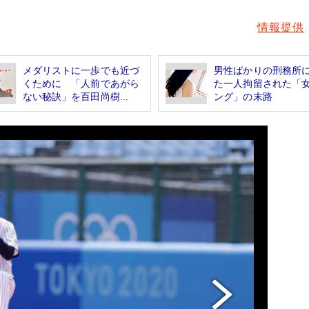
情報提供
メダリストに一歩でも近づ
男性ばかりの刑務所
くために 「人前であがら
た一人拘留された「
ない秘訣」を百田尚樹...
ング」の末路