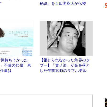
”
秘訣」を百田尚樹氏が伝授
番気持ちよかった
【報じられなかった角界のタ
子」不倫の代償 東
ブー】「貴ノ浪」が命を落と
の仕事は
した午前10時のラブホテル