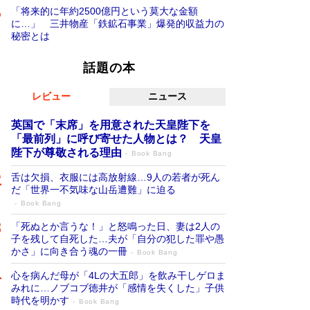
「将来的に年約2500億円という莫大な金額
に…」 三井物産「鉄鉱石事業」爆発的収益力の
秘密とは
話題の本
レビュー
ニュース
英国で「末席」を用意された天皇陛下を
「最前列」に呼び寄せた人物とは？ 天皇
陛下が尊敬される理由
Book Bang
舌は欠損、衣服には高放射線…9人の若者が死ん
だ「世界一不気味な山岳遭難」に迫る
Book Bang
「死ぬとか言うな！」と怒鳴った日、妻は2人の
子を残して自死した…夫が「自分の犯した罪や愚
かさ」に向き合う魂の一冊
Book Bang
心を病んだ母が「4Lの大五郎」を飲み干しゲロま
みれに…ノブコブ徳井が「感情を失くした」子供
時代を明かす
Book Bang