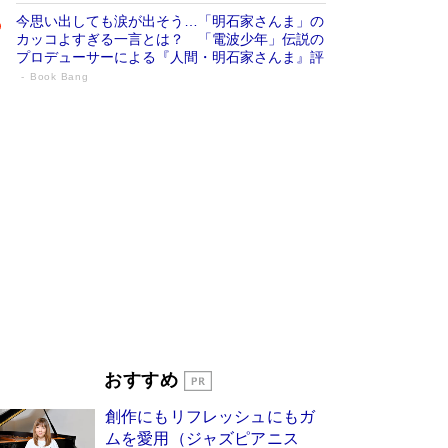
今思い出しても涙が出そう…「明石家さんま」の
カッコよすぎる一言とは？ 「電波少年」伝説の
プロデューサーによる『人間・明石家さんま』評
Book Bang
「宇宙兄弟」最終46巻がベストセラー1
位 宇宙開発への関心を押し上げた18年の
物語に幕 特装版には「宇宙で描かれたマ
ンガ」も収録
Book Bang
美輪明宏 晩年の回答を集めた『ほほえんで生き
るための人生相談』がランクイン［エンターテイ
メントベストセラー］
Book Bang
「『火垂るの墓』は、大嘘である」原作者が抱き
続けた“自責の念”とは…「自己憐憫は描きたくな
い」監督が徹底的にこだわったこと（後編） #
戦争の記憶
Book Bang
皇室はなぜ世界から尊敬されているのか？ 「天
おすすめ
皇陛下はお元気でおられるか」がサウジ国王の第
一声になる理由
Book Bang
創作にもリフレッシュにもガ
東野圭吾、伊坂幸太郎の人気シリーズ最新作どち
ムを愛用（ジャズピアニス