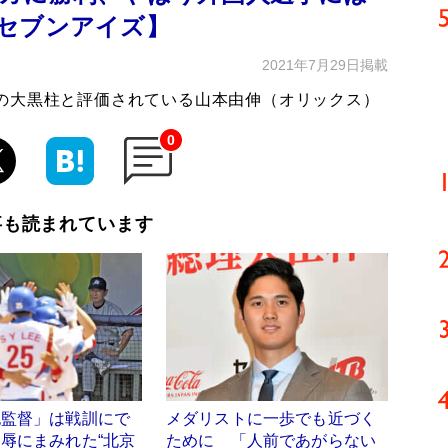
セブンアイズ】
2021年7月29日掲載
の大黒柱と評価されている山本由伸（オリックス）
0
事も読まれています
紀監督」は戦訓にで
メダリストに一歩でも近づく
辱にまみれた“北京
ために 「人前であがらない