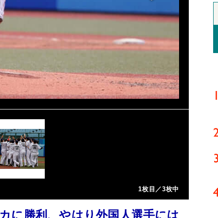
1枚目／3枚中
カに勝利、やはり外国人選手には