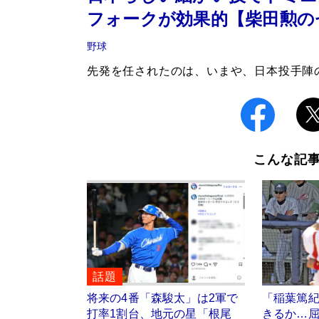
フォークが効果的【柴田勲の
野球
先発を任されたのは、いまや、日本投手陣
こんな記
話題
将来の4番「森駿太」は2軍で
「稲葉篤
打率1割台、地元の星「根尾
きるか…屈