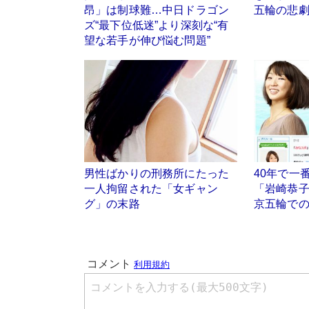
昂」は制球難…中日ドラゴン
五輪の悲劇
ズ“最下位低迷”より深刻な“有
望な若手が伸び悩む問題”
男性ばかりの刑務所にたった
40年で一
一人拘留された「女ギャン
「岩崎恭
グ」の末路
京五輪で