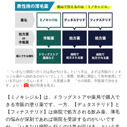
「『いきなり病院へ行くのは気が引ける』という方は、まずは市販のミノキ
シジル薬から始めるのがいいでしょう。実際、効果に満足して長年使用して
いる方はたくさんいます。」 久里建人著 『その病気、市販薬で治せま
す』より（
他の写真を見る
）
【ミノキシジル】は、ドラッグストアや薬局で購入で
きる市販の塗り薬です。一方、【デュタステリド】と
【フィナステリド】は病院で処方される飲み薬。薄毛
の悩みが深刻であれば病院を受診するのがいいです
が、「いきなり病院へ行くのは気が引ける」という方