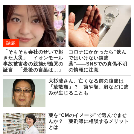
話題
「そもそも会社のせいで起
コロナにかかったら“飲ん
きた人災」 イオンモール
ではいけない鎮痛
事故被害者の親族が慟哭の
薬”――SNSでの真偽不明
証言 「最後の言葉は…」
の情報に注意
大杉漣さん、亡くなる前の腹痛は
「放散痛」？ 歯や顎、肩などに痛
みが生じることも
薬を“CMのイメージ”で選んでませ
んか？ 薬剤師に相談するメリット
とは