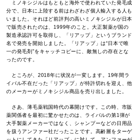
ミノキシジルはもともと海外で使われていた発毛成
分で、日本に上陸する前はわざわざ個人輸入する人も
いました。それほど前評判の高いミノキシジルが日本
で販売されたのは、1999年のこと。大正製薬が国の
製造承認許可を取得し、「リアップ」というブランド
名で発売を開始しました。「リアップ」は“日本で唯
一の発毛剤”をキャッチコピーに、敵無しの存在とな
ったのです。
ところが、2018年に状況が一変します。19年間ラ
イバル不在だった「リアップ」が特許切れを迎え、他
のメーカーがミノキシジル商品を売り出しました。
さあ、薄毛薬戦国時代の幕開けです。この時、市販
薬関係者を最初に驚かせたのは、ライバルの第1弾が
大手製薬メーカーではなく、シャンプーなどの日用品
を扱うアンファー社だったことです。高齢層をターゲ
ットにしてきた「リアップ」に対して、アンファーが