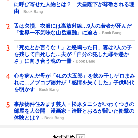
に呼び寄せた人物とは？ 天皇陛下が尊敬される理
由
Book Bang
舌は欠損、衣服には高放射線…9人の若者が死んだ
「世界一不気味な山岳遭難」に迫る
Book Bang
「死ぬとか言うな！」と怒鳴った日、妻は2人の子
を残して自死した…夫が「自分の犯した罪や愚か
さ」に向き合う魂の一冊
Book Bang
心を病んだ母が「4Lの大五郎」を飲み干しゲロまみ
れに…ノブコブ徳井が「感情を失くした」子供時代
を明かす
Book Bang
事故物件住みます芸人・松原タニシがいわくつきの
部屋を大公開 漫画家・清野とおるが聞いた衝撃の
体験とは？
Book Bang
おすすめ