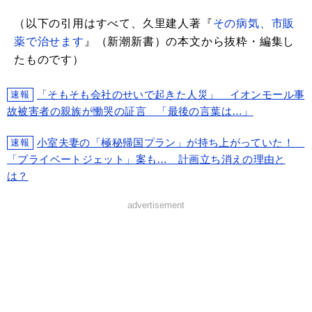
（以下の引用はすべて、久里建人著『
その病気、市販
薬で治せます
』（新潮新書）の本文から抜粋・編集し
たものです）
「そもそも会社のせいで起きた人災」 イオンモール事
速報
故被害者の親族が慟哭の証言 「最後の言葉は…」
小室夫妻の「極秘帰国プラン」が持ち上がっていた！
速報
「プライベートジェット」案も… 計画立ち消えの理由と
は？
advertisement