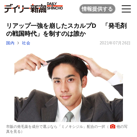
情報提供する
リアップ一強を崩したスカルプD 「発毛剤
の戦国時代」を制すのは誰か
国内
社会
2021年07月26日
市販の発毛薬を成分で選ぶなら「ミノキシジル」配合の一択（
他の写
真を見る
）