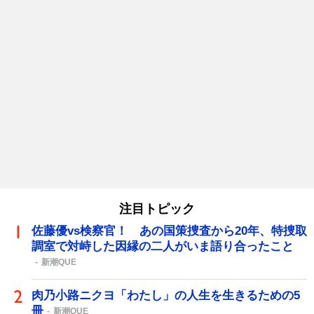
注目トピック
佐藤優vs検察官！ あの国策捜査から20年、特捜取
調室で対峙した因縁の二人がいま語り合ったこと
新潮QUE
肉乃小路ニクヨ「わたし」の人生を生きるための5
冊
新潮QUE