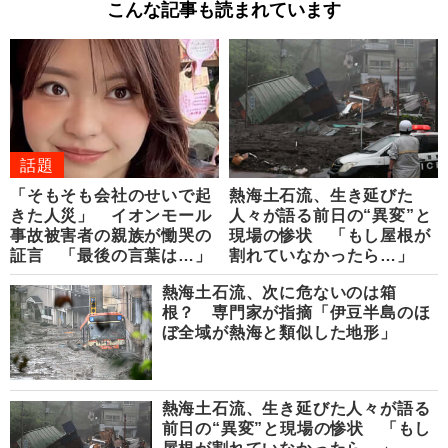
こんな記事も読まれています
話題
「そもそも会社のせいで起
熱海土石流、生き延びた
きた人災」 イオンモール
人々が語る前日の“異変”と
事故被害者の親族が慟哭の
現場の惨状 「もし屋根が
証言 「最後の言葉は…」
割れていなかったら…」
熱海土石流、次に危ないのは箱
根？ 専門家が指摘「伊豆半島のほ
ぼ全域が熱海と類似した地形」
熱海土石流、生き延びた人々が語る
前日の“異変”と現場の惨状 「もし