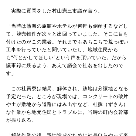
実際に質問をした村山憲三市議が言う。
「当時は熱海の旅館やホテルが何軒も倒産するなどし
て、競売物件が次々と出回っていました。そこに目を
付けたのがこの業者。それまでもあちこちで荒っぽい
工事を行っていたと聞いていたし、地域住民から
も“何とかしてほしい”という声を頂いていた。だから
議事録に残るよう、あえて議会で社名を出したので
す」
この社員寮は結局、解体され、跡地は分譲地となる
予定だった。ところが現場では、コンクリートの破片
や土が敷地から道路にはみ出すなど、杜撰（ずさん）
な作業から地元住民とトラブルに。当時の町内会幹部
が振り返る。
「解体作業の後、宅地造成のために社長自らやって来