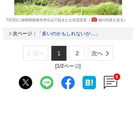
7月3日に静岡県熱海市伊豆山で起きた土石流災害（
他の写真を見る
）
次ページ：
「多いのかもしれないが…」
前へ
1
2
次へ
[1/2ページ]
0