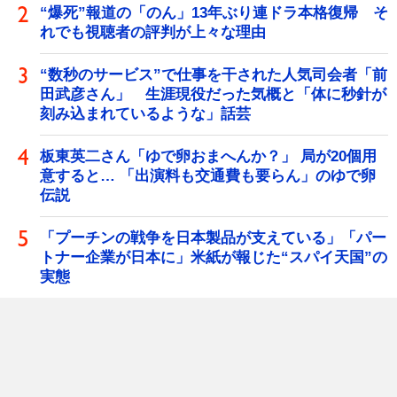
“爆死”報道の「のん」13年ぶり連ドラ本格復帰 そ
れでも視聴者の評判が上々な理由
“数秒のサービス”で仕事を干された人気司会者「前
田武彦さん」 生涯現役だった気概と「体に秒針が
刻み込まれているような」話芸
板東英二さん「ゆで卵おまへんか？」 局が20個用
意すると… 「出演料も交通費も要らん」のゆで卵
伝説
「プーチンの戦争を日本製品が支えている」「パー
トナー企業が日本に」米紙が報じた“スパイ天国”の
実態