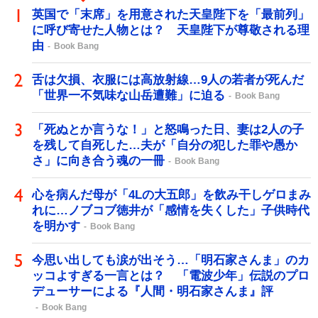
英国で「末席」を用意された天皇陛下を「最前列」
に呼び寄せた人物とは？ 天皇陛下が尊敬される理
由
Book Bang
舌は欠損、衣服には高放射線…9人の若者が死んだ
「世界一不気味な山岳遭難」に迫る
Book Bang
「死ぬとか言うな！」と怒鳴った日、妻は2人の子
を残して自死した…夫が「自分の犯した罪や愚か
さ」に向き合う魂の一冊
Book Bang
心を病んだ母が「4Lの大五郎」を飲み干しゲロまみ
れに…ノブコブ徳井が「感情を失くした」子供時代
を明かす
Book Bang
今思い出しても涙が出そう…「明石家さんま」のカ
ッコよすぎる一言とは？ 「電波少年」伝説のプロ
デューサーによる『人間・明石家さんま』評
Book Bang