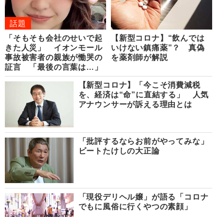
話題
「そもそも会社のせいで起
【新型コロナ】“飲んでは
きた人災」 イオンモール
いけない鎮痛薬”？ 真偽
事故被害者の親族が慟哭の
を薬剤師が解説
証言 「最後の言葉は…」
【新型コロナ】「今こそ消費減税
を、経済は“命”に直結する」 人気
アナウンサーが訴える理由とは
「批評するならお前がやってみな」
ビートたけしの大正論
「現役デリヘル嬢」が語る「コロナ
でもに風俗に行くやつの素顔」