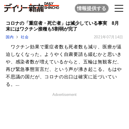
情報提供する
コロナの「重症者・死亡者」は減少している事実 8月
末にはワクチン接種も5割弱が完了
国内
社会
2021年07月14日
ワクチン効果で重症者数も死者数も減り、医療が逼
迫しなくなった。ようやく自粛要請も緩むかと思いき
や、感染者数が増えているからと、五輪は無観客だ、
再び緊急事態宣言だ、という声が沸き起こる。もはや
不思議の国だが、コロナの出口は確実に近づいてい
る。...
Advertisement