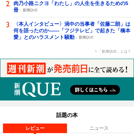
肉乃小路ニクヨ「わたし」の人生を生きるための5
冊
新潮QUE
〈本人インタビュー〉渦中の当事者「佐藤二朗」は
何を語ったのか――「フジテレビ」で起きた「橋本
愛」とのハラスメント騒動
新潮QUE
「新潮QUE」とは？
話題の本
レビュー
ニュース