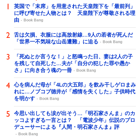
英国で「末席」を用意された天皇陛下を「最前列」
に呼び寄せた人物とは？ 天皇陛下が尊敬される理
由
Book Bang
舌は欠損、衣服には高放射線…9人の若者が死んだ
「世界一不気味な山岳遭難」に迫る
Book Bang
「死ぬとか言うな！」と怒鳴った日、妻は2人の子
を残して自死した…夫が「自分の犯した罪や愚か
さ」に向き合う魂の一冊
Book Bang
心を病んだ母が「4Lの大五郎」を飲み干しゲロまみ
れに…ノブコブ徳井が「感情を失くした」子供時代
を明かす
Book Bang
今思い出しても涙が出そう…「明石家さんま」のカ
ッコよすぎる一言とは？ 「電波少年」伝説のプロ
デューサーによる『人間・明石家さんま』評
Book Bang