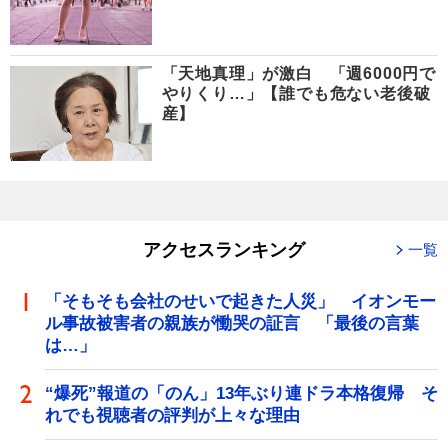
「天地真理」が激白 「週6000円で
やりくり…」【誰でも危ない老後破
産】
アクセスランキング
一覧
「そもそも会社のせいで起きた人災」 イオンモー
ル事故被害者の親族が慟哭の証言 「最後の言葉
は…」
“爆死”報道の「のん」13年ぶり連ドラ本格復帰 そ
れでも視聴者の評判が上々な理由