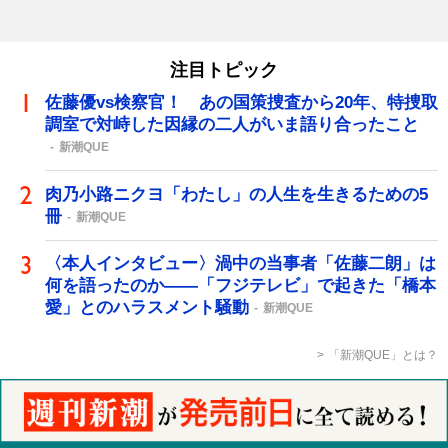
注目トピック
佐藤優vs検察官！ あの国策捜査から20年、特捜取
調室で対峙した因縁の二人がいま語り合ったこと
新潮QUE
肉乃小路ニクヨ「わたし」の人生を生きるための5
冊
新潮QUE
〈本人インタビュー〉渦中の当事者「佐藤二朗」は
何を語ったのか――「フジテレビ」で起きた「橋本
愛」とのハラスメント騒動
新潮QUE
「新潮QUE」とは？