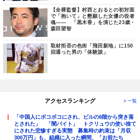
【全裸監督】村西とおるとの初対面
で「抱いて」と懇願した女優の役者
魂―― 「黒木香」を演じた23歳・
森田望智
取材拒否の色街「飛田新地」に150
回通った男の「体験談」
アクセスランキング
一覧
「中国人にボコボコにされ、ビルの6階から突き落
とされた」 「闇バイト」 トクリュウの使い捨て
にされた悲惨すぎる実態 募集時の約束は「月収
300万円」も、組織に入った瞬間、「お前たち