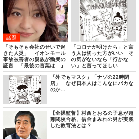
話題
「そもそも会社のせいで起
「コロナが明けたら」と言
きた人災」 イオンモール
う人は切った方がいい そ
事故被害者の親族が慟哭の
の気がないなら「行かな
証言 「最後の言葉は…」
い」と言ってほしい
「外でもマスク」「ナゾの22時閉
店」 なぜ日本人はこんなにバカな
のか…
【全裸監督】村西とおるの子息が超
難関校合格、借金まみれの男が実践
した教育法とは？