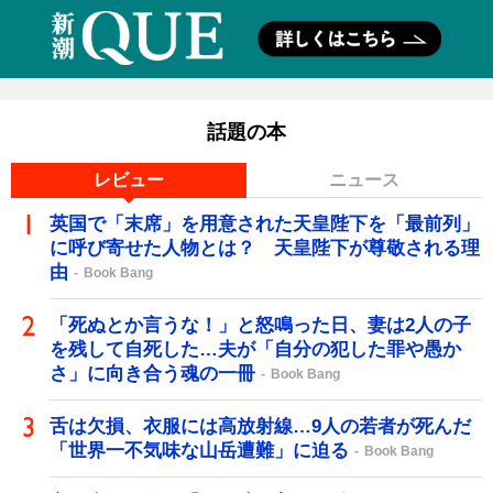
話題の本
レビュー
ニュース
英国で「末席」を用意された天皇陛下を「最前列」
に呼び寄せた人物とは？ 天皇陛下が尊敬される理
由
Book Bang
「死ぬとか言うな！」と怒鳴った日、妻は2人の子
を残して自死した…夫が「自分の犯した罪や愚か
さ」に向き合う魂の一冊
Book Bang
舌は欠損、衣服には高放射線…9人の若者が死んだ
「世界一不気味な山岳遭難」に迫る
Book Bang