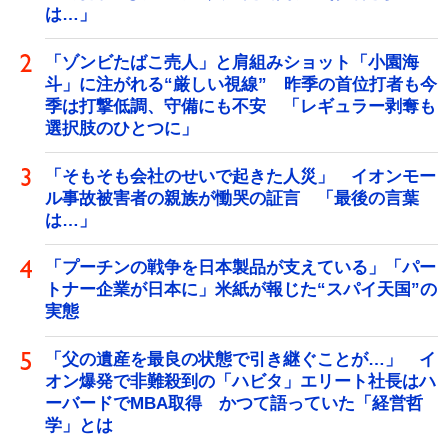
は…」
「ゾンビたばこ売人」と肩組みショット「小園海
斗」に注がれる“厳しい視線” 昨季の首位打者も今
季は打撃低調、守備にも不安 「レギュラー剥奪も
選択肢のひとつに」
「そもそも会社のせいで起きた人災」 イオンモー
ル事故被害者の親族が慟哭の証言 「最後の言葉
は…」
「プーチンの戦争を日本製品が支えている」「パー
トナー企業が日本に」米紙が報じた“スパイ天国”の
実態
「父の遺産を最良の状態で引き継ぐことが…」 イ
オン爆発で非難殺到の「ハビタ」エリート社長はハ
ーバードでMBA取得 かつて語っていた「経営哲
学」とは