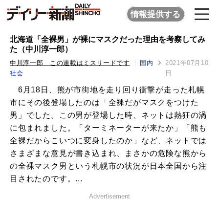
情報提供する
北海道「全裸男」が裸にマスクだった理由を考察してみ
た（中川淳一郎）
中川淳一郎 この連載はミスリードです
国内
2021年07月10
社会
日
6月18日、熊が市街地を走り回り衝撃が走った札幌
市にその後登場したのは「全裸だがマスクをつけた
男」でした。この男が登場した時、ネットは熱狂の渦
に包まれました。「ターミネーターが来たか」「熊も
全裸だからこいつに変身したのか」など、ネットでは
さまざまな意見が書き込まれ、まさかの危険な熊から
の全裸マスク男という札幌市の状況が日本全国から注
目されたのです。...
Advertisement