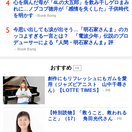
心を病んだ母が「4Lの大五郎」を飲み干しゲロまみ
れに…ノブコブ徳井が「感情を失くした」子供時代
を明かす
Book Bang
今思い出しても涙が出そう…「明石家さんま」のカ
ッコよすぎる一言とは？ 「電波少年」伝説のプロ
デューサーによる『人間・明石家さんま』評
Book Bang
おすすめ
創作にもリフレッシュにもガムを愛
用（ジャズピアニスト 山中千尋さ
ん）【LOTTE TIMES】
PR
【特別読物】「救うこと、救われる
こと」（17） 角田光代さん
PR