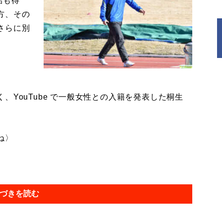
侶も得
方、その
さらに別
。
YouTube で一般女性との入籍を発表した桐生
ね〉
づきを読む