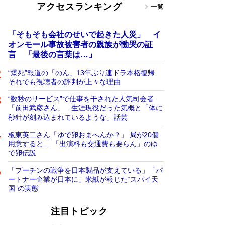
アクセスランキング
一覧
「そもそも会社のせいで起きた人災」 イ
オンモール事故被害者の親族が慟哭の証
言 「最後の言葉は…」
“爆死”報道の「のん」13年ぶり連ドラ本格復帰
それでも視聴者の評判が上々な理由
“数秒のサービス”で仕事を干された人気司会者
「前田武彦さん」 生涯現役だった気概と「体に
秒針が刻み込まれているような」話芸
板東英二さん「ゆで卵おまへんか？」 局が20個
用意すると… 「出演料も交通費も要らん」のゆ
で卵伝説
「プーチンの戦争を日本製品が支えている」「パ
ートナー企業が日本に」米紙が報じた“スパイ天
国”の実態
注目トピック