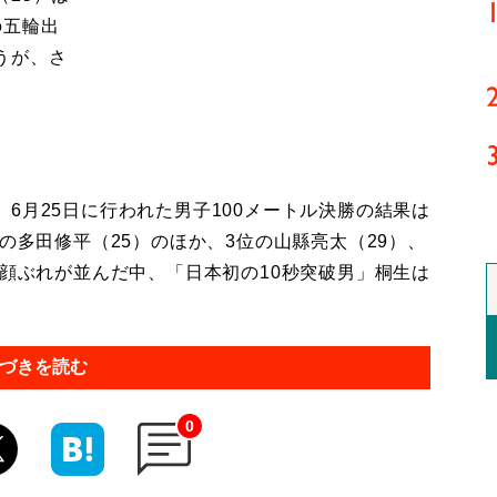
の五輪出
うが、さ
月25日に行われた男子100メートル決勝の結果は
の多田修平（25）のほか、3位の山縣亮太（29）、
の顔ぶれが並んだ中、「日本初の10秒突破男」桐生は
づきを読む
0