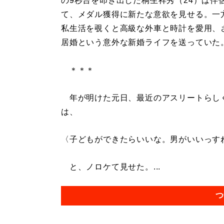
の9秒台を叩き出した桐生祥秀（24）は伴
て、メダル獲得に新たな意欲を見せる。一
私生活を覗くと高級な外車と時計を愛用、
居婚という意外な新婚ライフを送っていた
＊＊＊
年が明けた元日、最近のアスリートらしく、
は、
〈子どもができたらいいな。男がいいっす
と、ノロケて見せた。...
つ