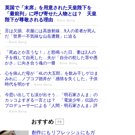
英国で「末席」を用意された天皇陛下を
「最前列」に呼び寄せた人物とは？ 天皇
陛下が尊敬される理由
Book Bang
舌は欠損、衣服には高放射線…9人の若者が死ん
だ「世界一不気味な山岳遭難」に迫る
Book Bang
「死ぬとか言うな！」と怒鳴った日、妻は2人の
子を残して自死した…夫が「自分の犯した罪や愚
かさ」に向き合う魂の一冊
Book Bang
心を病んだ母が「4Lの大五郎」を飲み干しゲロま
みれに…ノブコブ徳井が「感情を失くした」子供
時代を明かす
Book Bang
今思い出しても涙が出そう…「明石家さんま」の
カッコよすぎる一言とは？ 「電波少年」伝説の
プロデューサーによる『人間・明石家さんま』評
Book Bang
「宇宙兄弟」最終46巻がベストセラー1
おすすめ
位 宇宙開発への関心を押し上げた18年の
創作にもリフレッシュにもガ
物語に幕 特装版には「宇宙で描かれたマ