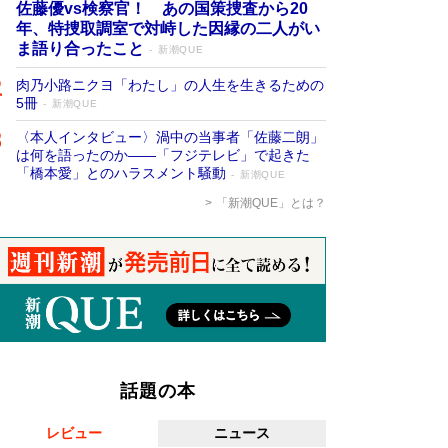
佐藤優vs検察官！ あの国策捜査から20
年、特捜取調室で対峙した因縁の二人がい
ま語り合ったこと
新潮QUE
肉乃小路ニクヨ「わたし」の人生を生きるための
5冊
新潮QUE
〈本人インタビュー〉渦中の当事者「佐藤二朗」
は何を語ったのか――「フジテレビ」で起きた
「橋本愛」とのハラスメント騒動
新潮QUE
「新潮QUE」とは？
話題の本
レビュー
ニュース