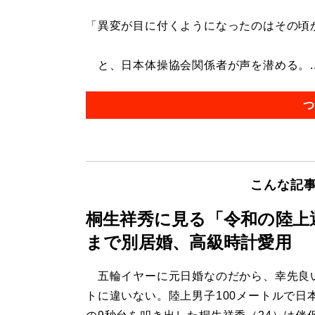
「異変が目に付くようになったのはその頃
と、日本体操協会関係者が声を潜める。..
つ
こんな記
桐生祥秀に見る「令和の陸上
まで別居婚、高級時計愛用
五輪イヤーに元日婚なのだから、幸先良
トに違いない。陸上男子100メートルで日