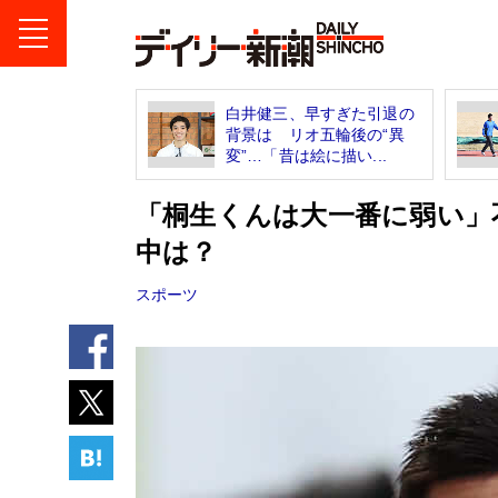
白井健三、早すぎた引退の
背景は リオ五輪後の“異
変”…「昔は絵に描い...
「桐生くんは大一番に弱い」
中は？
スポーツ