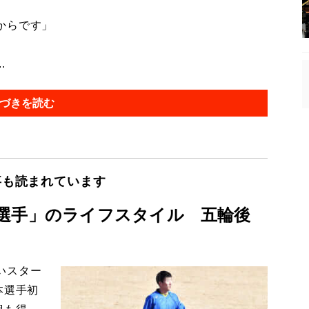
からです」
.
づきを読む
事も読まれています
選手」のライフスタイル 五輪後
いスター
本選手初