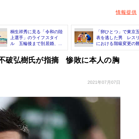
情報提供
桐生祥秀に見る「令和の陸
「卵ひとつ」で東京
上選手」のライフスタイ
表を逃した男 レス
ル 五輪後まで別居婚、...
における階級変更の難.
不破弘樹氏が指摘 惨敗に本人の胸
2021年07月07日