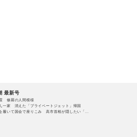
潮 最新号
震 修羅の人間模様
ん一家 消えた「プライベートジェット」帰国
を履いて国会で座りこみ 高市首相が隠したい「...