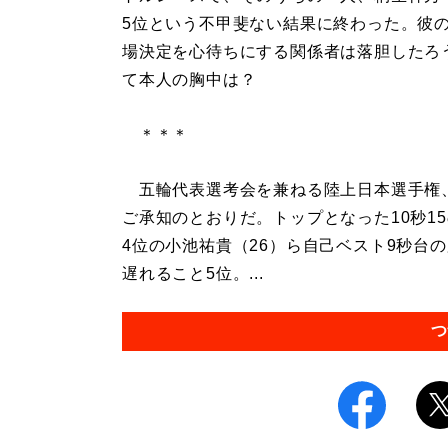
5位という不甲斐ない結果に終わった。彼
場決定を心待ちにする関係者は落胆したろ
て本人の胸中は？
＊＊＊
五輪代表選考会を兼ねる陸上日本選手権、6
ご承知のとおりだ。トップとなった10秒15
4位の小池祐貴（26）ら自己ベスト9秒台
遅れること5位。...
つ