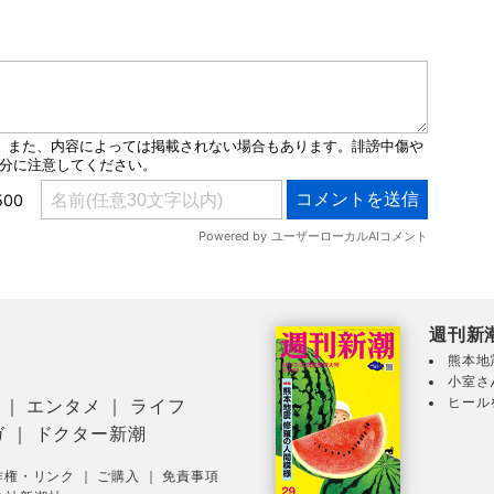
週刊新
熊本地
小室さ
ヒール
｜
エンタメ
｜
ライフ
ガ
｜
ドクター新潮
作権・リンク
｜
ご購入
｜
免責事項