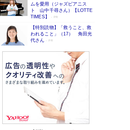
ムを愛用（ジャズピアニス
ンガ」も収録
Book Bang
ト 山中千尋さん）【LOTTE
美輪明宏 晩年の回答を集めた『ほほえんで生き
TIMES】
PR
るための人生相談』がランクイン［エンターテイ
メントベストセラー］
Book Bang
【特別読物】「救うこと、救
われること」（17） 角田光
「『火垂るの墓』は、大嘘である」原作者が抱き
代さん
続けた“自責の念”とは…「自己憐憫は描きたくな
PR
い」監督が徹底的にこだわったこと（後編） #
戦争の記憶
Book Bang
「叱って伸びるやつは、褒めたらもっと伸びる」
俳優・高嶋政伸が家族に教わった“人を育てるコ
ツ”…芸への考え方を明かす
Book Bang
東野圭吾、伊坂幸太郎の人気シリーズ最新作どち
らも文庫化 映画化された直木賞受賞作もランク
イン［文庫ベストセラー］
Book Bang