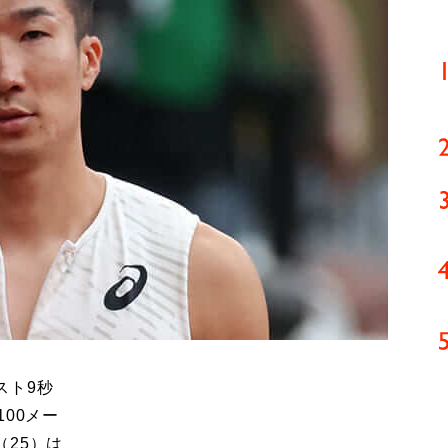
スト9秒
00メー
25）は