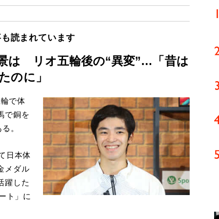
事も読まれています
景は リオ五輪後の“異変”…「昔は
たのに」
五輪で体
馬で銅を
ある。
て日本体
金メダル
活躍した
リート」に