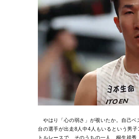
やはり「心の弱さ」が覗いたか。自己ベ
台の選手が出走8人中4人もいるという男子1
トルレースで、そのうちの一人、桐生祥秀（