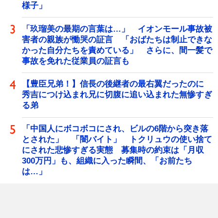
様子」
「玖瑠美の最期の言葉は…」 イオンモール事故被
害者の親族が慟哭の証言 「おばたちは制止できな
かった自分たちを責めている」 さらに、間一髪で
事故を免れた従業員の証言も
【豊臣兄弟！】信長の後継者の最右翼だったのに
秀吉につけ込まれ兄に切腹に追い込まれた無惨すぎ
る弟
「中国人にボコボコにされ、ビルの6階から突き落
とされた」 「闇バイト」 トクリュウの使い捨て
にされた悲惨すぎる実態 募集時の約束は「月収
300万円」も、組織に入った瞬間、「お前たち
は…」