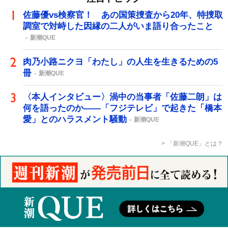
佐藤優vs検察官！ あの国策捜査から20年、特捜取
調室で対峙した因縁の二人がいま語り合ったこと
新潮QUE
肉乃小路ニクヨ「わたし」の人生を生きるための5
冊
新潮QUE
〈本人インタビュー〉渦中の当事者「佐藤二朗」は
何を語ったのか――「フジテレビ」で起きた「橋本
愛」とのハラスメント騒動
新潮QUE
「新潮QUE」とは？