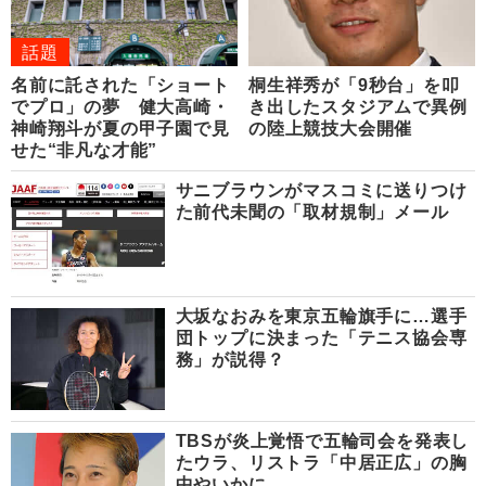
話題
名前に託された「ショート
桐生祥秀が「9秒台」を叩
でプロ」の夢 健大高崎・
き出したスタジアムで異例
神崎翔斗が夏の甲子園で見
の陸上競技大会開催
せた“非凡な才能”
サニブラウンがマスコミに送りつけ
た前代未聞の「取材規制」メール
大坂なおみを東京五輪旗手に…選手
団トップに決まった「テニス協会専
務」が説得？
TBSが炎上覚悟で五輪司会を発表し
たウラ、リストラ「中居正広」の胸
中やいかに