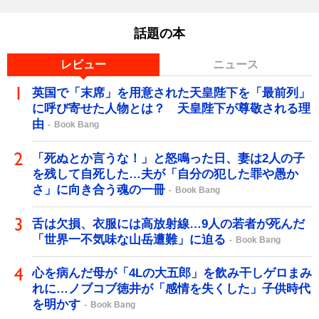
話題の本
レビュー
ニュース
英国で「末席」を用意された天皇陛下を「最前列」
に呼び寄せた人物とは？ 天皇陛下が尊敬される理
由
Book Bang
「死ぬとか言うな！」と怒鳴った日、妻は2人の子
を残して自死した…夫が「自分の犯した罪や愚か
さ」に向き合う魂の一冊
Book Bang
舌は欠損、衣服には高放射線…9人の若者が死んだ
「世界一不気味な山岳遭難」に迫る
Book Bang
心を病んだ母が「4Lの大五郎」を飲み干しゲロまみ
れに…ノブコブ徳井が「感情を失くした」子供時代
を明かす
Book Bang