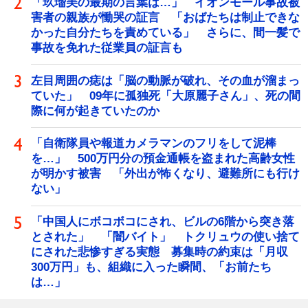
「玖瑠美の最期の言葉は…」 イオンモール事故被
害者の親族が慟哭の証言 「おばたちは制止できな
かった自分たちを責めている」 さらに、間一髪で
事故を免れた従業員の証言も
左目周囲の痣は「脳の動脈が破れ、その血が溜まっ
ていた」 09年に孤独死「大原麗子さん」、死の間
際に何が起きていたのか
「自衛隊員や報道カメラマンのフリをして泥棒
を…」 500万円分の預金通帳を盗まれた高齢女性
が明かす被害 「外出が怖くなり、避難所にも行け
ない」
「中国人にボコボコにされ、ビルの6階から突き落
とされた」 「闇バイト」 トクリュウの使い捨て
にされた悲惨すぎる実態 募集時の約束は「月収
300万円」も、組織に入った瞬間、「お前たち
は…」