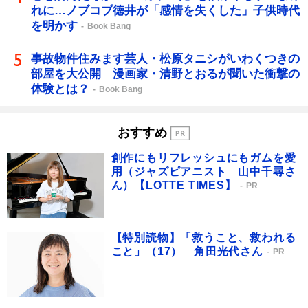
れに…ノブコブ徳井が「感情を失くした」子供時代
を明かす
Book Bang
事故物件住みます芸人・松原タニシがいわくつきの
部屋を大公開 漫画家・清野とおるが聞いた衝撃の
体験とは？
Book Bang
おすすめ
創作にもリフレッシュにもガムを愛
用（ジャズピアニスト 山中千尋さ
ん）【LOTTE TIMES】
PR
【特別読物】「救うこと、救われる
こと」（17） 角田光代さん
PR