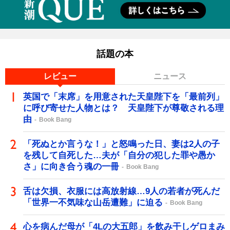
話題の本
レビュー
ニュース
英国で「末席」を用意された天皇陛下を「最前列」
に呼び寄せた人物とは？ 天皇陛下が尊敬される理
由
Book Bang
「死ぬとか言うな！」と怒鳴った日、妻は2人の子
を残して自死した…夫が「自分の犯した罪や愚か
さ」に向き合う魂の一冊
Book Bang
舌は欠損、衣服には高放射線…9人の若者が死んだ
「世界一不気味な山岳遭難」に迫る
Book Bang
心を病んだ母が「4Lの大五郎」を飲み干しゲロまみ