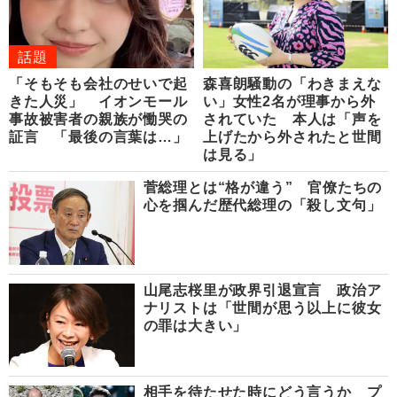
話題
「そもそも会社のせいで起
森喜朗騒動の「わきまえな
きた人災」 イオンモール
い」女性2名が理事から外
事故被害者の親族が慟哭の
されていた 本人は「声を
証言 「最後の言葉は…」
上げたから外されたと世間
は見る」
菅総理とは“格が違う” 官僚たちの
心を掴んだ歴代総理の「殺し文句」
山尾志桜里が政界引退宣言 政治ア
ナリストは「世間が思う以上に彼女
の罪は大きい」
相手を待たせた時にどう言うか プ