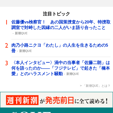
注目トピック
佐藤優vs検察官！ あの国策捜査から20年、特捜取
調室で対峙した因縁の二人がいま語り合ったこと
新潮QUE
肉乃小路ニクヨ「わたし」の人生を生きるための5
冊
新潮QUE
〈本人インタビュー〉渦中の当事者「佐藤二朗」は
何を語ったのか――「フジテレビ」で起きた「橋本
愛」とのハラスメント騒動
新潮QUE
「新潮QUE」とは？