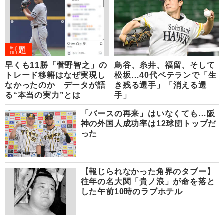
話題
早くも11勝「菅野智之」の
鳥谷、糸井、福留、そして
トレード移籍はなぜ実現し
松坂…40代ベテランで「生
なかったのか データが語
き残る選手」「消える選
る“本当の実力”とは
手」
「バースの再来」はいなくても…阪
神の外国人成功率は12球団トップだ
った
【報じられなかった角界のタブー】
往年の名大関「貴ノ浪」が命を落と
した午前10時のラブホテル