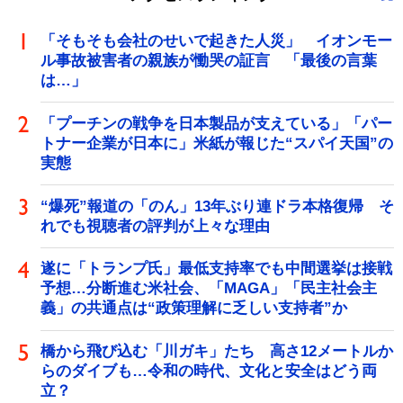
「そもそも会社のせいで起きた人災」 イオンモー
ル事故被害者の親族が慟哭の証言 「最後の言葉
は…」
「プーチンの戦争を日本製品が支えている」「パー
トナー企業が日本に」米紙が報じた“スパイ天国”の
実態
“爆死”報道の「のん」13年ぶり連ドラ本格復帰 そ
れでも視聴者の評判が上々な理由
遂に「トランプ氏」最低支持率でも中間選挙は接戦
予想…分断進む米社会、「MAGA」「民主社会主
義」の共通点は“政策理解に乏しい支持者”か
橋から飛び込む「川ガキ」たち 高さ12メートルか
らのダイブも…令和の時代、文化と安全はどう両
立？