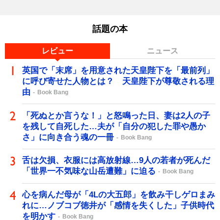
話題の本
レビュー
ニュース
英国で「末席」を用意された天皇陛下を「最前列」
に呼び寄せた人物とは？ 天皇陛下が尊敬される理
由
Book Bang
「死ぬとか言うな！」と怒鳴った日、妻は2人の子
を残して自死した…夫が「自分の犯した罪や愚か
さ」に向き合う魂の一冊
Book Bang
舌は欠損、衣服には高放射線…9人の若者が死んだ
「世界一不気味な山岳遭難」に迫る
Book Bang
心を病んだ母が「4Lの大五郎」を飲み干しゲロまみ
れに…ノブコブ徳井が「感情を失くした」子供時代
を明かす
Book Bang