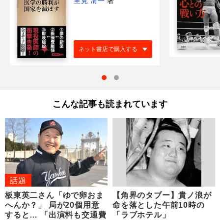
里見 清一
著
ネット書店で購入する
こんな記事も読まれています
話題
板東英二さん「ゆで卵おま
【角界のタブー】貴ノ浪が
へんか？」 局が20個用意
命を落とした午前10時の
すると… 「出演料も交通費
「ラブホテル」