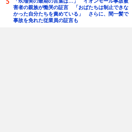
「玖瑠美の最期の言葉は…」 イオンモール事故被
害者の親族が慟哭の証言 「おばたちは制止できな
かった自分たちを責めている」 さらに、間一髪で
事故を免れた従業員の証言も