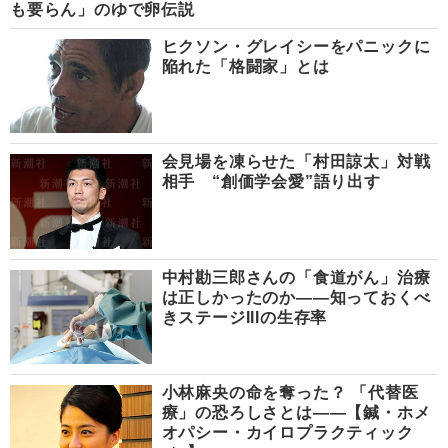
も要らん」のゆで卵伝説
ヒクソン・グレイシーをパニックに
陥れた「格闘家」とは
会見場を凍らせた「村田諒太」対戦
相手 “創価学会愛”語り出す
中村勘三郎さんの「食道がん」治療
は正しかったのか――知っておくべ
きステージIIIの生存率
小林麻央の命を奪った？ 「代替医
療」の恐ろしさとは――【鍼・ホメ
オパシー・カイロプラクティック