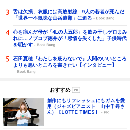
舌は欠損、衣服には高放射線…9人の若者が死んだ
「世界一不気味な山岳遭難」に迫る
Book Bang
心を病んだ母が「4Lの大五郎」を飲み干しゲロまみ
れに…ノブコブ徳井が「感情を失くした」子供時代
を明かす
Book Bang
石田夏穂『わたしを庇わないで』人間のいいところ
よりも悪いところを書きたい【インタビュー】
Book Bang
おすすめ
創作にもリフレッシュにもガムを愛
用（ジャズピアニスト 山中千尋さ
ん）【LOTTE TIMES】
PR