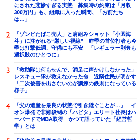
にされた悲惨すぎる実態 募集時の約束は「月収
300万円」も、組織に入った瞬間、「お前たち
は…」
「ゾンビたばこ売人」と肩組みショット「小園海
斗」に注がれる“厳しい視線” 昨季の首位打者も今
季は打撃低調、守備にも不安 「レギュラー剥奪も
選択肢のひとつに」
「救助隊は何もせんで、満足に声かけしなかった」
レスキュー隊が救えなかった命 近隣住民が明かす
「二次被害を出さないのが訓練の鉄則になっている
様子」
「父の遺産を最良の状態で引き継ぐことが…」 イ
オン爆発で非難殺到の「ハビタ」エリート社長はハ
ーバードでMBA取得 かつて語っていた「経営哲
学」とは