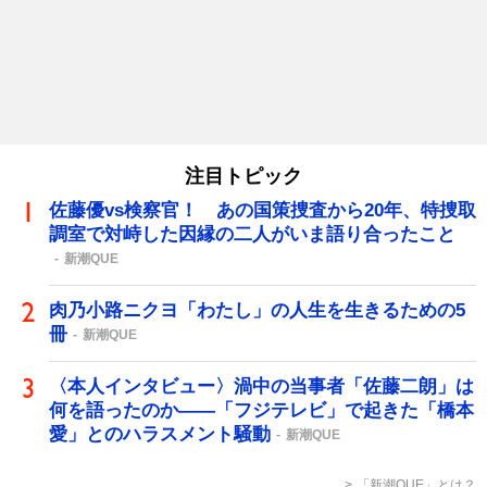
注目トピック
佐藤優vs検察官！ あの国策捜査から20年、特捜取
調室で対峙した因縁の二人がいま語り合ったこと
新潮QUE
肉乃小路ニクヨ「わたし」の人生を生きるための5
冊
新潮QUE
〈本人インタビュー〉渦中の当事者「佐藤二朗」は
何を語ったのか――「フジテレビ」で起きた「橋本
愛」とのハラスメント騒動
新潮QUE
「新潮QUE」とは？