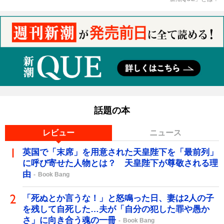
話題の本
レビュー
ニュース
英国で「末席」を用意された天皇陛下を「最前列」
に呼び寄せた人物とは？ 天皇陛下が尊敬される理
由
Book Bang
「死ぬとか言うな！」と怒鳴った日、妻は2人の子
を残して自死した…夫が「自分の犯した罪や愚か
さ」に向き合う魂の一冊
Book Bang