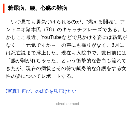
糖尿病、腰、心臓の難病
いつ見ても勇気づけられるのが、“燃える闘魂”。ア
ントニオ猪木氏（78）のキャッチフレーズである。し
かしここ最近、YouTubeなどで見かける姿には覇気が
なく、「元気ですか～」の声にも張りがなく、3月に
は死亡説まで浮上した。現在も入院中で、数日前には
「腸が剥がれちゃった」という衝撃的な告白も流れて
きたが、現在の病状とその傍で献身的な介護をする女
性の姿についてレポートする。
【写真】再びこの雄姿を見届けたい
advertisement