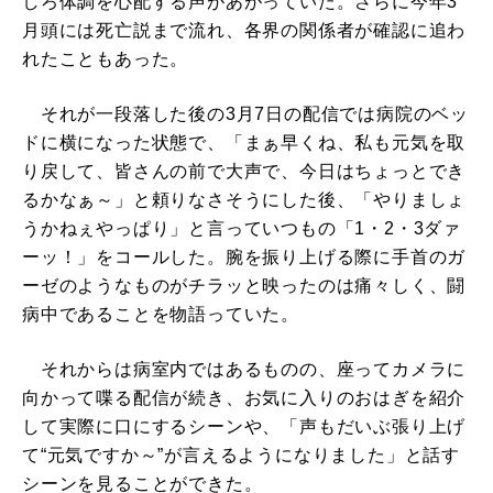
しろ体調を心配する声があがっていた。さらに今年3
月頭には死亡説まで流れ、各界の関係者が確認に追わ
れたこともあった。
それが一段落した後の3月7日の配信では病院のベッ
ドに横になった状態で、「まぁ早くね、私も元気を取
り戻して、皆さんの前で大声で、今日はちょっとでき
るかなぁ～」と頼りなさそうにした後、「やりましょ
うかねぇやっぱり」と言っていつもの「1・2・3ダァ
ーッ！」をコールした。腕を振り上げる際に手首のガ
ーゼのようなものがチラッと映ったのは痛々しく、闘
病中であることを物語っていた。
それからは病室内ではあるものの、座ってカメラに
向かって喋る配信が続き、お気に入りのおはぎを紹介
して実際に口にするシーンや、「声もだいぶ張り上げ
て“元気ですか～”が言えるようになりました」と話す
シーンを見ることができた。