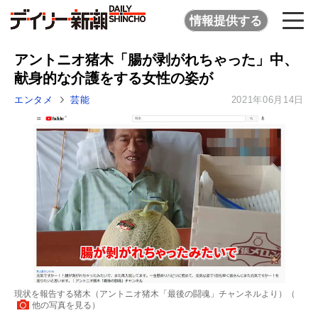
情報提供する
アントニオ猪木「腸が剥がれちゃった」中、
献身的な介護をする女性の姿が
エンタメ
芸能
2021年06月14日
現状を報告する猪木（アントニオ猪木「最後の闘魂」チャンネルより）（
他の写真を見る
）