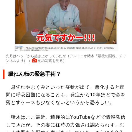
先月はベッドから起き上がっていたが（アントニオ猪木「最後の闘魂」チャ
ンネルより）（
他の写真を見る
）
腸ねん転の緊急手術？
息切れやむくみといった症状が出て、悪化すると夜
間に呼吸困難になることも。発症から10年ほどで命を
落とすケースも少なくないというから恐ろしい。
猪木はここ最近、積極的にYouTubeなどで情報発信
してきたが、その姿に往時の力強さは認められず、む