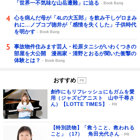
「世界一不気味な山岳遭難」に迫る
Book Bang
心を病んだ母が「4Lの大五郎」を飲み干しゲロまみ
れに…ノブコブ徳井が「感情を失くした」子供時代
を明かす
Book Bang
事故物件住みます芸人・松原タニシがいわくつきの
部屋を大公開 漫画家・清野とおるが聞いた衝撃の
体験とは？
Book Bang
おすすめ
創作にもリフレッシュにもガムを愛
用（ジャズピアニスト 山中千尋さ
ん）【LOTTE TIMES】
PR
【特別読物】「救うこと、救われる
こと」（17） 角田光代さん
PR