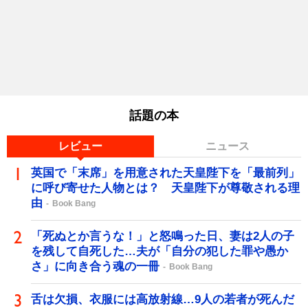
話題の本
レビュー
ニュース
英国で「末席」を用意された天皇陛下を「最前列」
に呼び寄せた人物とは？ 天皇陛下が尊敬される理
由
Book Bang
「死ぬとか言うな！」と怒鳴った日、妻は2人の子
を残して自死した…夫が「自分の犯した罪や愚か
さ」に向き合う魂の一冊
Book Bang
舌は欠損、衣服には高放射線…9人の若者が死んだ