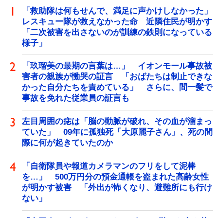
「救助隊は何もせんで、満足に声かけしなかった」
レスキュー隊が救えなかった命 近隣住民が明かす
「二次被害を出さないのが訓練の鉄則になっている
様子」
「玖瑠美の最期の言葉は…」 イオンモール事故被
害者の親族が慟哭の証言 「おばたちは制止できな
かった自分たちを責めている」 さらに、間一髪で
事故を免れた従業員の証言も
左目周囲の痣は「脳の動脈が破れ、その血が溜まっ
ていた」 09年に孤独死「大原麗子さん」、死の間
際に何が起きていたのか
「自衛隊員や報道カメラマンのフリをして泥棒
を…」 500万円分の預金通帳を盗まれた高齢女性
が明かす被害 「外出が怖くなり、避難所にも行け
ない」