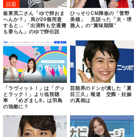
話題
板東英二さん「ゆで卵おま
ひっそりCM降板の「菅野
へんか？」 局が20個用意
美穂」 見誤った「夫・堺
すると… 「出演料も交通費
雅人」の“賞味期限”
も要らん」のゆで卵伝説
「ラヴィット！」は「グッ
芸能界のドンが潰した「夏
とラック！」より低視聴
目三久」報道 交際・妊娠
率 「めざまし8」は羽鳥
の真相は
の強敵に？