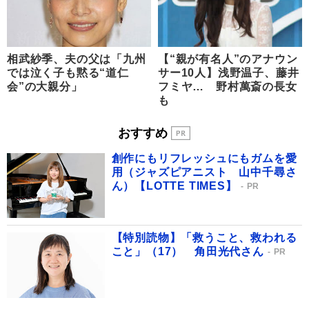
相武紗季、夫の父は「九州
【“親が有名人”のアナウン
では泣く子も黙る“道仁
サー10人】浅野温子、藤井
会”の大親分」
フミヤ… 野村萬斎の長女
も
おすすめ
創作にもリフレッシュにもガムを愛
用（ジャズピアニスト 山中千尋さ
ん）【LOTTE TIMES】
PR
【特別読物】「救うこと、救われる
こと」（17） 角田光代さん
PR