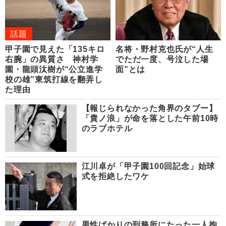
話題
甲子園で見えた「135キロ
名将・野村克也氏が“人生
右腕」の異質さ 神村学
でただ一度、号泣した場
園・龍頭汰樹が“公立進学
面”とは
校の雄”東筑打線を翻弄し
た理由
【報じられなかった角界のタブー】
「貴ノ浪」が命を落とした午前10時
のラブホテル
江川卓が「甲子園100回記念」始球
式を拒絶したワケ
男性ばかりの刑務所にたった一人拘