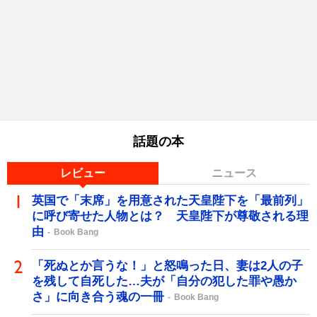
話題の本
レビュー
ニュース
英国で「末席」を用意された天皇陛下を「最前列」
に呼び寄せた人物とは？ 天皇陛下が尊敬される理
由
Book Bang
「死ぬとか言うな！」と怒鳴った日、妻は2人の子
を残して自死した…夫が「自分の犯した罪や愚か
さ」に向き合う魂の一冊
Book Bang