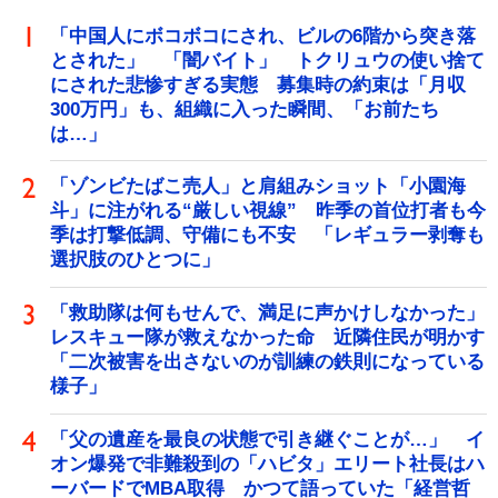
「中国人にボコボコにされ、ビルの6階から突き落
とされた」 「闇バイト」 トクリュウの使い捨て
にされた悲惨すぎる実態 募集時の約束は「月収
300万円」も、組織に入った瞬間、「お前たち
は…」
「ゾンビたばこ売人」と肩組みショット「小園海
斗」に注がれる“厳しい視線” 昨季の首位打者も今
季は打撃低調、守備にも不安 「レギュラー剥奪も
選択肢のひとつに」
「救助隊は何もせんで、満足に声かけしなかった」
レスキュー隊が救えなかった命 近隣住民が明かす
「二次被害を出さないのが訓練の鉄則になっている
様子」
「父の遺産を最良の状態で引き継ぐことが…」 イ
オン爆発で非難殺到の「ハビタ」エリート社長はハ
ーバードでMBA取得 かつて語っていた「経営哲