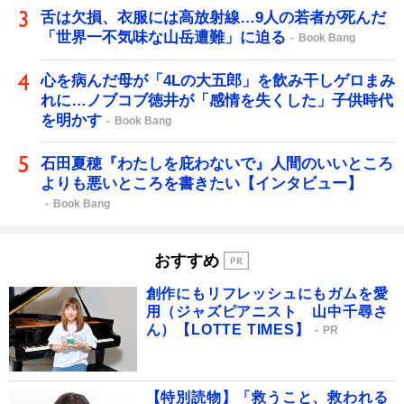
舌は欠損、衣服には高放射線…9人の若者が死んだ
「世界一不気味な山岳遭難」に迫る
Book Bang
心を病んだ母が「4Lの大五郎」を飲み干しゲロまみ
れに…ノブコブ徳井が「感情を失くした」子供時代
を明かす
Book Bang
石田夏穂『わたしを庇わないで』人間のいいところ
よりも悪いところを書きたい【インタビュー】
Book Bang
おすすめ
創作にもリフレッシュにもガムを愛
用（ジャズピアニスト 山中千尋さ
ん）【LOTTE TIMES】
PR
【特別読物】「救うこと、救われる