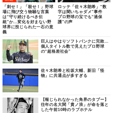
「刺せ！」「殺せ！」野球
ロッテ「佐々木朗希」“数
場に飛び交う物騒な言葉
字は聞いちゃダメ”事件
は“守り続けるべき伝
プロ野球の宝でも“過保
統”か…変化を好まない野
護”の声
球界に投じられた一石の意
義
巨人はやはりソフトバンクに完敗…
個人タイトル数で見えたプロ野球
の“超格差社会”
佐々木朗希と松坂大輔、新旧「怪
物」に共通点が多すぎる
【報じられなかった角界のタブー】
往年の名大関「貴ノ浪」が命を落と
した午前10時のラブホテル