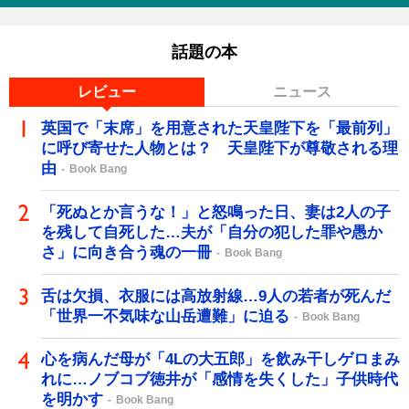
話題の本
レビュー
ニュース
英国で「末席」を用意された天皇陛下を「最前列」
に呼び寄せた人物とは？ 天皇陛下が尊敬される理
由
Book Bang
「死ぬとか言うな！」と怒鳴った日、妻は2人の子
を残して自死した…夫が「自分の犯した罪や愚か
さ」に向き合う魂の一冊
Book Bang
舌は欠損、衣服には高放射線…9人の若者が死んだ
「世界一不気味な山岳遭難」に迫る
Book Bang
心を病んだ母が「4Lの大五郎」を飲み干しゲロまみ
れに…ノブコブ徳井が「感情を失くした」子供時代
を明かす
Book Bang