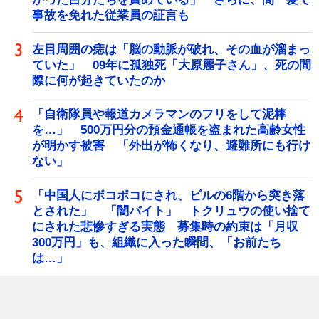
事故を免れた従業員の証言も
左目周囲の痣は「脳の動脈が破れ、その血が溜まっ
ていた」 09年に孤独死「大原麗子さん」、死の間
際に何が起きていたのか
「自衛隊員や報道カメラマンのフリをして泥棒
を…」 500万円分の預金通帳を盗まれた高齢女性
が明かす被害 「外出が怖くなり、避難所にも行け
ない」
「中国人にボコボコにされ、ビルの6階から突き落
とされた」 「闇バイト」 トクリュウの使い捨て
にされた悲惨すぎる実態 募集時の約束は「月収
300万円」も、組織に入った瞬間、「お前たち
は…」