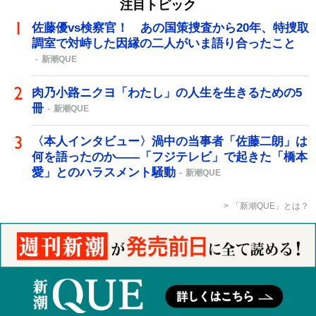
注目トピック
佐藤優vs検察官！ あの国策捜査から20年、特捜取
調室で対峙した因縁の二人がいま語り合ったこと
新潮QUE
肉乃小路ニクヨ「わたし」の人生を生きるための5
冊
新潮QUE
〈本人インタビュー〉渦中の当事者「佐藤二朗」は
何を語ったのか――「フジテレビ」で起きた「橋本
愛」とのハラスメント騒動
新潮QUE
「新潮QUE」とは？