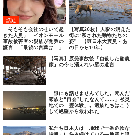
話題
「そもそも会社のせいで起
【写真20枚】人影の消えた
きた人災」 イオンモール
街に“残された動物たちの
事故被害者の親族が慟哭の
姿” 【東日本大震災・あ
証言 「最後の言葉は…」
の日から10年】
【写真】原発事故後「自殺した酪農
家」の今も消えない壁の遺言
「誰にも話せませんでした。死んだ
家族と“再会”したなんて……」被災
地での「霊体験」。遺族たちはこう
して絶望から救われた
私たち日本人は「地球で一番危険な
場所」に住み続けている―地震と噴