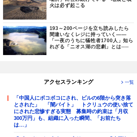
火は必ず起こる
193～200ページを立ち読みしたら
間違いなくレジに持っていく――
「一夜のうちに犠牲者1700人」知ら
れざる「ニオス湖の悲劇」とは──
アクセスランキング
一覧
「中国人にボコボコにされ、ビルの6階から突き落
とされた」 「闇バイト」 トクリュウの使い捨て
にされた悲惨すぎる実態 募集時の約束は「月収
300万円」も、組織に入った瞬間、「お前たち
は…」