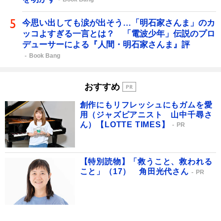
今思い出しても涙が出そう…「明石家さんま」のカ
ッコよすぎる一言とは？ 「電波少年」伝説のプロ
デューサーによる『人間・明石家さんま』評
Book Bang
おすすめ
創作にもリフレッシュにもガムを愛
用（ジャズピアニスト 山中千尋さ
ん）【LOTTE TIMES】
PR
【特別読物】「救うこと、救われる
こと」（17） 角田光代さん
PR