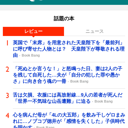
話題の本
レビュー
ニュース
英国で「末席」を用意された天皇陛下を「最前列」
に呼び寄せた人物とは？ 天皇陛下が尊敬される理
由
Book Bang
「死ぬとか言うな！」と怒鳴った日、妻は2人の子
を残して自死した…夫が「自分の犯した罪や愚か
さ」に向き合う魂の一冊
Book Bang
舌は欠損、衣服には高放射線…9人の若者が死んだ
「世界一不気味な山岳遭難」に迫る
Book Bang
心を病んだ母が「4Lの大五郎」を飲み干しゲロまみ
れに…ノブコブ徳井が「感情を失くした」子供時代
を明かす
Book Bang