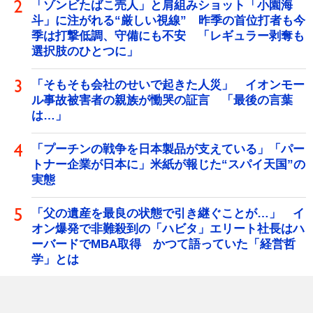
「ゾンビたばこ売人」と肩組みショット「小園海
斗」に注がれる“厳しい視線” 昨季の首位打者も今
季は打撃低調、守備にも不安 「レギュラー剥奪も
選択肢のひとつに」
「そもそも会社のせいで起きた人災」 イオンモー
ル事故被害者の親族が慟哭の証言 「最後の言葉
は…」
「プーチンの戦争を日本製品が支えている」「パー
トナー企業が日本に」米紙が報じた“スパイ天国”の
実態
「父の遺産を最良の状態で引き継ぐことが…」 イ
オン爆発で非難殺到の「ハビタ」エリート社長はハ
ーバードでMBA取得 かつて語っていた「経営哲
学」とは