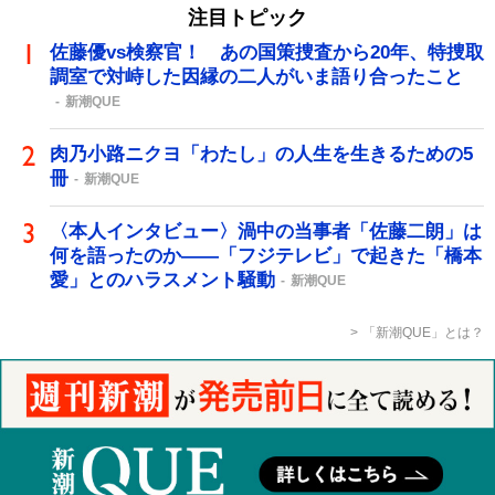
注目トピック
佐藤優vs検察官！ あの国策捜査から20年、特捜取
調室で対峙した因縁の二人がいま語り合ったこと
新潮QUE
肉乃小路ニクヨ「わたし」の人生を生きるための5
冊
新潮QUE
〈本人インタビュー〉渦中の当事者「佐藤二朗」は
何を語ったのか――「フジテレビ」で起きた「橋本
愛」とのハラスメント騒動
新潮QUE
「新潮QUE」とは？