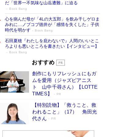
だ「世界一不気味な山岳遭難」に迫る
Book Bang
心を病んだ母が「4Lの大五郎」を飲み干しゲロま
みれに…ノブコブ徳井が「感情を失くした」子供
時代を明かす
Book Bang
石田夏穂『わたしを庇わないで』人間のいいとこ
ろよりも悪いところを書きたい【インタビュー】
Book Bang
73歳でも働くしかない 「老後レス時代」
おすすめ
に交通誘導員の独白が話題
Book Bang
創作にもリフレッシュにもガ
「『火垂るの墓』は、大嘘である」原作者が抱き
ムを愛用（ジャズピアニス
続けた“自責の念”とは…「自己憐憫は描きたくな
ト 山中千尋さん）【LOTTE
い」監督が徹底的にこだわったこと（後編） #
TIMES】
PR
戦争の記憶
Book Bang
【特別読物】「救うこと、救
「なんで？ そんな馬鹿な……」90歳になった作
われること」（17） 角田光
家・阿刀田高さんが、ひとり暮らしの生活を明か
す
代さん
Book Bang
PR
友近氏、絶賛！ 鎌倉を舞台に、孤独を抱えた
人々が新たな一歩を踏み出す連作短篇集『海のほ