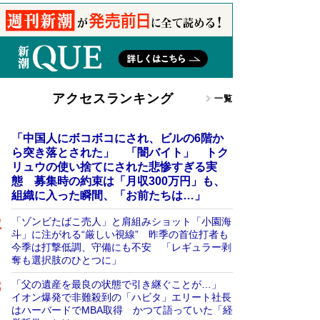
アクセスランキング
一覧
「中国人にボコボコにされ、ビルの6階か
ら突き落とされた」 「闇バイト」 トク
リュウの使い捨てにされた悲惨すぎる実
態 募集時の約束は「月収300万円」も、
組織に入った瞬間、「お前たちは…」
「ゾンビたばこ売人」と肩組みショット「小園海
斗」に注がれる“厳しい視線” 昨季の首位打者も
今季は打撃低調、守備にも不安 「レギュラー剥
奪も選択肢のひとつに」
「父の遺産を最良の状態で引き継ぐことが…」
イオン爆発で非難殺到の「ハビタ」エリート社長
はハーバードでMBA取得 かつて語っていた「経