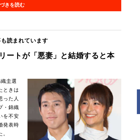
づきを読む
事も読まれています
リートが「悪妻」と結婚すると本
錦織圭選
たときは
思った人
プ・錦織
いを不安
婚発表時
た。