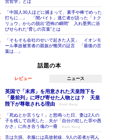
営哲学」とは
「中国人30人ほどに捕まって、素手や棒でめった
打ちに…」 「闇バイト」逃亡者が語った「トク
リュウ」からの脱出“恐怖の瞬間” 入れ墨男に浴
びせられた“脅しの言葉”とは
「そもそも会社のせいで起きた人災」 イオンモ
ール事故被害者の親族が慟哭の証言 「最後の言
葉は…」
話題の本
レビュー
ニュース
英国で「末席」を用意された天皇陛下を
「最前列」に呼び寄せた人物とは？ 天皇
陛下が尊敬される理由
Book Bang
「死ぬとか言うな！」と怒鳴った日、妻は2人の
子を残して自死した…夫が「自分の犯した罪や愚
かさ」に向き合う魂の一冊
Book Bang
舌は欠損、衣服には高放射線…9人の若者が死ん