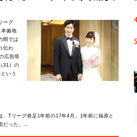
リーグ
に本拠地
の間では
れ伝わ
の広告塔
31）の
いという
Tリーグ発足1年前の17年4月。1年前に福原と
った。...