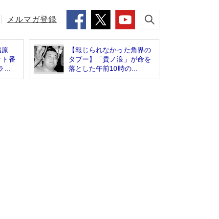
メルマガ登録
福原
【報じられなかった角界の
ット番
タブー】「貴ノ浪」が命を
..
落とした午前10時の...