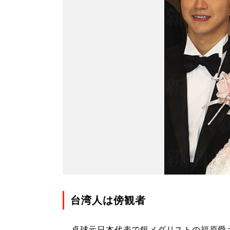
台湾人は傍観者
卓球元日本代表で銀メダリストの福原愛