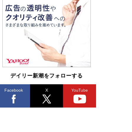
とりのプラネット』試し読み
Book Bang
和田秀樹の70代、80代向け新書がベスト3を独
占 上半期1位にも選出［新書ベストセラー］
Book Bang
デイリー新潮をフォローする
Facebook
X
YouTube