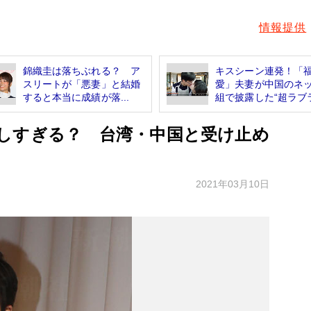
情報提供
錦織圭は落ちぶれる？ ア
キスシーン連発！「
スリートが「悪妻」と結婚
愛」夫妻が中国のネ
すると本当に成績が落...
組で披露した“超ラブラ.
しすぎる？ 台湾・中国と受け止め
2021年03月10日