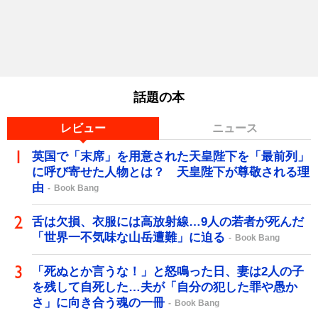
話題の本
レビュー
ニュース
英国で「末席」を用意された天皇陛下を「最前列」
に呼び寄せた人物とは？ 天皇陛下が尊敬される理
由
Book Bang
舌は欠損、衣服には高放射線…9人の若者が死んだ
「世界一不気味な山岳遭難」に迫る
Book Bang
「死ぬとか言うな！」と怒鳴った日、妻は2人の子
を残して自死した…夫が「自分の犯した罪や愚か
さ」に向き合う魂の一冊
Book Bang