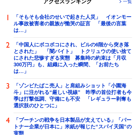
アクセスランキング
一覧
「そもそも会社のせいで起きた人災」 イオンモー
ル事故被害者の親族が慟哭の証言 「最後の言葉
は…」
「中国人にボコボコにされ、ビルの6階から突き落
とされた」 「闇バイト」 トクリュウの使い捨て
にされた悲惨すぎる実態 募集時の約束は「月収
300万円」も、組織に入った瞬間、「お前たち
は…」
「ゾンビたばこ売人」と肩組みショット「小園海
斗」に注がれる“厳しい視線” 昨季の首位打者も今
季は打撃低調、守備にも不安 「レギュラー剥奪も
選択肢のひとつに」
「プーチンの戦争を日本製品が支えている」「パー
トナー企業が日本に」米紙が報じた“スパイ天国”の
実態