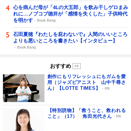
心を病んだ母が「4Lの大五郎」を飲み干しゲロまみ
れに…ノブコブ徳井が「感情を失くした」子供時代
を明かす
Book Bang
石田夏穂『わたしを庇わないで』人間のいいところ
よりも悪いところを書きたい【インタビュー】
Book Bang
おすすめ
創作にもリフレッシュにもガムを愛
用（ジャズピアニスト 山中千尋さ
ん）【LOTTE TIMES】
PR
【特別読物】「救うこと、救われる
こと」（17） 角田光代さん
PR