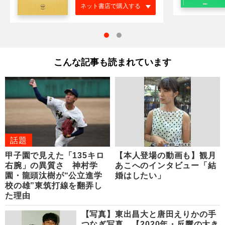
ネット書店で購入する
こんな記事も読まれています
話題
甲子園で見えた「135キロ
【本人登場の動画も】観月
右腕」の異質さ 神村学
あこへのインタビュー「結
園・龍頭汰樹が“公立進学
婚はしたい」
校の雄”東筑打線を翻弄し
た理由
【写真】東出昌大と唐田えりかの手
つなぎ写真 【2020年・反響の大き