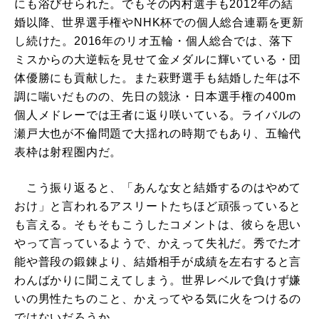
にも浴びせられた。でもその内村選手も2012年の結
婚以降、世界選手権やNHK杯での個人総合連覇を更新
し続けた。2016年のリオ五輪・個人総合では、落下
ミスからの大逆転を見せて金メダルに輝いている・団
体優勝にも貢献した。また萩野選手も結婚した年は不
調に喘いだものの、先日の競泳・日本選手権の400m
個人メドレーでは王者に返り咲いている。ライバルの
瀬戸大也が不倫問題で大揺れの時期でもあり、五輪代
表枠は射程圏内だ。
こう振り返ると、「あんな女と結婚するのはやめて
おけ」と言われるアスリートたちほど頑張っていると
も言える。そもそもこうしたコメントは、彼らを思い
やって言っているようで、かえって失礼だ。秀でた才
能や普段の鍛錬より、結婚相手が成績を左右すると言
わんばかりに聞こえてしまう。世界レベルで負けず嫌
いの男性たちのこと、かえってやる気に火をつけるの
ではないだろうか。