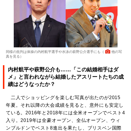
同様の批判は体操の内村航平選手や水泳の萩野公介選手にも（
他の写
真を見る
）
内村航平や萩野公介も……「この結婚相手はダ
メ」と言われながら結婚したアスリートたちの成
績はどうなったか？
二人でショッピングを楽しむ写真が出たのが2015
年夏。それ以降の大会成績を見ると、意外にも安定し
ている。2016年と2018年には全米オープンでベスト4
入り。2019年は全豪オープン、全仏オープン、ウィ
ンブルドンでベスト8進出を果たし、ブリスベン国際