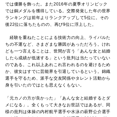
では優勝を飾った。また2016年の夏季オリンピック
では銅メダルを獲得している。交際発覚した年の世界
ランキングは前年よりランクアップして5位に。その
後22位に落ちたものの、再び9位に浮上した。
経験を重ねたことによる技術力の向上、ライバルた
ちの不運など、さまざまな勝因があっただろう。けれ
ども一つ言えることは、世間が言う「あんな女と結婚
したら成績が低迷する」という批判は当たっていない
のである。これ以上あれこれ言われるのを避けるため
か、彼女はすでに芸能界を引退しているという。錦織
選手を守るため、派手な交友関係やタレント活動から
身を引いたのではとも思えなくもない。
「元カノの方が良かった」「あんな女と結婚するとダ
メになる」。全くもって大きなお世話ではあるが、同
様の批判は体操の内村航平選手や水泳の萩野公介選手