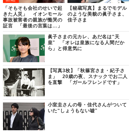
「そもそも会社のせいで起
【秘蔵写真】まるでモデル
きた人災」 イオンモール
のような美貌の眞子さま、
事故被害者の親族が慟哭の
佳子さま
証言 「最後の言葉は…」
眞子さまの元カレ、あだ名は“天
皇” 「オレは皇族になる人間だか
ら」と得意気に
【写真3枚】「秋篠宮さま・紀子さ
ま」 20歳の夜、スナックでお二人
を直撃 「ガールフレンドです」
小室圭さんの母・佳代さんがついて
いた“しょうもない嘘”