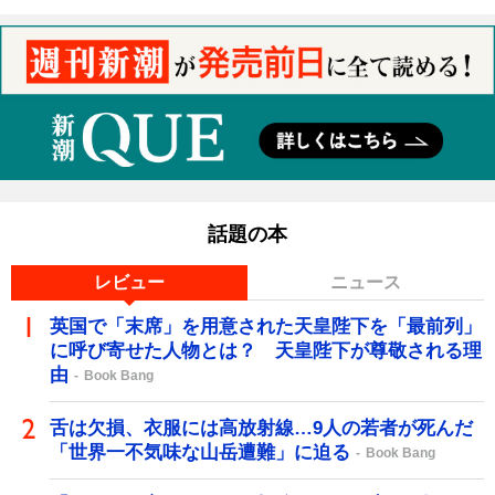
話題の本
レビュー
ニュース
英国で「末席」を用意された天皇陛下を「最前列」
に呼び寄せた人物とは？ 天皇陛下が尊敬される理
由
Book Bang
舌は欠損、衣服には高放射線…9人の若者が死んだ
「世界一不気味な山岳遭難」に迫る
Book Bang