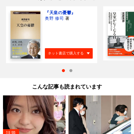
『天皇の憂鬱』
奥野 修司
著
ネット書店で購入する
こんな記事も読まれています
話題