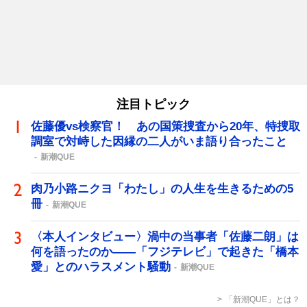
注目トピック
佐藤優vs検察官！ あの国策捜査から20年、特捜取
調室で対峙した因縁の二人がいま語り合ったこと
新潮QUE
肉乃小路ニクヨ「わたし」の人生を生きるための5
冊
新潮QUE
〈本人インタビュー〉渦中の当事者「佐藤二朗」は
何を語ったのか――「フジテレビ」で起きた「橋本
愛」とのハラスメント騒動
新潮QUE
「新潮QUE」とは？