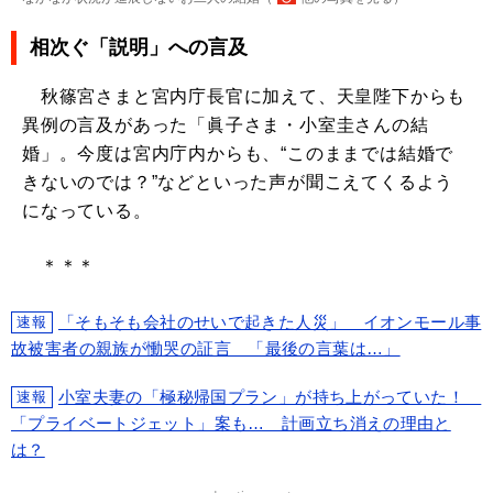
相次ぐ「説明」への言及
秋篠宮さまと宮内庁長官に加えて、天皇陛下からも
異例の言及があった「眞子さま・小室圭さんの結
婚」。今度は宮内庁内からも、“このままでは結婚で
きないのでは？”などといった声が聞こえてくるよう
になっている。
＊＊＊
「そもそも会社のせいで起きた人災」 イオンモール事
速報
故被害者の親族が慟哭の証言 「最後の言葉は…」
小室夫妻の「極秘帰国プラン」が持ち上がっていた！
速報
「プライベートジェット」案も… 計画立ち消えの理由と
は？