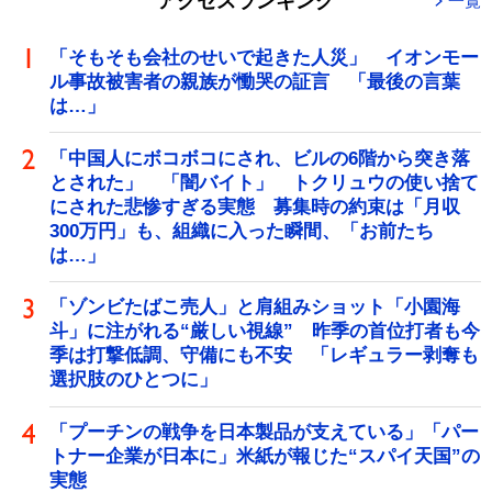
アクセスランキング
一覧
「そもそも会社のせいで起きた人災」 イオンモー
ル事故被害者の親族が慟哭の証言 「最後の言葉
は…」
「中国人にボコボコにされ、ビルの6階から突き落
とされた」 「闇バイト」 トクリュウの使い捨て
にされた悲惨すぎる実態 募集時の約束は「月収
300万円」も、組織に入った瞬間、「お前たち
は…」
「ゾンビたばこ売人」と肩組みショット「小園海
斗」に注がれる“厳しい視線” 昨季の首位打者も今
季は打撃低調、守備にも不安 「レギュラー剥奪も
選択肢のひとつに」
「プーチンの戦争を日本製品が支えている」「パー
トナー企業が日本に」米紙が報じた“スパイ天国”の
実態