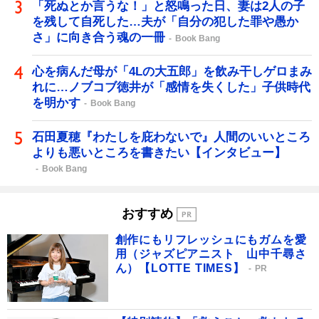
「死ぬとか言うな！」と怒鳴った日、妻は2人の子
を残して自死した…夫が「自分の犯した罪や愚か
さ」に向き合う魂の一冊
Book Bang
心を病んだ母が「4Lの大五郎」を飲み干しゲロまみ
れに…ノブコブ徳井が「感情を失くした」子供時代
を明かす
Book Bang
石田夏穂『わたしを庇わないで』人間のいいところ
よりも悪いところを書きたい【インタビュー】
Book Bang
おすすめ
創作にもリフレッシュにもガムを愛
用（ジャズピアニスト 山中千尋さ
ん）【LOTTE TIMES】
PR