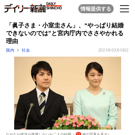
情報提供する
「眞子さま・小室圭さん」、“やっぱり結婚
できないのでは”と宮内庁内でささやかれる
理由
国内
社会
2021年03月08日
なかなか状況が進展しないお二人の結婚（
他の写真を見る
）