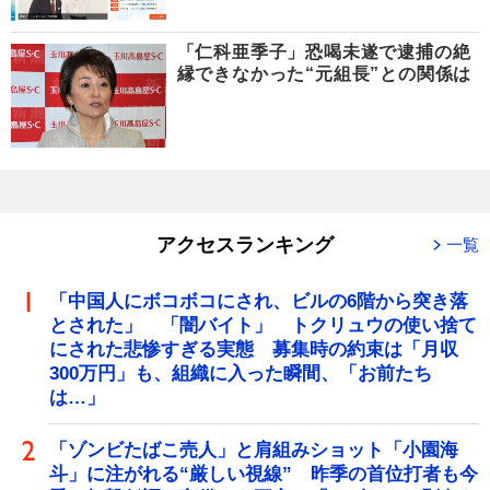
「仁科亜季子」恐喝未遂で逮捕の絶
縁できなかった“元組長”との関係は
アクセスランキング
一覧
「中国人にボコボコにされ、ビルの6階から突き落
とされた」 「闇バイト」 トクリュウの使い捨て
にされた悲惨すぎる実態 募集時の約束は「月収
300万円」も、組織に入った瞬間、「お前たち
は…」
「ゾンビたばこ売人」と肩組みショット「小園海
斗」に注がれる“厳しい視線” 昨季の首位打者も今