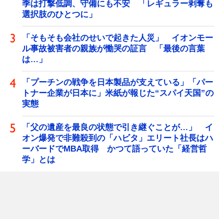
季は打撃低調、守備にも不安 「レギュラー剥奪も
選択肢のひとつに」
「そもそも会社のせいで起きた人災」 イオンモー
ル事故被害者の親族が慟哭の証言 「最後の言葉
は…」
「プーチンの戦争を日本製品が支えている」「パー
トナー企業が日本に」米紙が報じた“スパイ天国”の
実態
「父の遺産を最良の状態で引き継ぐことが…」 イ
オン爆発で非難殺到の「ハビタ」エリート社長はハ
ーバードでMBA取得 かつて語っていた「経営哲
学」とは