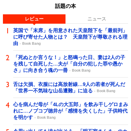
話題の本
レビュー
ニュース
英国で「末席」を用意された天皇陛下を「最前列」
に呼び寄せた人物とは？ 天皇陛下が尊敬される理
由
Book Bang
「死ぬとか言うな！」と怒鳴った日、妻は2人の子
を残して自死した…夫が「自分の犯した罪や愚か
さ」に向き合う魂の一冊
Book Bang
舌は欠損、衣服には高放射線…9人の若者が死んだ
「世界一不気味な山岳遭難」に迫る
Book Bang
心を病んだ母が「4Lの大五郎」を飲み干しゲロまみ
れに…ノブコブ徳井が「感情を失くした」子供時代
を明かす
Book Bang