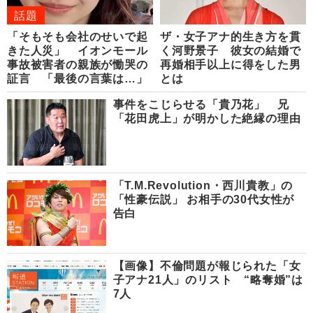
話題
「そもそも会社のせいで起
ザ・女子アナ的生き方を貫
きた人災」 イオンモール
く河野景子 彼女の結婚で
事故被害者の親族が慟哭の
再婚相手以上に得をした男
証言 「最後の言葉は…」
とは
事件をこじらせる「貴乃花」 兄
「花田虎上」が明かした絶縁の理由
「T.M.Revolution・西川貴教」の
「性豪伝説」 お相手の30代女性が
告白
【画像】不倫問題が報じられた「女
子アナ21人」のリスト “略奪婚”は
7人