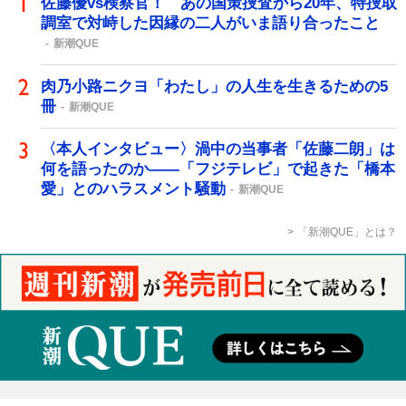
佐藤優vs検察官！ あの国策捜査から20年、特捜取
調室で対峙した因縁の二人がいま語り合ったこと
新潮QUE
肉乃小路ニクヨ「わたし」の人生を生きるための5
冊
新潮QUE
〈本人インタビュー〉渦中の当事者「佐藤二朗」は
何を語ったのか――「フジテレビ」で起きた「橋本
愛」とのハラスメント騒動
新潮QUE
「新潮QUE」とは？