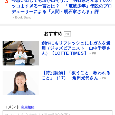
今思い出しても涙が出そう…「明石家さんま」のカ
ッコよすぎる一言とは？ 「電波少年」伝説のプロ
デューサーによる『人間・明石家さんま』評
Book Bang
おすすめ
創作にもリフレッシュにもガムを愛
用（ジャズピアニスト 山中千尋さ
ん）【LOTTE TIMES】
PR
【特別読物】「救うこと、救われる
こと」（17） 角田光代さん
PR