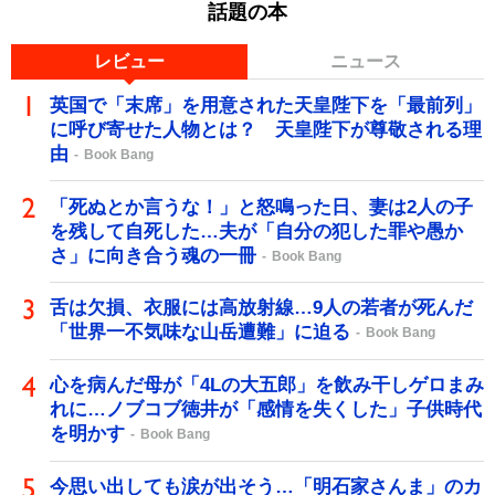
話題の本
レビュー
ニュース
英国で「末席」を用意された天皇陛下を「最前列」
に呼び寄せた人物とは？ 天皇陛下が尊敬される理
由
Book Bang
「死ぬとか言うな！」と怒鳴った日、妻は2人の子
を残して自死した…夫が「自分の犯した罪や愚か
さ」に向き合う魂の一冊
Book Bang
舌は欠損、衣服には高放射線…9人の若者が死んだ
「世界一不気味な山岳遭難」に迫る
Book Bang
心を病んだ母が「4Lの大五郎」を飲み干しゲロまみ
れに…ノブコブ徳井が「感情を失くした」子供時代
を明かす
Book Bang
今思い出しても涙が出そう…「明石家さんま」のカ