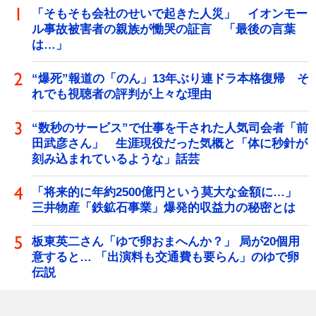
「そもそも会社のせいで起きた人災」 イオンモー
ル事故被害者の親族が慟哭の証言 「最後の言葉
は…」
“爆死”報道の「のん」13年ぶり連ドラ本格復帰 そ
れでも視聴者の評判が上々な理由
“数秒のサービス”で仕事を干された人気司会者「前
田武彦さん」 生涯現役だった気概と「体に秒針が
刻み込まれているような」話芸
「将来的に年約2500億円という莫大な金額に…」
三井物産「鉄鉱石事業」爆発的収益力の秘密とは
板東英二さん「ゆで卵おまへんか？」 局が20個用
意すると… 「出演料も交通費も要らん」のゆで卵
伝説