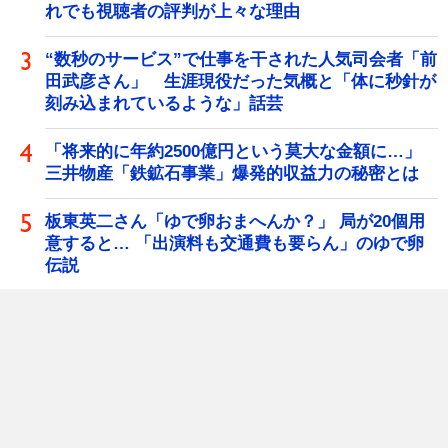
れでも視聴者の評判が上々な理由
“数秒のサービス”で仕事を干された人気司会者「前
田武彦さん」 生涯現役だった気概と「体に秒針が
刻み込まれているような」話芸
「将来的に年約2500億円という莫大な金額に…」
三井物産「鉄鉱石事業」爆発的収益力の秘密とは
板東英二さん「ゆで卵おまへんか？」 局が20個用
意すると… 「出演料も交通費も要らん」のゆで卵
伝説