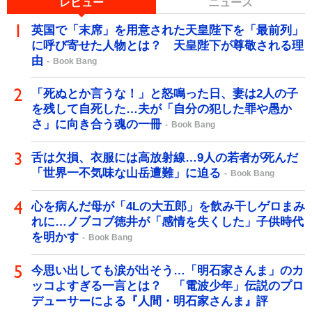
レビュー
ニュース
英国で「末席」を用意された天皇陛下を「最前列」
に呼び寄せた人物とは？ 天皇陛下が尊敬される理
由
Book Bang
「死ぬとか言うな！」と怒鳴った日、妻は2人の子
を残して自死した…夫が「自分の犯した罪や愚か
さ」に向き合う魂の一冊
Book Bang
舌は欠損、衣服には高放射線…9人の若者が死んだ
「世界一不気味な山岳遭難」に迫る
Book Bang
心を病んだ母が「4Lの大五郎」を飲み干しゲロまみ
れに…ノブコブ徳井が「感情を失くした」子供時代
を明かす
Book Bang
今思い出しても涙が出そう…「明石家さんま」のカ
ッコよすぎる一言とは？ 「電波少年」伝説のプロ
デューサーによる『人間・明石家さんま』評