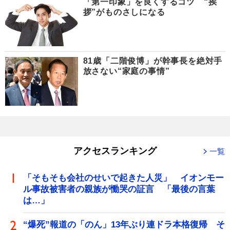
「第一印象」を良くするコツ “挨
拶”がものさしになる
81歳「二階俊博」が幹事長を絶対手
放さない“家庭の事情”
アクセスランキング
一覧
「そもそも会社のせいで起きた人災」 イオンモー
ル事故被害者の親族が慟哭の証言 「最後の言葉
は…」
“爆死”報道の「のん」13年ぶり連ドラ本格復帰 そ