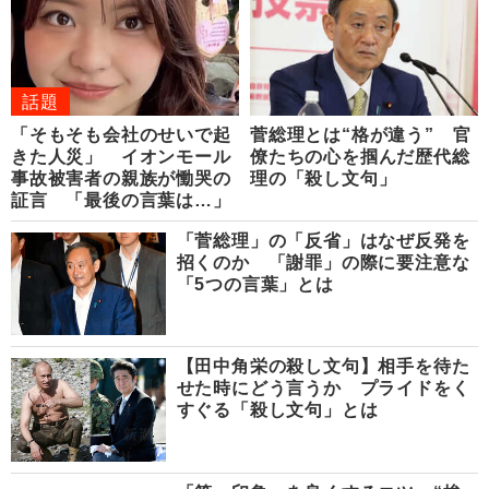
話題
「そもそも会社のせいで起
菅総理とは“格が違う” 官
きた人災」 イオンモール
僚たちの心を掴んだ歴代総
事故被害者の親族が慟哭の
理の「殺し文句」
証言 「最後の言葉は…」
「菅総理」の「反省」はなぜ反発を
招くのか 「謝罪」の際に要注意な
「5つの言葉」とは
【田中角栄の殺し文句】相手を待た
せた時にどう言うか プライドをく
すぐる「殺し文句」とは