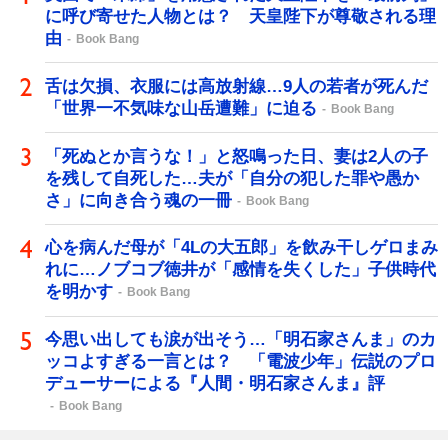
に呼び寄せた人物とは？ 天皇陛下が尊敬される理
由
Book Bang
舌は欠損、衣服には高放射線…9人の若者が死んだ
「世界一不気味な山岳遭難」に迫る
Book Bang
「死ぬとか言うな！」と怒鳴った日、妻は2人の子
を残して自死した…夫が「自分の犯した罪や愚か
さ」に向き合う魂の一冊
Book Bang
心を病んだ母が「4Lの大五郎」を飲み干しゲロまみ
れに…ノブコブ徳井が「感情を失くした」子供時代
を明かす
Book Bang
今思い出しても涙が出そう…「明石家さんま」のカ
ッコよすぎる一言とは？ 「電波少年」伝説のプロ
デューサーによる『人間・明石家さんま』評
Book Bang