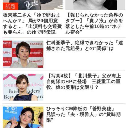
話題
板東英二さん「ゆで卵おま
【報じられなかった角界の
へんか？」 局が20個用意
タブー】「貴ノ浪」が命を
すると… 「出演料も交通費
落とした午前10時の“ホテ
も要らん」のゆで卵伝説
ル密会”
仁科亜季子、絶縁できなかった「逮
捕された元組長」との“関係”は
【写真4枚】「北川景子」父が海上
自衛隊のHPに登場 三菱重工の重
役、娘の美形は父譲り？
ひっそりCM降板の「菅野美穂」
見誤った「夫・堺雅人」の“賞味期
限”