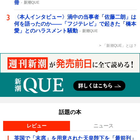
冊
新潮QUE
〈本人インタビュー〉渦中の当事者「佐藤二朗」は
何を語ったのか――「フジテレビ」で起きた「橋本
愛」とのハラスメント騒動
新潮QUE
「新潮QUE」とは？
話題の本
レビュー
ニュース
英国で「末席」を用意された天皇陛下を「最前列」