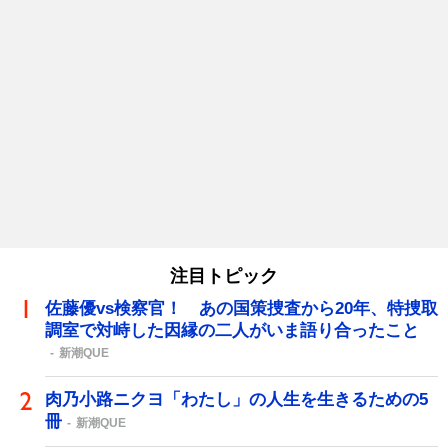
注目トピック
佐藤優vs検察官！ あの国策捜査から20年、特捜取
調室で対峙した因縁の二人がいま語り合ったこと
新潮QUE
肉乃小路ニクヨ「わたし」の人生を生きるための5
冊
新潮QUE