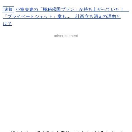
小室夫妻の「極秘帰国プラン」が持ち上がっていた！
速報
「プライベートジェット」案も… 計画立ち消えの理由と
は？
advertisement