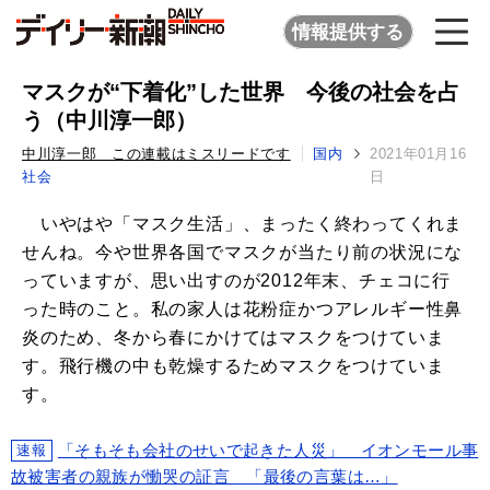
情報提供する
マスクが“下着化”した世界 今後の社会を占
う（中川淳一郎）
中川淳一郎 この連載はミスリードです
国内
2021年01月16
社会
日
いやはや「マスク生活」、まったく終わってくれま
せんね。今や世界各国でマスクが当たり前の状況にな
っていますが、思い出すのが2012年末、チェコに行
った時のこと。私の家人は花粉症かつアレルギー性鼻
炎のため、冬から春にかけてはマスクをつけていま
す。飛行機の中も乾燥するためマスクをつけていま
す。
「そもそも会社のせいで起きた人災」 イオンモール事
速報
故被害者の親族が慟哭の証言 「最後の言葉は…」