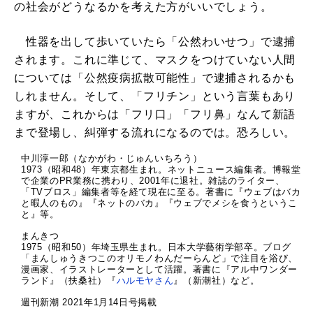
の社会がどうなるかを考えた方がいいでしょう。
性器を出して歩いていたら「公然わいせつ」で逮捕
されます。これに準じて、マスクをつけていない人間
については「公然疫病拡散可能性」で逮捕されるかも
しれません。そして、「フリチン」という言葉もあり
ますが、これからは「フリ口」「フリ鼻」なんて新語
まで登場し、糾弾する流れになるのでは。恐ろしい。
中川淳一郎（なかがわ・じゅんいちろう）
1973（昭和48）年東京都生まれ。ネットニュース編集者。博報堂
で企業のPR業務に携わり、2001年に退社。雑誌のライター、
「TVブロス」編集者等を経て現在に至る。著書に『ウェブはバカ
と暇人のもの』『ネットのバカ』『ウェブでメシを食うというこ
と』等。
まんきつ
1975（昭和50）年埼玉県生まれ。日本大学藝術学部卒。ブログ
「まんしゅうきつこのオリモノわんだーらんど」で注目を浴び、
漫画家、イラストレーターとして活躍。著書に『アル中ワンダー
ランド』（扶桑社）『
ハルモヤさん
』（新潮社）など。
週刊新潮 2021年1月14日号掲載