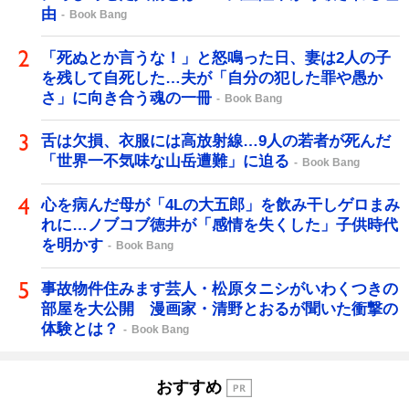
由
Book Bang
「死ぬとか言うな！」と怒鳴った日、妻は2人の子
を残して自死した…夫が「自分の犯した罪や愚か
さ」に向き合う魂の一冊
Book Bang
舌は欠損、衣服には高放射線…9人の若者が死んだ
「世界一不気味な山岳遭難」に迫る
Book Bang
心を病んだ母が「4Lの大五郎」を飲み干しゲロまみ
れに…ノブコブ徳井が「感情を失くした」子供時代
を明かす
Book Bang
事故物件住みます芸人・松原タニシがいわくつきの
部屋を大公開 漫画家・清野とおるが聞いた衝撃の
体験とは？
Book Bang
おすすめ