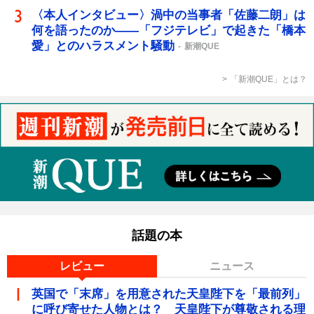
〈本人インタビュー〉渦中の当事者「佐藤二朗」は
何を語ったのか――「フジテレビ」で起きた「橋本
愛」とのハラスメント騒動
新潮QUE
「新潮QUE」とは？
話題の本
レビュー
ニュース
英国で「末席」を用意された天皇陛下を「最前列」
に呼び寄せた人物とは？ 天皇陛下が尊敬される理