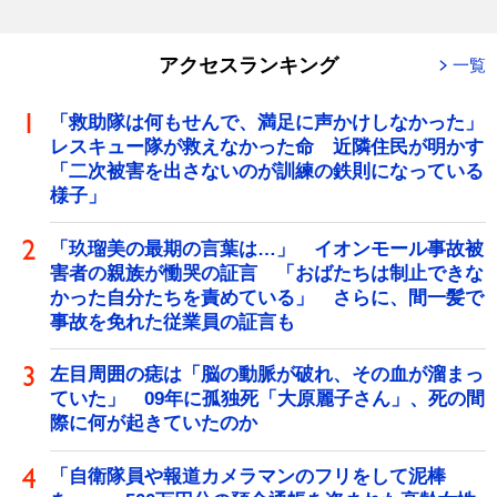
アクセスランキング
一覧
「救助隊は何もせんで、満足に声かけしなかった」
レスキュー隊が救えなかった命 近隣住民が明かす
「二次被害を出さないのが訓練の鉄則になっている
様子」
「玖瑠美の最期の言葉は…」 イオンモール事故被
害者の親族が慟哭の証言 「おばたちは制止できな
かった自分たちを責めている」 さらに、間一髪で
事故を免れた従業員の証言も
左目周囲の痣は「脳の動脈が破れ、その血が溜まっ
ていた」 09年に孤独死「大原麗子さん」、死の間
際に何が起きていたのか
「自衛隊員や報道カメラマンのフリをして泥棒