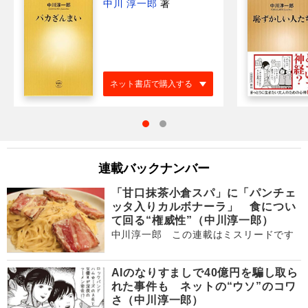
中川 淳一郎
著
ネット書店で購入する
連載バックナンバー
「甘口抹茶小倉スパ」に「パンチェ
ッタ入りカルボナーラ」 食につい
て回る“権威性”（中川淳一郎）
中川淳一郎 この連載はミスリードです
AIのなりすましで40億円を騙し取ら
れた事件も ネットの“ウソ”のコワ
さ（中川淳一郎）