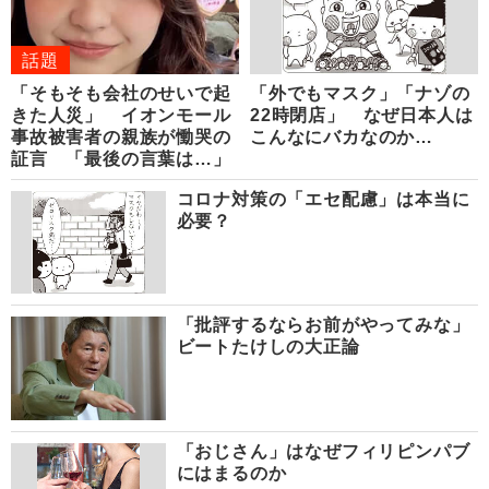
話題
「そもそも会社のせいで起
「外でもマスク」「ナゾの
きた人災」 イオンモール
22時閉店」 なぜ日本人は
事故被害者の親族が慟哭の
こんなにバカなのか…
証言 「最後の言葉は…」
コロナ対策の「エセ配慮」は本当に
必要？
「批評するならお前がやってみな」
ビートたけしの大正論
「おじさん」はなぜフィリピンパブ
にはまるのか