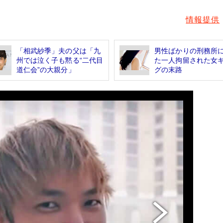
情報提供
「相武紗季」夫の父は「九
男性ばかりの刑務所
州では泣く子も黙る“二代目
た一人拘留された女
道仁会”の大親分」
グの末路