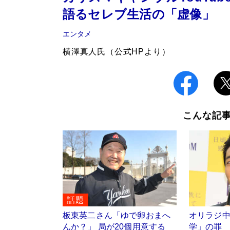
語るセレブ生活の「虚像」
エンタメ
横澤真人氏（公式HPより）
こんな記
話題
板東英二さん「ゆで卵おまへ
オリラジ中田
んか？」 局が20個用意する
学」の罪