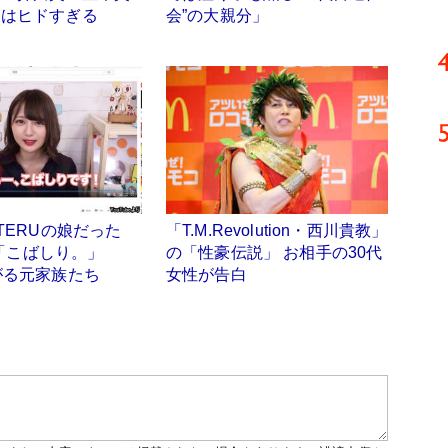
」はヒドすぎる
会”の大親分」
」TERUの娘だった
「T.M.Revolution・西川貴教」
er「こばしり。」
の「性豪伝説」 お相手の30代
がる元家族たち
女性が告白