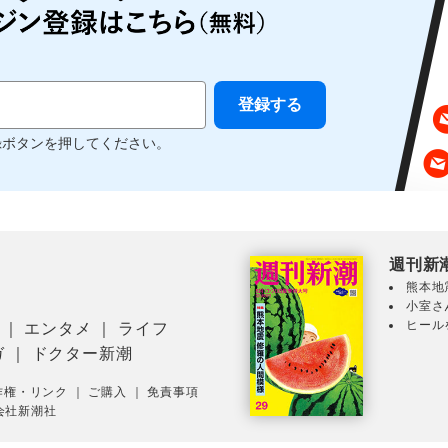
録ボタンを押してください。
週刊新
熊本地
小室さ
ヒール
｜
エンタメ
｜
ライフ
ガ
｜
ドクター新潮
作権・リンク
｜
ご購入
｜
免責事項
会社新潮社