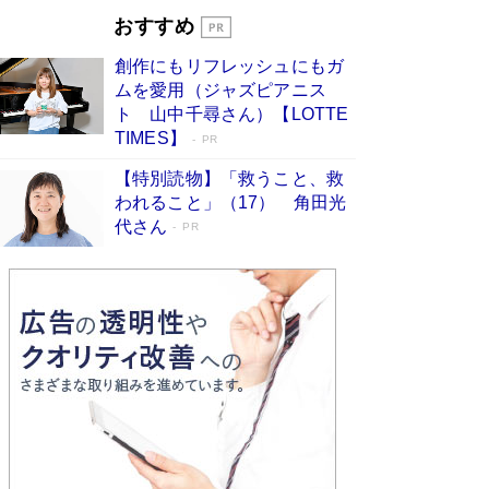
Book Bang
おすすめ
和田秀樹の70代、80代向け新書がベスト3を独
創作にもリフレッシュにもガ
占 上半期1位にも選出［新書ベストセラー］
ムを愛用（ジャズピアニス
Book Bang
ト 山中千尋さん）【LOTTE
TIMES】
PR
【特別読物】「救うこと、救
われること」（17） 角田光
代さん
PR