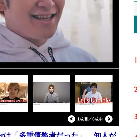
1枚目／6枚中
berは「多重債務者だった」 知人が