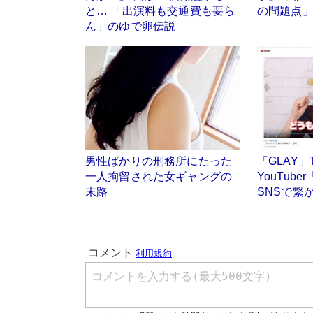
と… 「出演料も交通費も要ら
の問題点
ん」のゆで卵伝説
男性ばかりの刑務所にたった
「GLAY
一人拘留された女ギャングの
YouTub
末路
SNSで繋