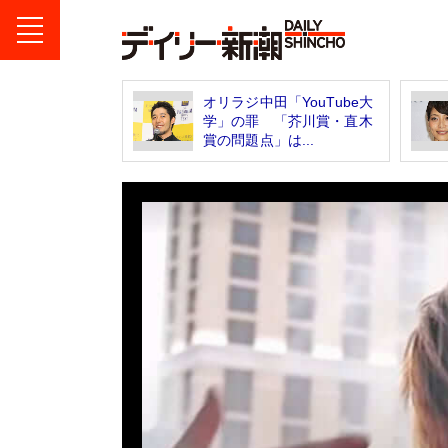
オリラジ中田「YouTube大
学」の罪 「芥川賞・直木
賞の問題点」は...