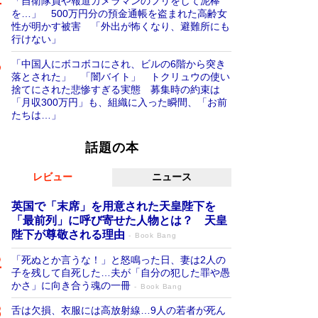
「自衛隊員や報道カメラマンのフリをして泥棒
を…」 500万円分の預金通帳を盗まれた高齢女
性が明かす被害 「外出が怖くなり、避難所にも
行けない」
「中国人にボコボコにされ、ビルの6階から突き
落とされた」 「闇バイト」 トクリュウの使い
捨てにされた悲惨すぎる実態 募集時の約束は
「月収300万円」も、組織に入った瞬間、「お前
たちは…」
話題の本
レビュー
ニュース
英国で「末席」を用意された天皇陛下を
「最前列」に呼び寄せた人物とは？ 天皇
陛下が尊敬される理由
Book Bang
「死ぬとか言うな！」と怒鳴った日、妻は2人の
子を残して自死した…夫が「自分の犯した罪や愚
かさ」に向き合う魂の一冊
Book Bang
舌は欠損、衣服には高放射線…9人の若者が死ん