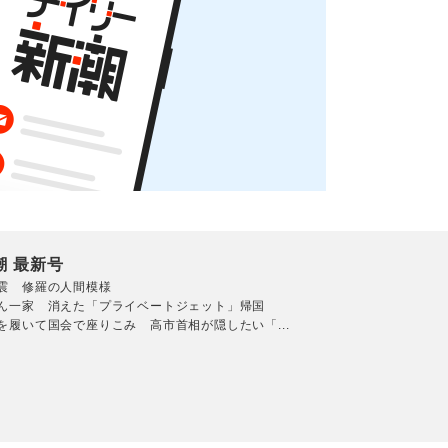
潮 最新号
震 修羅の人間模様
ん一家 消えた「プライベートジェット」帰国
を履いて国会で座りこみ 高市首相が隠したい「...