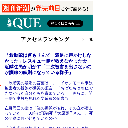
アクセスランキング
一覧
「救助隊は何もせんで、満足に声かけしな
かった」レスキュー隊が救えなかった命
近隣住民が明かす「二次被害を出さないの
が訓練の鉄則になっている様子」
「玖瑠美の最期の言葉は…」 イオンモール事故
被害者の親族が慟哭の証言 「おばたちは制止で
きなかった自分たちを責めている」 さらに、間
一髪で事故を免れた従業員の証言も
左目周囲の痣は「脳の動脈が破れ、その血が溜ま
っていた」 09年に孤独死「大原麗子さん」、死
の間際に何が起きていたのか