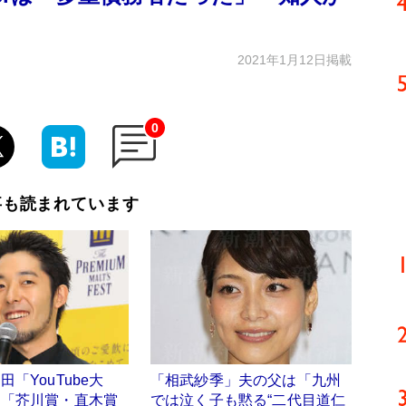
2021年1月12日掲載
0
事も読まれています
「YouTube大
「相武紗季」夫の父は「九州
 「芥川賞・直木賞
では泣く子も黙る“二代目道仁