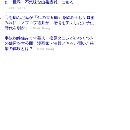
だ「世界一不気味な山岳遭難」に迫る
Book Bang
心を病んだ母が「4Lの大五郎」を飲み干しゲロま
みれに…ノブコブ徳井が「感情を失くした」子供
時代を明かす
Book Bang
事故物件住みます芸人・松原タニシがいわくつき
の部屋を大公開 漫画家・清野とおるが聞いた衝
撃の体験とは？
Book Bang
追悼・東野圭吾さん 週間ベストセラーラ
ンキングに『容疑者Xの献身』『白夜行』
など代表作が並ぶ［文庫ベストセラー］
Book Bang
73歳でも働くしかない 「老後レス時代」に交通
誘導員の独白が話題
Book Bang
「なんで？ そんな馬鹿な……」90歳になった作
家・阿刀田高さんが、ひとり暮らしの生活を明か
す
Book Bang
竹内由恵の前に現れた「テレビ観ないんだよね
ぇ」という男性…夫を選んでテレ朝退社したワケ